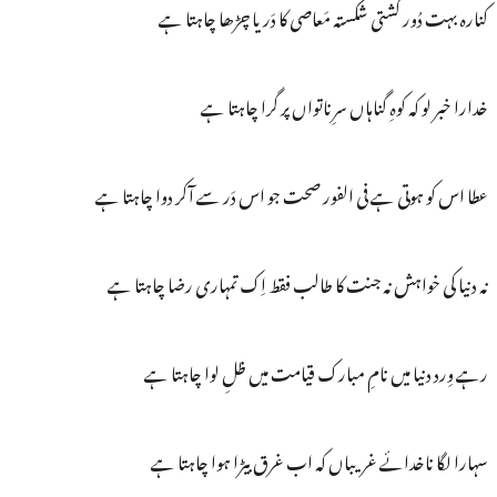
کنارہ بہت دُور کشتی شکستہ مَعاصی کا دَریا چڑھا چاہتا ہے
خدارا خبر لو کہ کوہِ گناہاں سرِناتواں پر گرا چاہتا ہے
عطا اس کو ہوتی ہے فی الفور صحت جو اس دَر سے آکر دوا چاہتا ہے
نہ دنیا کی خواہش نہ جنت کا طالب فقط اِک تمہاری رضا چاہتا ہے
رہے وِرد دنیا میں نامِ مبارک قیامت میں ظلِ لوا چاہتا ہے
سہارا لگا ناخدائے غریباں کہ اب غرق بیڑا ہوا چاہتا ہے