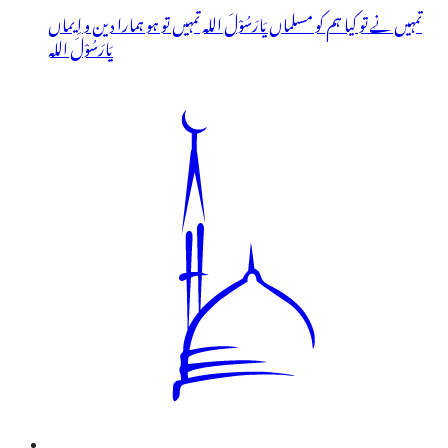
تمہیں نے تو کیا ہم کو مسلماں یَارَسُوْلَ اللہ تمہیں تو ہو ہمارا دین و اِیماں
یَارَسُوْلَ اللہ