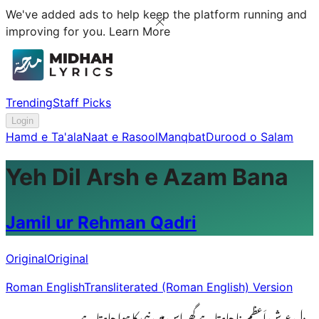
We've added ads to help keep the platform running and
improving for you.
Learn More
Trending
Staff Picks
Login
Hamd e Ta'ala
Naat e Rasool
Manqbat
Durood o Salam
Yeh Dil Arsh e Azam Bana
Jamil ur Rehman Qadri
Original
Original
Roman English
Transliterated (Roman English) Version
یہ دِل عرشِ اَعظم بنا چاہتا ہے گھر اس میں نبی کا ہوا چاہتا ہے