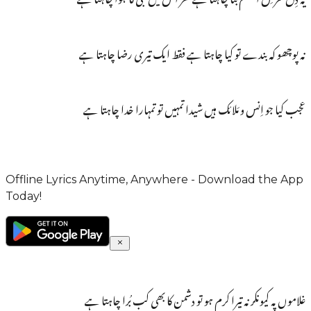
نہ پوچھو کہ بندے تو کیا چاہتا ہے فقط ایک تیری رضا چاہتا ہے
عجب کیا جو اِنس و مَلائک ہیں شیدا تمہیں تو تمہارا خدا چاہتا ہے
Offline Lyrics Anytime, Anywhere - Download the App
Today!
غلاموں پہ کیونکر نہ تیرا کرم ہو تو دشمن کا بھی کب بُرا چاہتا ہے