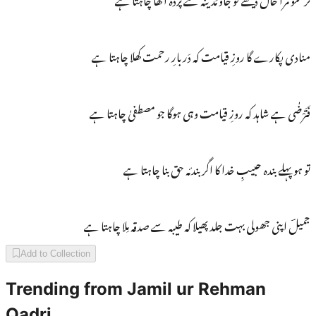
منادی پکارے گا روزِ قیامت کہ دَربارِ رحمت کھلا چاہتا ہے
فَتَرْضٰی ہے شاہد کہ روزِ قیامت وہی ہوگا جو مصطفیٰ چاہتا ہے
تو ہو پہلے بندہ حبیبِ خدا کا اگر بندئہ حق بنا چاہتا ہے
جمیلؔ اپنی جھولی بہت جلد پھیلا کہ طیبہ سے صدقہ مِلا چاہتا ہے
Add to Collection
Trending from
Jamil ur Rehman
Qadri