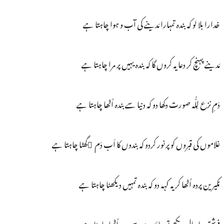
خدارا بلا لو کہ بندہ تمہارا مَدینے کی آب و ہوا چاہتا ہے
مَدینے پہنچ کر دعا یہ کروں گا کہ بندہ یہیں پر مرا چاہتا ہے
دَمِ نزع لِلّٰہ صورت دکھا دو کہ دنیا سے بندہ اُٹھا چاہتا ہے
غلاموں کی قبروں کو پرنور کردو کہ بندوں کا اَب دَم ُگھٹا چاہتا ہے
نکیرین پردہ اُٹھا کر یہ کہہ دو کہ بندہ تمہیں دیکھنا چاہتا ہے
فرشتو مرا حال دیکھے تو جاؤ مَدینہ سے پردہ اُٹھا چاہتا ہے