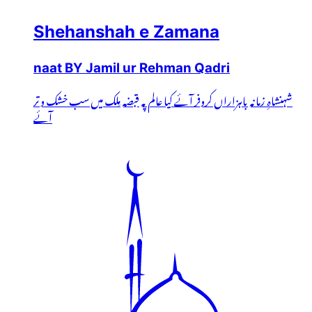
Shehanshah e Zamana
naat BY Jamil ur Rehman Qadri
شہنشاہِ زمانہ باہزاراں کروفر آئے کیا عالم پہ قبضہ مِلک میں سب خشک و تر
آئے