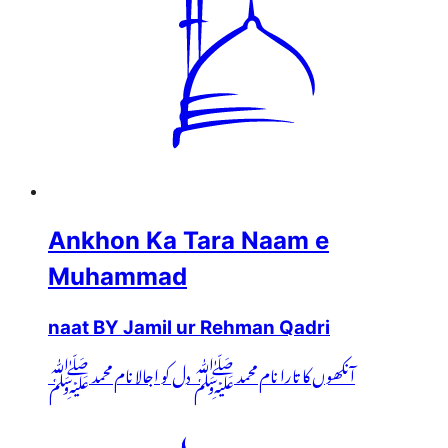
Ankhon Ka Tara Naam e
Muhammad
naat BY Jamil ur Rehman Qadri
آنکھوں کا تارا نام محمد ﷺ دل کو اجالا نام محمد ﷺ