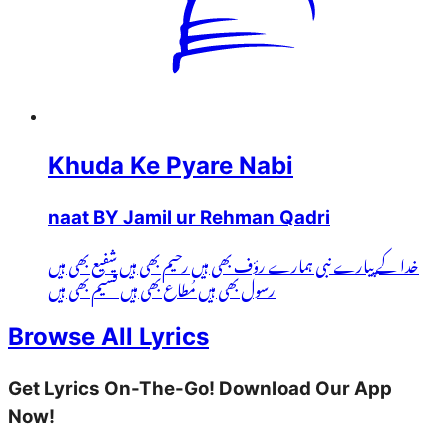
Khuda Ke Pyare Nabi
naat BY Jamil ur Rehman Qadri
خدا کے پیارے نبی ہمارے رؤف بھی ہیں رحیم بھی ہیں شفیع بھی ہیں
رسول بھی ہیں مُطاع بھی ہیں قسیم بھی ہیں
Browse All Lyrics
Get Lyrics On-The-Go! Download Our App
Now!