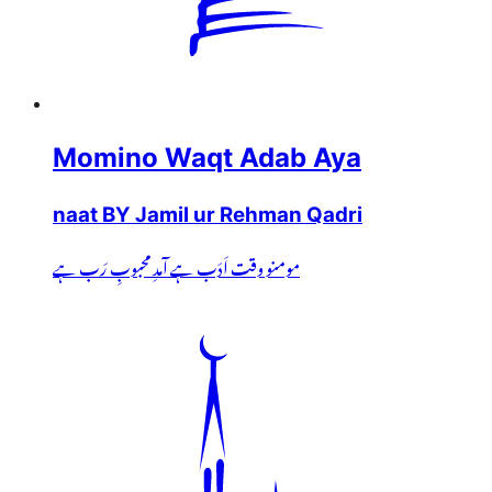
Momino Waqt Adab Aya
naat BY Jamil ur Rehman Qadri
مومنو وقت اَدَب ہے آمدِ محبوبِ رَب ہے