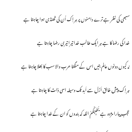
سبھی کی نظر ہے ترے دامنوں پر ہر اِک اُن کی ٹھنڈی ہوا چاہتا ہے
خدا کی رضا کا ہے ہر ایک طالب خدا تیرا تیری رضا چاہتا ہے
نہ کیوں دونوں عالم بنیں اس کے منگتا عرب والا سب کا بھلا چاہتا ہے
ہر اِک پیشِ خالق اَزَل سے اَبد تک وسیلہ اسی ذات کا چاہتا ہے
عجب پیارا مژدہ ہے یُحْبِبْکُمُ اللہ کہ بندوں کو ان کے خدا چاہتا ہے