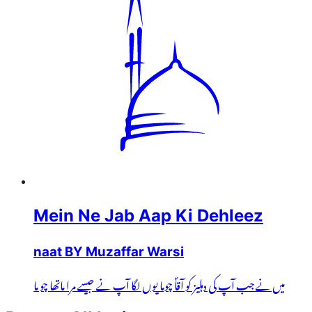
Mein Ne Jab Aap Ki Dehleez
naat BY Muzaffar Warsi
میں نے جب آپ کی دہلیز کو آقاؐ چوما یوں لگا آپ نے جیسے مرا ماتھا چو ما