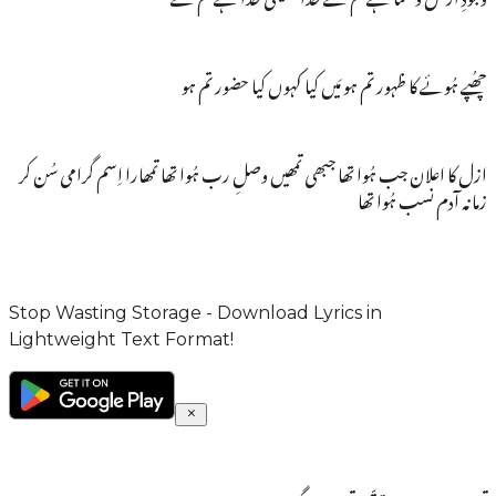
چھُپے ہُوئے کا ظہور تم ہو مَیں کیا کہوں کیا حضور تم ہو
ازل کا اعلان جب ہُوا تھا جبھی تمھیں وصلِ رب ہُوا تھا تمھارا اِسم گرامی سُن کر
زمانہ آدم نسب ہُوا تھا
Stop Wasting Storage - Download Lyrics in
Lightweight Text Format!