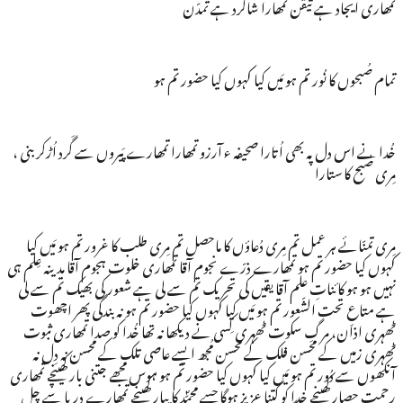
تمھاری ایجاد ہے تیقّن تمھارا شاگرد ہے تمدّن
تمام صُبحوں کا نُور تم ہو مَیں کیا کہوں کیا حضور تم ہو
خُدا نے اس دل پہ بھی اُتارا صحیفہ ء آرزو تمھارا تمھارے پَیروں سے گَرد اُڑکر بنی ،
مِری صُبح کا ستارا
مِری تمنّائے ہر عمل تم مِری دُعاؤں کا ماحصل تم مِری طلب کا غرور تم ہو مَیں کیا
کہوں کیا حضور تم ہو تمھارے ذرّے نجوم آقا تمھاری خلوت ہجوم آقا مدینہ عِلم ہی
نہیں ہو ہو کائناتِ علم آقا یقیں کی تحریک تم سے لی ہے شعور کی بھیک تم سے لی
ہے متاعِ تحت الشّعور تم ہو مَیں کیا کہوں کیا حضور تم ہو نہ بندگی پھر اچھوت
ٹھہری اذان، مرگِ سکوت ٹھہری کِسی نے دیکھا نہ تھا خُدا کو صدا تمھاری ثبوت
ٹھہری زمیں کے محسن فلک کے محسن مُجھ ایسے عاصی تلک کے محسن نہ دِل نہ
آنکھوں سے دُور تم ہو مَیں کیا کہوں کیا حضور تم ہو ہوس مجھے جتنی بار کھینچے تمھاری
رحمت حصار کھینچے خدا کو کتنا عزیز ہوگا جسے محمّؐد کا پیار کھینچے تمھارے دریا سے چل