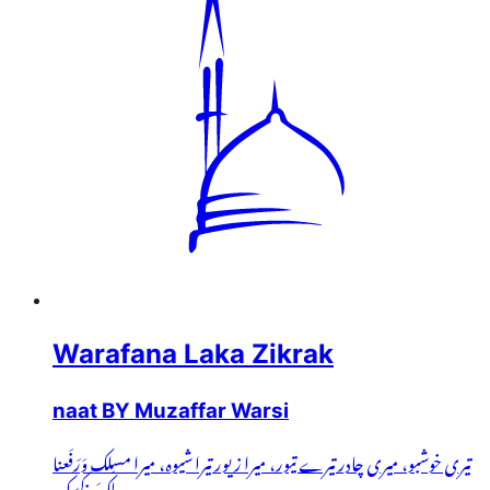
Warafana Laka Zikrak
naat BY Muzaffar Warsi
تیری خوشبو، میری چادر تیرے تیور، میرا زیور تیرا شیوہ، میرا مسلک وَرَفَعنا
لَکَ ذِکرَک