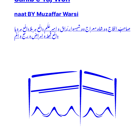
naat BY Muzaffar Warsi
صاحبّ التّاج وہ شاہ معراج وہ شہسوار بُراق و امیر عَلَم دافع ہر بلا دافعِ ہر وبا
دافع قحط و امراض و رنج و الم