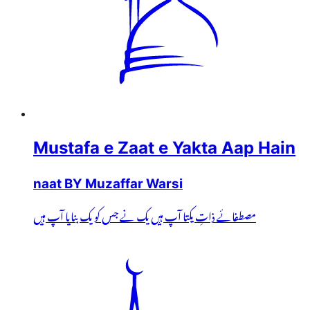
Mustafa e Zaat e Yakta Aap Hain
naat BY Muzaffar Warsi
مصطفائے ذاتِ یکتا آپ ہیں یک نے جس کو یک بنایا آپ ہیں