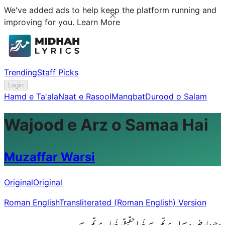
We've added ads to help keep the platform running and
improving for you.
Learn More
Trending
Staff Picks
Login
Hamd e Ta'ala
Naat e Rasool
Manqbat
Durood o Salam
Wajood e Arz o Samaa Hai
Muzaffar Warsi
Original
Original
Roman English
Transliterated (Roman English) Version
وجودِ ارض و سما ہے تم سے خُدا حقیقی خُدا ہے تم سے