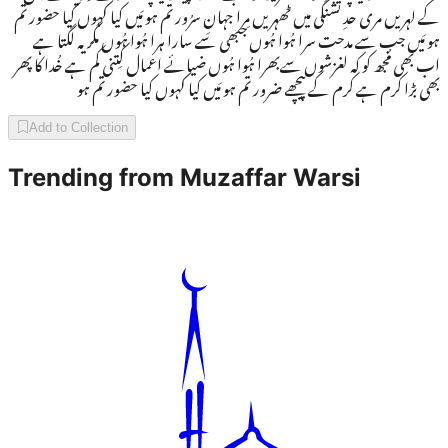
کے لہریں مری حدِ تشنگی میں ٹھہریں مِرا جہانِ سرُور تم ہو مَیں کیا کہوں کیا حضور تم
ہو مَیں جب سے مدحت سرا ہُوا ہُوں جبھی سے سارا ہرا ہُوا ہُوں مگر یہ لگتا ہے
اب بھی مُجھ کو کہ لغزشوں سےبھرا ہُوا ہُوں ضیائے اعمال کِتنی کم ہے خُدا کا پھر
بھی بڑا کرم ہے کرم کے پیچھے ضرور تم ہو مَیں کیا کہوں کیا حضور تم ہو
Add to Collection
Trending from
Muzaffar Warsi