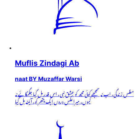
Muflis Zindagi Ab
naat BY Muzaffar Warsi
مفلس زندگی، اب نہ سمجھے کوئی مجھ کو عشق نبی، اس قدر مل گیا جگمگائے نہ
کیوں، میرا عکس دروں ایک پتھر کو، آئینہ مل گیا