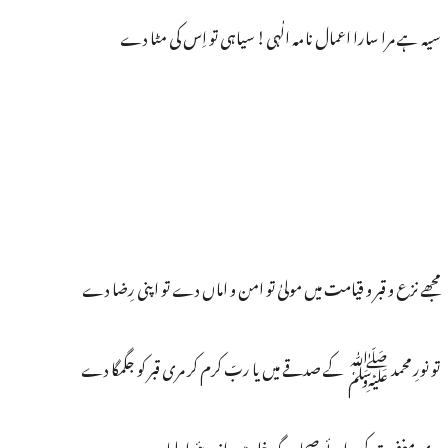
سیہ ہے مرا سارا اعمال نامہ الٰہی! سیاہی تو اِس کی مٹا دے
مجھے نزع و قبر و قیامت میں مولیٰ تو امن و اماں دے تو اپنی رِضا دے
تو نورِ محمد ﷺ کے صدقے میں یا ربّ کرم کر مری قبر کو جگمگا دے
مری مغفرت کر برائے صحابہ جگہ خلد میں از پئے اولیا دے