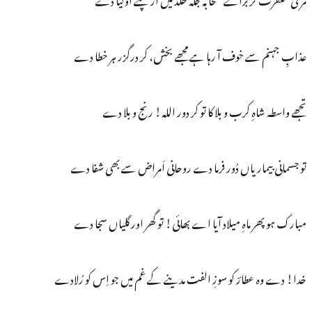
عذابِ جہنم سے خوف آ رہا ہے مجھے بخش، کر درگزر ہر خطا دے
تجھے واسطہ شاہِ کرب و بلا کا تو کر دور اللہ! رنج و بلا دے
تو جسمانی بیماریاں دُور فرما دے روحانی اَمراض سے بھی شفا دے
مبارک ہو پھر ماہِ میلاد آیا اے بھائی! تو گھر اور گلیاں سجا دے
خدا! دے وہ عطارؔ کو سوزِ الفت مدینے کے غم میں جو اِس کو رُلادے