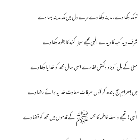
تو مکہ دکھا دے، مدینہ دکھا دے مرے دل میں مکہ مدینہ بسا دے
شرف دِید کعبہ کا دیدے الٰہی مجھے سبز گنبد کا جلوہ دکھا دے
منیٰ کے دل آویز و دلکش نظارے اسی سال مجھ کو خدایا دکھا دے
میں اِحرامِ حج باندھ کر آؤں عرفات سعادت خدا یہ برائے رضا دے
الٰہی! تجھے واسطہ فاطمہ کا محمد ﷺ کے قدموں میں مجھ کو قضا دے