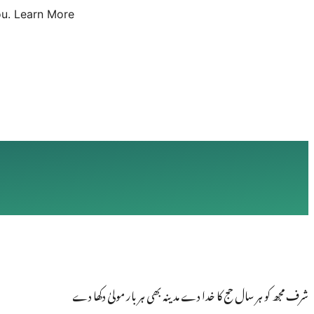
u.
Learn More
شرف مجھ کو ہر سال حج کا خدا دے مدینہ بھی ہر بار مولیٰ دکھا دے