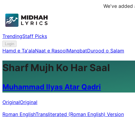
We've added a
Trending
Staff Picks
Login
Hamd e Ta'ala
Naat e Rasool
Manqbat
Durood o Salam
Sharf Mujh Ko Har Saal
Muhammad Ilyas Atar Qadri
Original
Original
Roman English
Transliterated (Roman English) Version