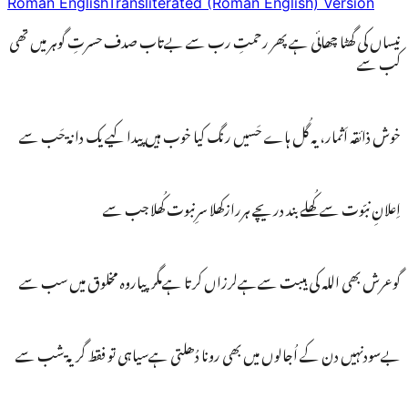
Roman English
Transliterated (Roman English) Version
نیساں کی گھٹا چھائی ہے پھر رحمتِ رب سے بےتاب صدف حسرتِ گوہر میں تھی
کب سے
خوش ذائقہ اَثمار، یہ گُل ہاے حَسیں رنگ کیا خوب ہیں پیدا کیے یک دانۃ حَب سے
اِعلانِ نبّوت سے کُھلے بند دریچے ہررازکھلا سرِنبوت کُھلا جب سے
گوعرش بھی اللہ کی ہیبت سےہےلرزاں کرتا ہےمگرپیاروہ مخلوق میں سب سے
بےسودنہیں دن کے اُجالوں میں بھی رونا دُھلتی ہےسیاہی تو فقط گریۃ شب سے