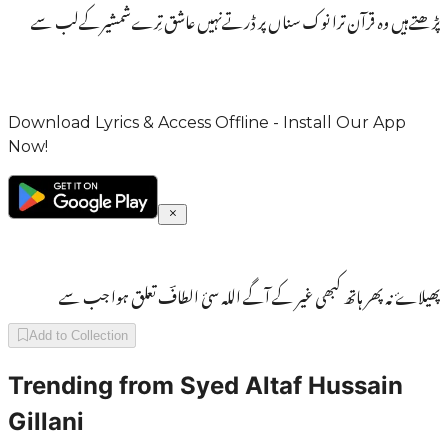
پڑھتےہیں وہ قرآن ترا نوک سناں پر ڈرتےنہیں عاشق تِرےشمشیرکےلب سے
Download Lyrics & Access Offline - Install Our App
Now!
پھیلاۓ نہ پھر ہاتھ کبھی غیر کے آگے اللہ سئ الطافؔ تعلق ہوا جب سے
Add to Collection
Trending from
Syed Altaf Hussain
Gillani