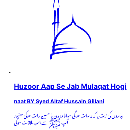
Huzoor Aap Se Jab Mulaqat Hogi
naat BY Syed Altaf Hussain Gillani
بہاروں کی رُت یا کہ برسات ہو گی سہانا وہ دن یا حسین رات ہوگی حضور
آپ ﷺ سے جب ملاقات ہوگی