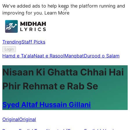
We've added ads to help keep the platform running and
improving for you.
Learn More
Trending
Staff Picks
Login
Hamd e Ta'ala
Naat e Rasool
Manqbat
Durood o Salam
Nisaan Ki Ghatta Chhai Hai
Phir Rehmat e Rab Se
Syed Altaf Hussain Gillani
Original
Original