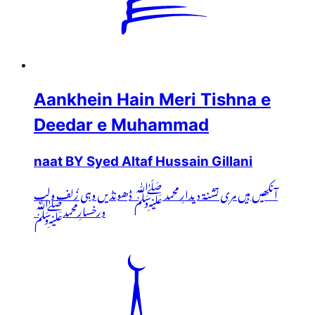
Aankhein Hain Meri Tishna e
Deedar e Muhammad
naat BY Syed Altaf Hussain Gillani
آنکھیں ہیں مری تشنۃ دیدارِ محمد ﷺ ڈھونڈیں وہی زُلف ولب
ورخسارِمحمدﷺ