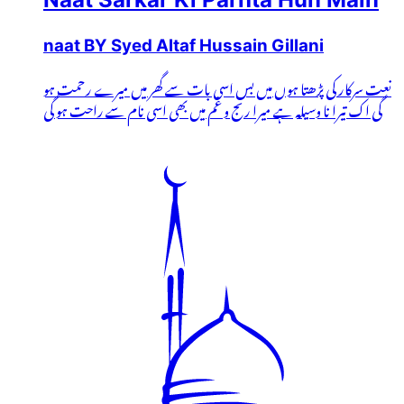
naat BY Syed Altaf Hussain Gillani
نعت سرکار کی پڑھتا ہوں میں بس اسی بات سے گھر میں میرے رحمت ہو
گی اک تیرا نا وسیلہ ہے میرا رنج و غم میں بھی اسی نام سے راحت ہو گی