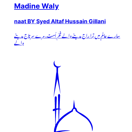
Madine Waly
naat BY Syed Altaf Hussain Gillani
سارے عالم میں تِرا راج مدینے والے فخرِ اُمت، مرے سرتاج مدینے
والے