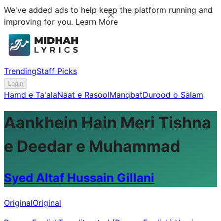
We've added ads to help keep the platform running and
improving for you.
Learn More
Trending
Staff Picks
Login
Hamd e Ta'ala
Naat e Rasool
Manqbat
Durood o Salam
Aankhein Hain Meri Tishna
e Deedar e Muhammad
Syed Altaf Hussain Gillani
Original
Original