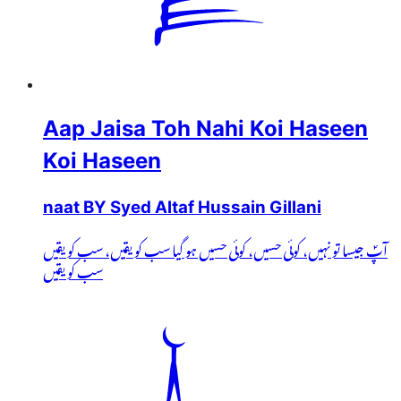
Aap Jaisa Toh Nahi Koi Haseen
Koi Haseen
naat BY Syed Altaf Hussain Gillani
آپؐ جیسا تو نہیں، کوئی حسیں، کوئی حسیں ہو گیا سب کو یقیں، سب کو یقیں
سب کو یقیں