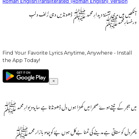
Roman English
Transliterated (Roman English) Version
آنکھیں ہیں مری تشنۃ دیدارِ محمد ﷺ ڈھونڈیں وہی زُلف ولب
ورخسارِمحمدﷺ
Find Your Favorite Lyrics Anytime, Anywhere - Install
the App Today!
میں ہجر کے تپتےہوۓ صحرا میں کھڑا ہوں دل ڈھونڈتا ہے سایۃ دیوارِ محمد ﷺ
پھر دل کو ستاتی ہے مدینے کی تمنا بےکل ہوں پۓ کوچۃ و بازار محمدﷺ