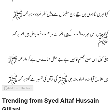
کیا میری نگاہوں میں جچے تاجِ سلیماں ہے پیشِ نظر طرّۃ دستارِ محمد ﷺ
کونین میں اس مہر رسالت کےہیں جلوے ہر سمت ضیا پاش ہیں انوارِ محمد
ﷺ
ثانی کوئی اس خلقِ مجسم کانہیں ہے بے مثل زمانے ہیں ہے کردار محمدﷺ
ہیں شارح آیات، احادیث نبی ﷺ کی قرآن کی تفسیر ہے گفتارِ محمد ﷺ
Add to Collection
Trending from
Syed Altaf Hussain
Gillani