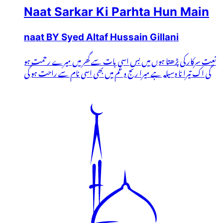
Naat Sarkar Ki Parhta Hun Main
naat BY Syed Altaf Hussain Gillani
نعت سرکار کی پڑھتا ہوں میں بس اسی بات سے گھر میں میرے رحمت ہو
گی اک تیرا نا وسیلہ ہے میرا رنج و غم میں بھی اسی نام سے راحت ہو گی