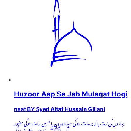
Huzoor Aap Se Jab Mulaqat Hogi
naat BY Syed Altaf Hussain Gillani
بہاروں کی رُت یا کہ برسات ہو گی سہانا وہ دن یا حسین رات ہوگی حضور
آپ ﷺ سے جب ملاقات ہوگی