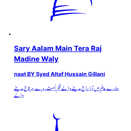
Sary Aalam Main Tera Raj
Madine Waly
naat BY Syed Altaf Hussain Gillani
سارے عالم میں تِرا راج مدینے والے فخرِ اُمت، مرے سرتاج مدینے
والے