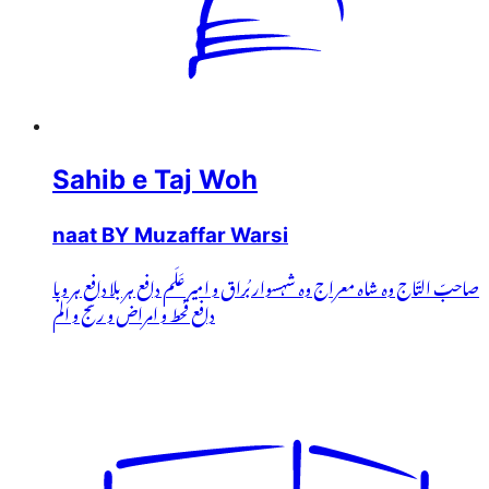
Sahib e Taj Woh
naat BY Muzaffar Warsi
صاحبّ التّاج وہ شاہ معراج وہ شہسوار بُراق و امیر عَلَم دافع ہر بلا دافعِ ہر وبا
دافع قحط و امراض و رنج و الم