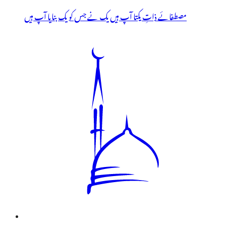
مصطفائے ذاتِ یکتا آپ ہیں یک نے جس کو یک بنایا آپ ہیں