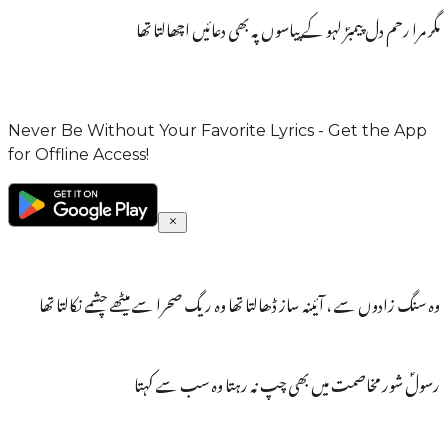
مگر مرا رحم دل پیمبرؐ لہو کے پیاسوں پہ بھی دعائیں اچھالتا تھا
Never Be Without Your Favorite Lyrics - Get the App
for Offline Access!
وہ سنگ زادوں سے ، آئینہ ساز ڈھالتا تھا وہ ریگ صحرا سے میٹھے چشمے نکالتا تھا
رسولؐ شور مخاصمت میں بھی چپ نہ رہتا وہ سب سے کہتا