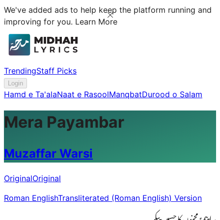
We've added ads to help keep the platform running and
improving for you.
Learn More
Trending
Staff Picks
Login
Hamd e Ta'ala
Naat e Rasool
Manqbat
Durood o Salam
Mera Payambar
Muzaffar Warsi
Original
Original
Roman English
Transliterated (Roman English) Version
مرا پیمبرؑ مجنوں کا حسیں پیکر