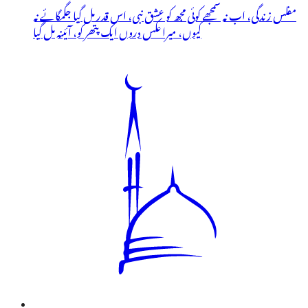
مفلس زندگی، اب نہ سمجھے کوئی مجھ کو عشق نبی، اس قدر مل گیا جگمگائے نہ
کیوں، میرا عکس دروں ایک پتھر کو، آئینہ مل گیا