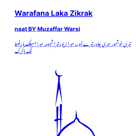
Warafana Laka Zikrak
naat BY Muzaffar Warsi
تیری خوشبو، میری چادر تیرے تیور، میرا زیور تیرا شیوہ، میرا مسلک وَرَفَعنا
لَکَ ذِکرَک