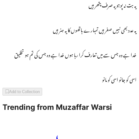
یہ بت نہ پوجو یہ صرف پتھر ہیں
یہ عدد بھی نہیں صفر ہیں تمہارے ہاتھوں کا یہ ہنر ہیں
خدا ہے وہ جس سے میں تعارف کرا رہا ہوں خدا ہے وہ جس کی تم ہو تخلیق
اسی کو جانو اسی کو مانو
Add to Collection
Trending from
Muzaffar Warsi