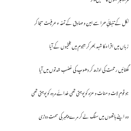
نکل کے تنہائیِ حرا سے امین و صادق کے تمغہ ء عرفیت سجا کر
زباں میں اقراء کا شہد بھر کر ہجوم میں تلخیوں کے آیا
گھٹائیں رحمت کی اوڑھ کر دھوپ کی غضب شدتوں میں آیا
جو قوم لات و منات و عزہ کو پوجتی تھی خدائے مردہ کو پوجتی تھی
وہ اپنے ہاتھوں میں سنگ لے کر مرے پیمبر کی سمت دوڑی