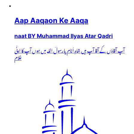
Aap Aaqaon Ke Aaqa
naat BY Muhammad Ilyas Atar Qadri
آپ آقاؤں کے آقا آپ ہیں شاہِ اَنام یارسولَ اللہ میں ہوں آپ کا ادنٰی
غلام