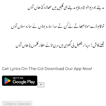
مدینے جو دیوانو ایڑو بنایو مدینے جی گلییں میں جھاڑو کڈھاں آؤں
تو قابو ڈے مولا جبھاتے نے کن تے سدا سارو بولاں نے سارَو سناں آؤں
تھئے کاش! دیدار چھیل لی گھڑی میں مرن ٹانے عطار کلموں پڑھاں آؤں
Get Lyrics On-The-Go! Download Our App Now!
Add to Collection