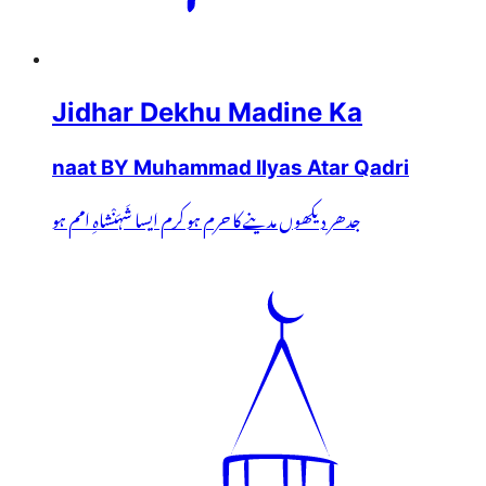
Jidhar Dekhu Madine Ka
naat BY Muhammad Ilyas Atar Qadri
جدھر دیکھوں مدینے کا حرم ہو کرم ایسا شَہَنْشاہِ امم ہو