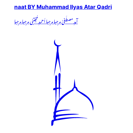
naat BY Muhammad Ilyas Atar Qadri
آمدِ مصطَفیٰ مرحبا مرحبا اَحمدِ مُجْتبٰی مرحبا مرحبا