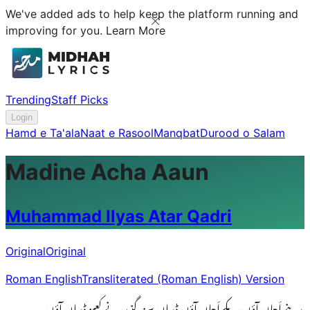
We've added ads to help keep the platform running and
improving for you.
Learn More
Trending
Staff Picks
Login
Hamd e Ta'ala
Naat e Rasool
Manqbat
Durood o Salam
Madine Acha Aaun
Muhammad Ilyas Atar Qadri
Original
Original
Roman English
Transliterated (Roman English) Version
مدینے اَچاں آؤں، مکے اَچاں آؤں ڈِساں سبز گنبد، نے کعبو ڈِساں آؤں