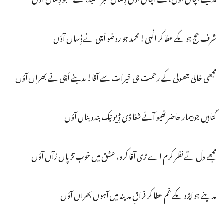
شرف حج جو مکے عطا کر الٰہی! محمد جو روضو اَچی نے ڈِساں آؤں
مجھی خالی جھولی کے رحمت جی خیرات سے آقا! مدینے اَچی نے بھراں آؤں
گناہیں جو بیمار حاضر تھیو آئے شفا ڈی ڈِیو نیک بندو بناں آؤں
مجھے دل تے نظر کرم اے ڑی آقا کرو، عشق میں خوب تڑپاں رُآں آؤں
مدینے جو ایڑو مکے غم عطا کر فراقِ مدینہ میں آہوں بھراں آؤں