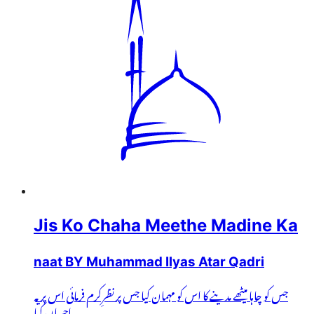
Jis Ko Chaha Meethe Madine Ka
naat BY Muhammad Ilyas Atar Qadri
جس کو چاہا میٹھے مدینے کا اس کو مہمان کیا جس پر نظرِکرم فرمائی اس پر یہ
احسان کیا