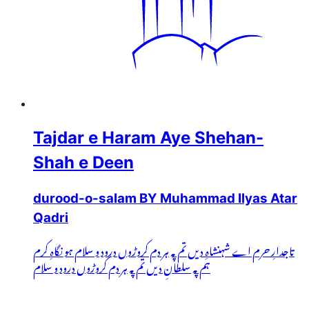
Tajdar e Haram Aye Shehan-
Shah e Deen
durood-o-salam BY Muhammad Ilyas Atar
Qadri
تاجدارِ حرم اے شہنشاہِ دیں تم پہ ہر دم کروڑوں درود و سلام ہو نگاہِ کرم
ہم پہ سلطانِ دیں تم پہ ہر دم کروڑوں درود و سلام