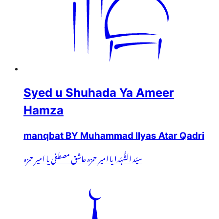
Syed u Shuhada Ya Ameer
Hamza
manqbat BY Muhammad Ilyas Atar Qadri
سیّد الشُّہَدا یا امیر حمزہ عاشق مصطفی یا امیر حمزہ