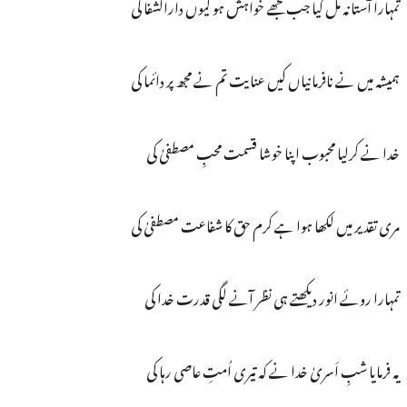
تمہارا آستانہ مل گیا جب مجھے خواہش ہو کیوں دارالشفا کی
ہمیشہ میں نے نافرمانیاں کیں عنایت تم نے مجھ پر دائما کی
خدا نے کرلیا محبوب اپنا خوشا قسمت محبِ مصطفیٰ کی
مری تقدیر میں لکھا ہوا ہے کرم حق کا شفاعت مصطفیٰ کی
تمہارا روئے انور دیکھتے ہی نظر آنے لگی قدرت خدا کی
یہ فرمایا شبِ اَسریٰ خدا نے کہ تیری اُمتِ عاصی رہا کی