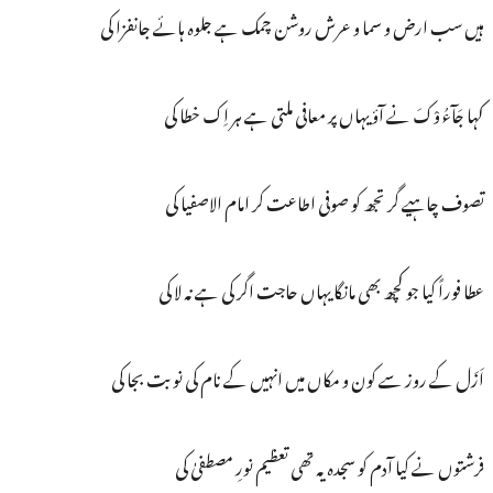
ہیں سب ارض و سما و عرش روشن چمک ہے جلوہ ہائے جانفزا کی
کہا جَآءُ وْکَ نے آؤ یہاں پر معافی ملتی ہے ہر اِک خطا کی
تصوف چاہیے گر تجھ کو صوفی اطاعت کر امام الاصفیا کی
عطا فوراً کیا جو کچھ بھی مانگا یہاں حاجت اگر کی ہے نہ لا کی
اَزَل کے روز سے کون و مکاں میں انہیں کے نام کی نوبت بجا کی
فرشتوں نے کیا آدم کو سجدہ یہ تھی تعظیم نورِ مصطفیٰ کی