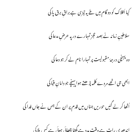
کیا اَفلاک کو دو گام میں طے یہ تیزی ہے براقِ برق پا کی
سلاطینِ زمانہ نے بصد عجز تمہارے در پہ عرضِ مدعا کی
وہ پہنچی درجۂ مقبولیت پر تمہارا نام لے کر جو دعا کی
ابھی جی اٹھے مردے کلمہ پڑھتے ہوا پہنچے جو دامانِ قبا کی
اُٹھا کر لے گئیں حوریں جناں میں قدم پر ان کے جس نے جاں فدا کی
اندھیری رات ہے وقتِ مدد ہے گھٹا چھائی ہوئی ہے کس بلا کی