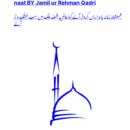
naat BY Jamil ur Rehman Qadri
شہنشاہِ زمانہ باہزاراں کروفر آئے کیا عالم پہ قبضہ مِلک میں سب خشک و تر
آئے