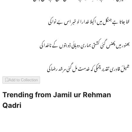
لٹا جاتا ہے جنگل میں اکیلا خدارا لو خبر اس بے نوا کی
بھنور میں پھنس گئی کشتی ہماری دوہائی ڈوبتوں کے ناخدا کی
جمیلؔ قادری تقدیر چمکی کہ خدمت مل گئی مرشد رضا کی
Add to Collection
Trending from
Jamil ur Rehman
Qadri