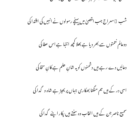
شب ِ معراج جب اقصیٰ میں پہنچے رسولوں نے انہیں کی اقتدا کی
دوعالم نعمتوں سے بھر دیا ہے بھلا کچھ انتہا ہے اس عطا کی
دعائیں دے رہے ہیں دشمنوں کو یہ شانِ حلم ہے کانِ سخا کی
اسی در کے ہیں ہم منگتا بھکاری جہاں پر بھیڑ ہے شاہ و گدا کی
سمیع ناصر جن کے ہیں القاب وہ سنتے ہیں پکار اپنے گدا کی