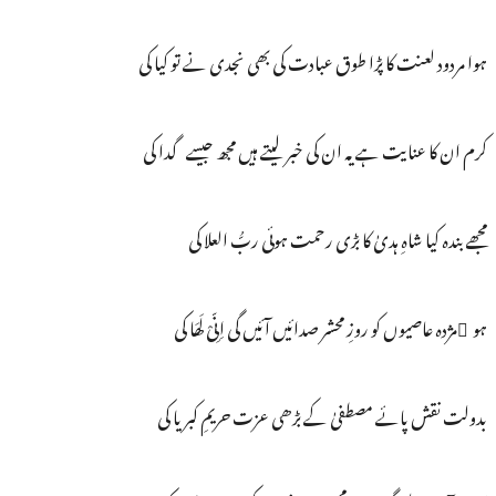
ہوا مردود لعنت کا پڑا طوق عبادت کی بھی نجدی نے تو کیا کی
کرم ان کا عنایت ہے یہ ان کی خبر لیتے ہیں مجھ جیسے گدا کی
مجھے بندہ کیا شاہِ ہدیٰ کا بڑی رحمت ہوئی ربُّ العلا کی
ہو ُمژدہ عاصیوں کو روزِ محشر صدائیں آئیں گی اِنِّیْ لَھَا کی
بدولت نقش پائے مصطفیٰ کے بڑھی عزت حریمِ کبریا کی