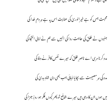
محبت جس کو ہے خیرالوریٰ کی عنایت اس پہ ہے ہر دم خدا کی
جنہوں نے خلق کی حاجت روا کی انہیں سے ہم نے اپنی التجا کی
مدد کرنا مری اے ناصرِ خلق کہ میرے نفسِ کافر نے دغا کی
مدد کی ہر مصیبت سے بچایا دُہائی جب بھی دی شاہِ ہدیٰ کی
میں ہوں جن کا وہی ہیں میرے شافع تو پھر کیوں فکر ہو روزِ جزا کی