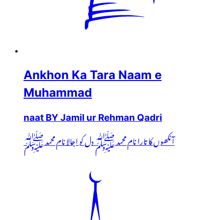
Ankhon Ka Tara Naam e
Muhammad
naat BY Jamil ur Rehman Qadri
آنکھوں کا تارا نام محمد ﷺ دل کو اجالا نام محمد ﷺ