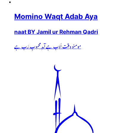
Momino Waqt Adab Aya
naat BY Jamil ur Rehman Qadri
مومنو وقت اَدَب ہے آمدِ محبوبِ رَب ہے