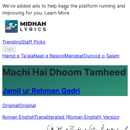
We've added ads to help keep the platform running and
improving for you.
Learn More
Trending
Staff Picks
Login
Hamd e Ta'ala
Naat e Rasool
Manqbat
Durood o Salam
Machi Hai Dhoom Tamheed
Jamil ur Rehman Qadri
Original
Original
Roman English
Transliterated (Roman English) Version
مچی ہے دھوم تحمید و ثنا کی صدائیں آتی ہیں صَلِّ عَلٰی کی