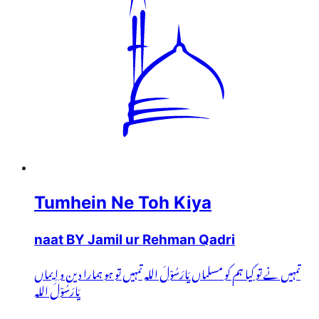
Tumhein Ne Toh Kiya
naat BY Jamil ur Rehman Qadri
تمہیں نے تو کیا ہم کو مسلماں یَارَسُوْلَ اللہ تمہیں تو ہو ہمارا دین و اِیماں
یَارَسُوْلَ اللہ