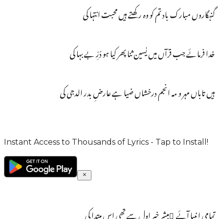
گنہگاروں مبارک باد تم کو وہ رکھتے ہیں محبت انتہا کی
خدا فرمائے جب قرآں میں یٰسین ثنا پھر کیا ہو دُرِّ بے بہا کی
ہیں تاباں مہر و مہ انجم درخشاں ضیا ہے عارضِ بدر الدجی کی
Instant Access to Thousands of Lyrics - Tap to Install!
تمامی انبیا آئے ُمبشر خبر اول سے تھی اس مبتدا کی