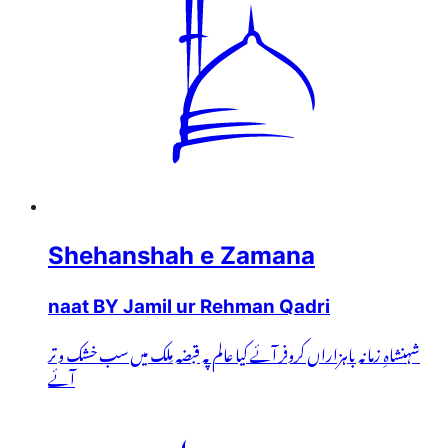
Shehanshah e Zamana
naat BY Jamil ur Rehman Qadri
شہنشاہِ زمانہ باہزاراں کروفر آئے کیا عالم پہ قبضہ مِلک میں سب خشک و تر
آئے