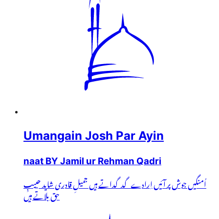
Umangain Josh Par Ayin
naat BY Jamil ur Rehman Qadri
اُمنگیں جوش پر آئیں اِرادے گدگداتے ہیں جمیلِ قادری شاید حبیبِ
حق بلاتے ہیں