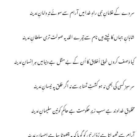
سر دے کے غلامانِ نبی راہِ خدا میں آرام سے سوئے تہِ دامانِ مَدینہ
شاہانِ جہاں کانپتے ہیں نام سے تیرے اللہ یہ صولت تری سلطانِ مَدینہ
کیا وَصف کروں خوبیٔ اَخلاق کا اُن کے بے مثل ہے دنیا میں ہر اِنسانِ مَدینہ
سر سبز کسی کی بھی نہ ہو کشتِ تمنا برسے نہ اگر خلق پہ نیسانِ مَدینہ
مخلوقِ خداوند ہے سب زیرِ حکومت ہے حاکمِ کونین سلیمانِ مَدینہ
آرام سے ٹھہراتا ہے زَوَّارِ نبی کو گویا کہ یہ چھوٹا سا ہے احسانِ مَدینہ