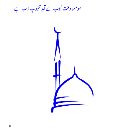
مومنو وقت اَدَب ہے آمدِ محبوبِ رَب ہے