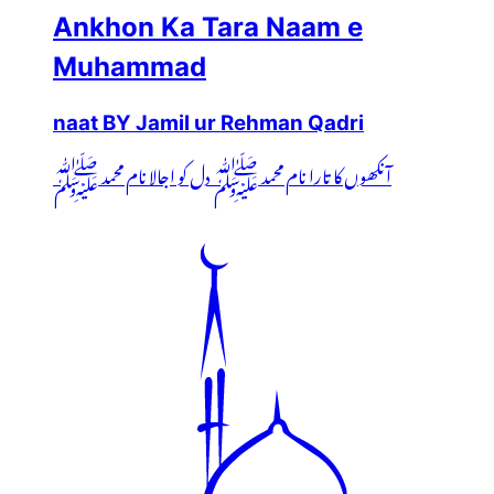
Ankhon Ka Tara Naam e
Muhammad
naat BY Jamil ur Rehman Qadri
آنکھوں کا تارا نام محمد ﷺ دل کو اجالا نام محمد ﷺ