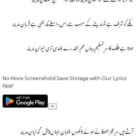
مَکے کو شرف ہے تو مَدینے کے سبب سے اس واسطے مکہ بھی ہے قربانِ مَدینہ
ہوتا ہے فلک کا سرِ تسلیم یہاں خم اللہ رے بلندی تری ایوانِ مَدینہ
No More Screenshots! Save Storage with Our Lyrics
App!
آتے ہیں سرِ عجز جھکائے ہوئے لاکھوں شاہانِ جہاں پیشِ گدایانِ مَدینہ