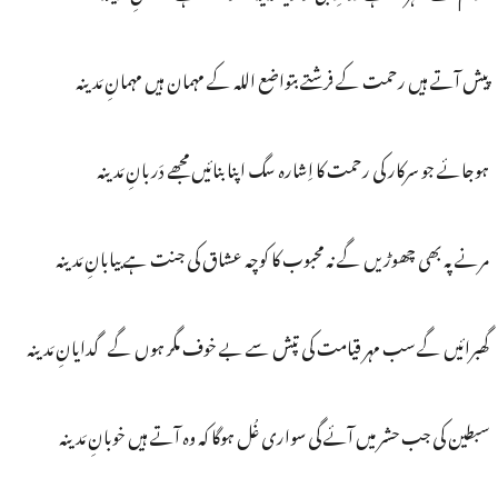
پیش آتے ہیں رحمت کے فرشتے بتواضع اللہ کے مہمان ہیں مہمانِ مَدینہ
ہوجائے جو سرکار کی رحمت کا اِشارہ سگ اپنا بنائیں مجھے دَربانِ مَدینہ
مرنے پہ بھی چھوڑیں گے نہ محبوب کا کوچہ عشاق کی جنت ہے بیابانِ مَدینہ
گھبرائیں گے سب مہر قیامت کی تپش سے بے خوف مگر ہوں گے گدایانِ مَدینہ
سبطین کی جب حشر میں آئے گی سواری غُل ہوگا کہ وہ آتے ہیں خوبانِ مَدینہ