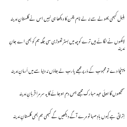
بلبل کبھی بھولے سے نہ لے نام چمن کا دیکھا ہی نہیں اس نے گلستانِ مَدینہ
لاکھوں نے لگائے ہیں ترے کوچہ میں بستر تھوڑی سی جگہ ہم کو بھی اے جانِ
مَدینہ
پہنچا دے تو محبوب کے دَر پر مجھے یارب لے جاؤں نہ دنیا سے میں اَرمانِ مَدینہ
سمجھوں گا ہوئی عید مبارک مجھے جس دم ہوجائے گا یہ سر مرا قربانِ مَدینہ
اِتراتی ہے کیوں بادِ صبا تو مرے آگے دیکھیں گے کبھی ہم بھی گلستانِ مَدینہ