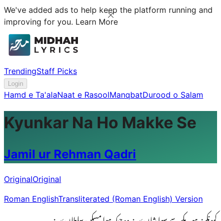
We've added ads to help keep the platform running and
improving for you.
Learn More
Trending
Staff Picks
Login
Hamd e Ta'ala
Naat e Rasool
Manqbat
Durood o Salam
Kyunkar Na Ho Makke Se
Jamil ur Rehman Qadri
Original
Original
Roman English
Transliterated (Roman English) Version
کیونکر نہ ہو مکے سے سوا شانِ مَدینہ وہ جبکہ ہوا مسکنِ سلطانِ مَدینہ