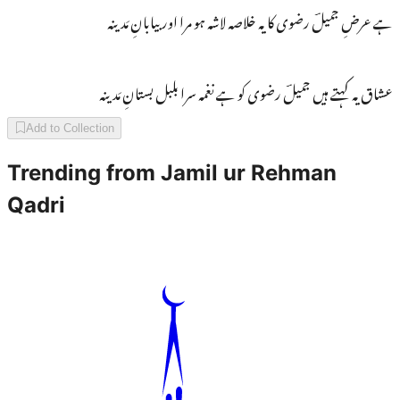
ہے عرضِ جمیلؔ رضوی کا یہ خلاصہ لاشہ ہو مرا اور بیابانِ مَدینہ
عشاق یہ کہتے ہیں جمیلؔ رضوی کو ہے نغمہ سرا بلبل بستانِ مَدینہ
Add to Collection
Trending from
Jamil ur Rehman
Qadri