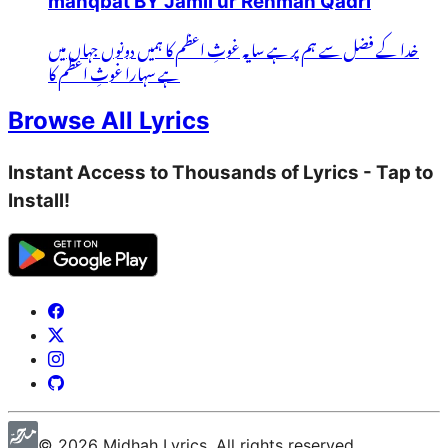
manqbat BY Jamil ur Rehman Qadri
خدا کے فضل سے ہم پر ہے سایہ غوثِ اعظم کا ہمیں دونوں جہاں میں
ہے سہارا غوثِ اعظم کا
Browse All Lyrics
Instant Access to Thousands of Lyrics - Tap to
Install!
©
2026
Midhah
Lyrics. All rights reserved