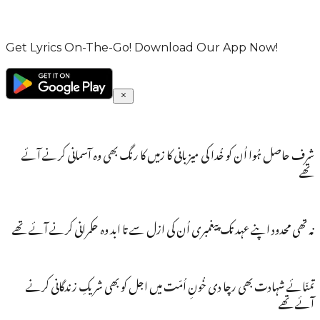
Get Lyrics On-The-Go! Download Our App Now!
شرف حاصل ہُوا اُن کو خُدا کی میزبانی کا زمیں کا رنگ بھی وہ آسمانی کرنے آئے
تھے
نہ تھی محدود اپنے عہد تک پیغمبری اُن کی ازل سے تا ابد وہ حکمرانی کرنے آئے تھے
تمنّائے شہادت بھی رچا دی خُونِ اُمّت میں اجل کو بھی شریکِ زندگانی کرنے
آئے تھے