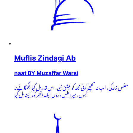
Muflis Zindagi Ab
naat BY Muzaffar Warsi
مفلس زندگی، اب نہ سمجھے کوئی مجھ کو عشق نبی، اس قدر مل گیا جگمگائے نہ
کیوں، میرا عکس دروں ایک پتھر کو، آئینہ مل گیا