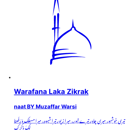
Warafana Laka Zikrak
naat BY Muzaffar Warsi
تیری خوشبو، میری چادر تیرے تیور، میرا زیور تیرا شیوہ، میرا مسلک وَرَفَعنا
لَکَ ذِکرَک