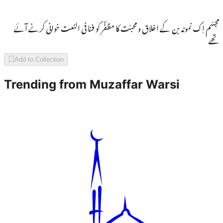
مجسّم اِک نمونہ بن کے اخلاق و محبّت کا مظفّؔر کو فنا فی النعت خوانی کرنے آئے
تھے
Add to Collection
Trending from
Muzaffar Warsi