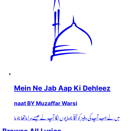
Mein Ne Jab Aap Ki Dehleez
naat BY Muzaffar Warsi
میں نے جب آپ کی دہلیز کو آقاؐ چوما یوں لگا آپ نے جیسے مرا ماتھا چو ما