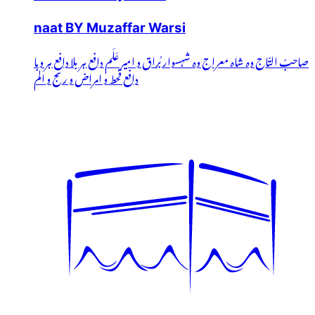
naat BY Muzaffar Warsi
صاحبّ التّاج وہ شاہ معراج وہ شہسوار بُراق و امیر عَلَم دافع ہر بلا دافعِ ہر وبا
دافع قحط و امراض و رنج و الم