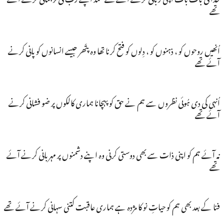
تھے
اُنھیں روحوں کو ، ذہنوں کو ، دِلوں کو فتح کرنا تھا وہ پتّھر جیسے انسانوں کو پانی کرنے
آئے تھے
اُنہی کی دی ہُوئی نظروں سے ہم نے حق کو پہچانا ہماری کالکوں پر ضو فشانی کرنے
آئے تھے
نہ آئے ہم کو اپنی ذات سے بھی دوستی کرنی وہ اپنے دشمنوں پر مہربانی کرنے آئے
تھے
فنا کے بعد بھی ہم کو حیاتِ نو کا مژدہ ہے ہماری عاقبت کتنی سہانی کرنے آئے تھے