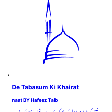
De Tabasum Ki Khairat
naat BY Hafeez Taib
دے تبسم کی خیرات ماحول کو، ہم کو درکار ہے روشنی یا نبیؐ ایک شیریں