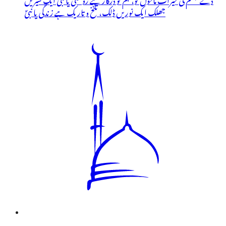
جھلک ایک نوریں ڈلک، تلخ و تاریک ہے زندگی یا نبیؐ