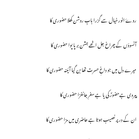
روۓ انور خیال سے گزرا بابِ روشن کھلا حضوری کا
آنسوؤں کے چراغ جل اٹھے جشن برپا پوا حضوری کا
میرے دل میں جو داغِ حسرت تھا بن گیا آئینہ حضوری کا
پیروی ہےحضورؐ کی یا ہے سفرِ جانفزا حضوری کا
ان کے در پر نصیب ہوتا ہے حاضری میں مزا حضوری کا