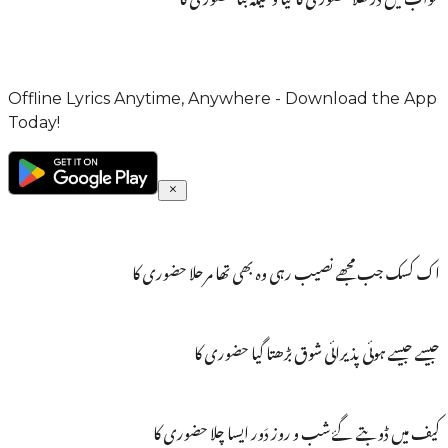
Offline Lyrics Anytime, Anywhere - Download the App
Today!
اک کسک جب مجھے نصیب رہی وہ بھی تھا مرحلا حضوری کا
جیسے جیسے ہوئی پذیرائی شوق بڑھتا گیا حضوری کا
کیف میں ڈوبتے گۓ شب و روز دَور ایسا چلا حضوری کا