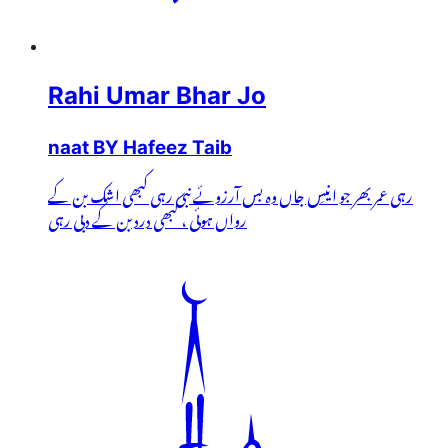
Rahi Umar Bhar Jo
naat BY Hafeez Taib
رہی عمر بھر جو انیسِ جاں وہ بس آرزوئے نبی رہی کبھی اشک بن کے
رواں ہوئی ، کبھی درد بن کے دبی رہی