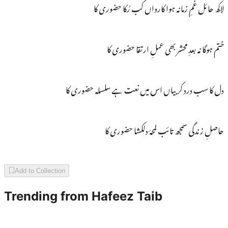
لاکھ حائل غمِ زمانہ ہوا کارواں کب رُکا حضوری کا
ختم ہوگا نہ بعدِ محشر بھی عملِ ارتقا حضوری کا
دل کا سب درد کر بیاں اس میں نعت ہے سلسلہ حضوری کا
حاصلِ زندگی سمجھ تائب لمحۂ دلکشا حضوری کا
Add to Collection
Trending from
Hafeez Taib