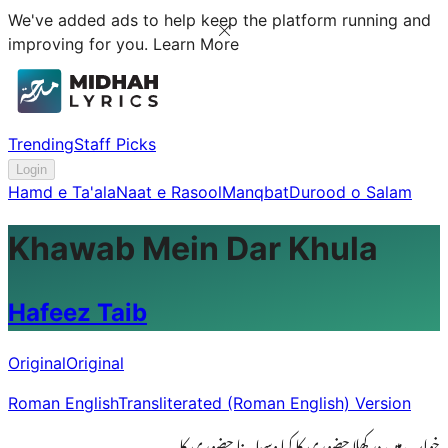
We've added ads to help keep the platform running and
improving for you.
Learn More
Trending
Staff Picks
Login
Hamd e Ta'ala
Naat e Rasool
Manqbat
Durood o Salam
Khawab Mein Dar Khula
Hafeez Taib
Original
Original
Roman English
Transliterated (Roman English) Version
خواب میں در کھلا حضوری کا کیا وسیلہ بنا حضوری کا