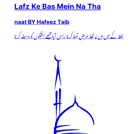
Lafz Ke Bas Mein Na Tha
naat BY Hafeez Taib
لفظ کے بس میں نہ تھا عرضِ تمنا کرنا راس آیا مجھے اشکوں کو وسیلہ کرنا