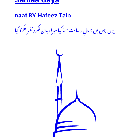
naat BY Hafeez Taib
یوں ذہن میں جمالِ رسالت سما گیا میرا جہانِ فکر و نظر جگمگا گیا