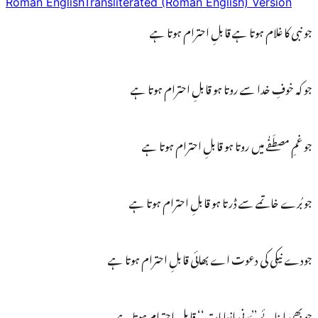
Roman English
Transliterated (Roman English) Version
جو نبی کا غلام ہوتا ہے قابلِ احترام ہوتا ہے
جو کہ خوفِ خدا سے روتا ہو قابلِ احترام ہوتا ہے
جو غمِ مصطَفٰے میں روتا ہو قابلِ احترام ہوتا ہے
جو بُرے خاتمے سے ڈرتا ہو قابلِ احترام ہوتا ہے
جودے نیکی کی دعوت اے بھائی قابلِ احترام ہوتا ہے
جو بھی اپنائے ’’مَدنی اِنعامات‘‘ قابلِ احترام ہوتا ہے