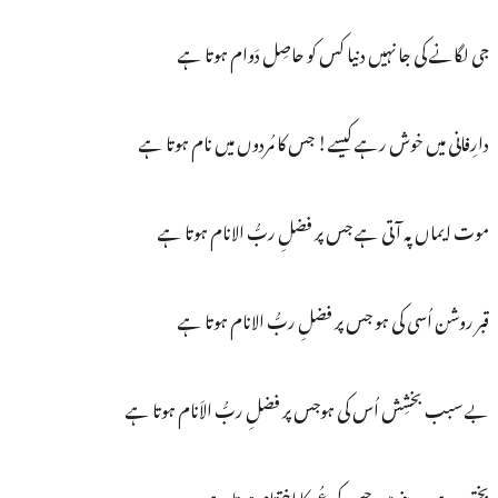
جی لگانے کی جا نہیں دنیا کس کو حاصِل دَوام ہوتا ہے
دارِفانی میں خوش رہے کیسے! جس کا مُردوں میں نام ہوتا ہے
موت ایماں پہ آتی ہے جس پر فضلِ ربُّ الانام ہوتا ہے
قبر روشن اُسی کی ہو جس پر فضلِ ربُّ الانام ہوتا ہے
بے سبب بخشِش اُس کی ہوجس پر فضلِ ربُّ الاَنام ہوتا ہے
بختور ہے مدینے میں جس کی عُمر کا اختتام ہوتا ہے