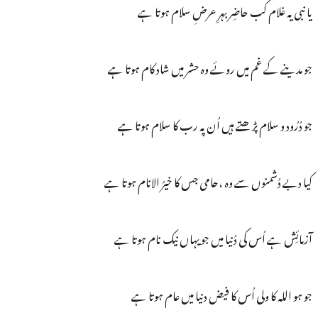
یا نبی یہ غلام کب حاضِر بہرِ عرضِ سلام ہوتا ہے
جو مدینے کے غم میں روئے وہ حشر میں شاد کام ہوتا ہے
جو دُرُود و سلام پڑھتے ہیں اُن پہ رب کا سلام ہوتا ہے
کیا دبے دُشمنوں سے وہ ،حامی جس کا خیرُ الانام ہوتا ہے
آزمائِش ہے اُس کی دُنیا میں جو یہاں نیک نام ہوتا ہے
جو ہو اللہ کا ولی اُس کا فیض دنیا میں عام ہوتا ہے