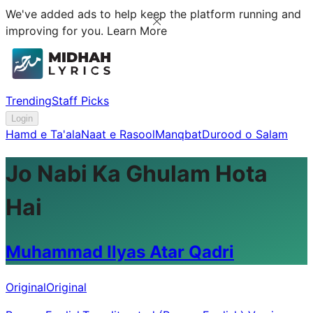
We've added ads to help keep the platform running and
improving for you.
Learn More
Trending
Staff Picks
Login
Hamd e Ta'ala
Naat e Rasool
Manqbat
Durood o Salam
Jo Nabi Ka Ghulam Hota
Hai
Muhammad Ilyas Atar Qadri
Original
Original