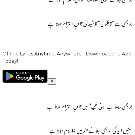
جو بھی ہے ’’قافِلوں‘‘ کا شَیدائی قابلِ احترام ہوتا ہے
Offline Lyrics Anytime, Anywhere - Download the App
Today!
جو بھی رہتا ہے ’’مَدنی حُلیے‘‘ میں قابلِ احترام ہوتا ہے
سنّتیں اُن کی جو بھی اپنائے حشر میں شاد کام ہوتا ہے