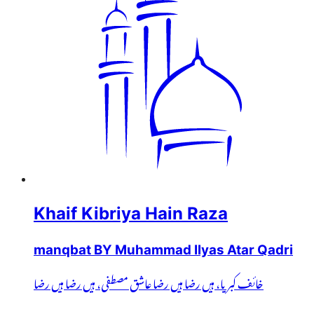
Khaif Kibriya Hain Raza
manqbat BY Muhammad Ilyas Atar Qadri
خائف کبریا، ہیں رضا ہیں رضا عاشق مصطفی، ہیں رضا ہیں رضا