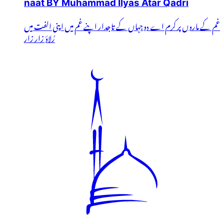
naat BY Muhammad Ilyas Atar Qadri
غم کے ماروں پر کرم اے دوجہاں کے تاجدار اپنے غم میں اپنی الفت میں
رُلاؤ زار زار