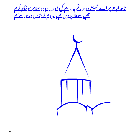
تاجدارِ حرم اے شہنشاہِ دیں تم پہ ہر دم کروڑوں درود و سلام ہو نگاہِ کرم
ہم پہ سلطانِ دیں تم پہ ہر دم کروڑوں درود و سلام