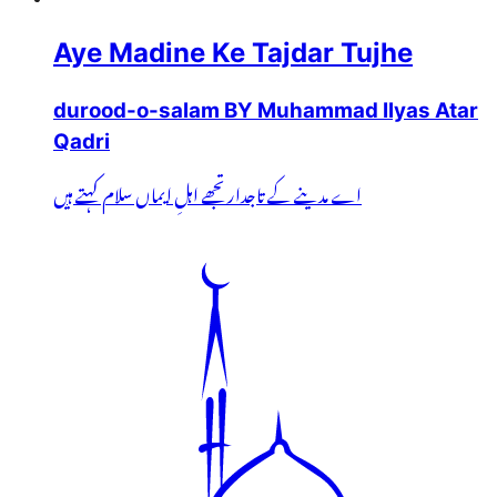
Aye Madine Ke Tajdar Tujhe
durood-o-salam BY Muhammad Ilyas Atar
Qadri
اے مدینے کے تاجدار تجھے اہلِ ایماں سلام کہتے ہیں