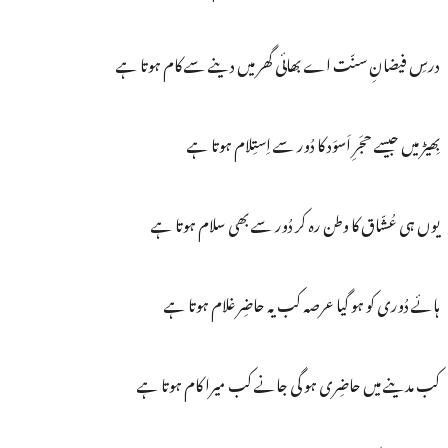
درسِ فیضانِ سنّت اے بھائی گھر میں دینے سے کام ہوتا ہے
بِھیڑ میں جیسے حجَرِ اَسوَد کا دُور سے اِستِلام ہوتا ہے
یوں ہی عُشّاق کا وطن رہ کر دُور سے بھی سلام ہوتا ہے
ہائے دُوری کو ہو گیا عرصہ کب یہ حاضِر غلام ہوتا ہے
کب مدینے میں حاضِری ہو گی جانے کب میرا کام ہوتا ہے