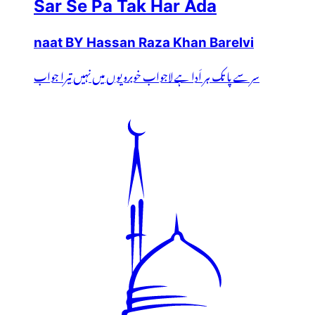
Sar Se Pa Tak Har Ada
naat BY Hassan Raza Khan Barelvi
سر سے پا تک ہر اَدا ہے لاجواب خوبرویوں میں نہیں تیرا جواب