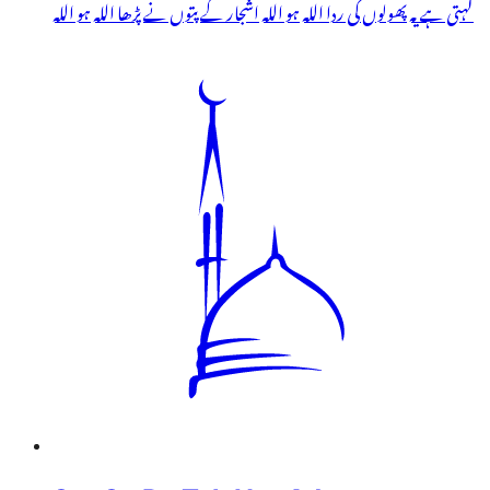
کہتی ہے یہ پھولوں کی ردا اللہ ہو اللہ اشجار کے پتوں نے پڑھا اللہ ہو اللہ