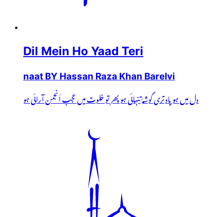
Dil Mein Ho Yaad Teri
naat BY Hassan Raza Khan Barelvi
دل میں ہو یاد تری گوشۂ تنہائی ہو پھر تو خلوت میں عجب اَنجمن آرائی ہو