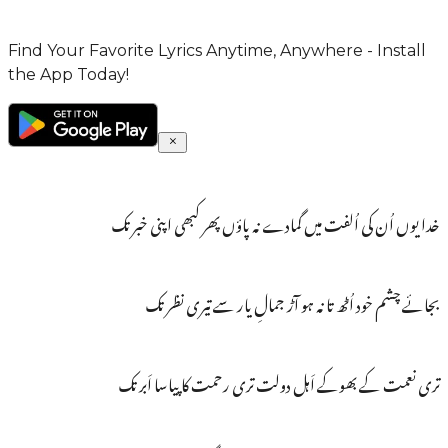
Find Your Favorite Lyrics Anytime, Anywhere - Install
the App Today!
خدا یوں اُن کی اُلفت میں گمادے نہ پاؤں پھر کبھی اپنی خبر تک
بجائے چشم خود اُٹھ تا نہ ہو آڑ جمالِ یار سے تیری نظر تک
تری نعمت کے بھوکے اَہل دولت تری رحمت کا پیاسا اَبر تک