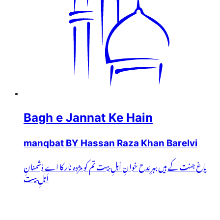
Bagh e Jannat Ke Hain
manqbat BY Hassan Raza Khan Barelvi
باغ جنت کے ہیں بہرِ مَدح خوانِ اَہلِ بیت تم کو مژدہ نار کا اے دُشمنانِ
اَہلِ بیت