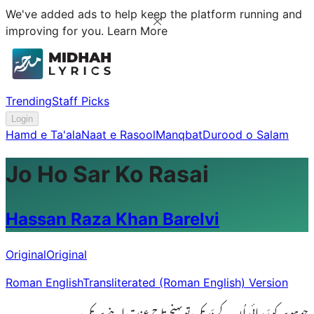
We've added ads to help keep the platform running and
improving for you.
Learn More
Trending
Staff Picks
Login
Hamd e Ta'ala
Naat e Rasool
Manqbat
Durood o Salam
Jo Ho Sar Ko Rasai
Hassan Raza Khan Barelvi
Original
Original
Roman English
Transliterated (Roman English) Version
جو ہو سر کو رَسائی اُن کے دَر تک تو پہنچے تاجِ عزت اپنے سر تک