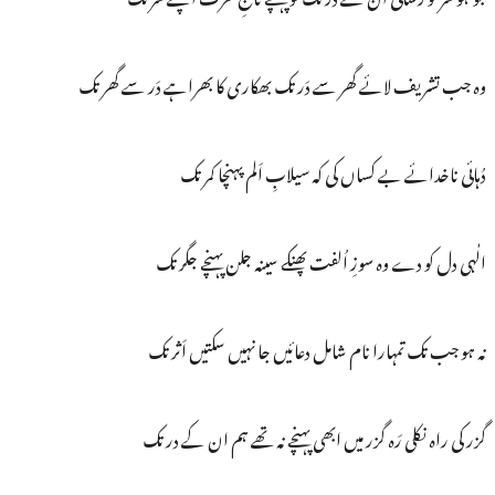
وہ جب تشریف لائے گھر سے دَر تک بھکاری کا بھراہے دَر سے گھر تک
دُہائی ناخدائے بے کساں کی کہ سیلابِ اَلم پہنچا کمر تک
الٰہی دل کو دے وہ سوزِ اُلفت پھنکے سینہ جلن پہنچے جگر تک
نہ ہو جب تک تمہارا نام شامل دعائیں جا نہیں سکتیں اَثر تک
گزر کی راہ نکلی رَہ گزر میں ابھی پہنچے نہ تھے ہم ان کے در تک