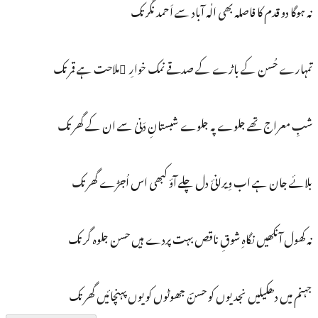
نہ ہوگا دو قدم کا فاصلہ بھی الٰہ آباد سے اَحمد نگر تک
تمہارے حُسن کے باڑے کے صدقے نمک خوارِ َملاحت ہے قمر تک
شبِ معراج تھے جلوے پہ جلوے شبستانِ دَنیٰ سے ان کے گھر تک
بلائے جان ہے اب وِیرانیٔ دل چلے آؤ کبھی اس اُجڑے گھر تک
نہ کھول آنکھیں نگاہِ شوقِ ناقص بہت پردے ہیں حسن جلوہ گر تک
جہنم میں دھکیلیں نجدیوں کو حسنؔ جھوٹوں کو یوں پہنچائیں گھر تک