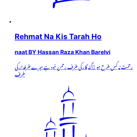
Rehmat Na Kis Tarah Ho
naat BY Hassan Raza Khan Barelvi
رحمت نہ کس طرح ہو ُگنہ گار کی طرف رحمن خود ہے میرے طرفدار کی
طرف