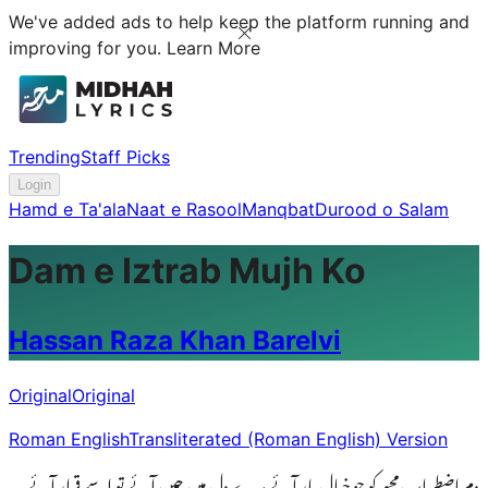
We've added ads to help keep the platform running and
improving for you.
Learn More
Trending
Staff Picks
Login
Hamd e Ta'ala
Naat e Rasool
Manqbat
Durood o Salam
Dam e Iztrab Mujh Ko
Hassan Raza Khan Barelvi
Original
Original
Roman English
Transliterated (Roman English) Version
دمِ اضطراب مجھ کو جو خیالِ یار آئے مِرے دِل میں چین آئے تو اسے قرار آئے