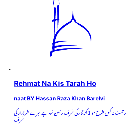
Rehmat Na Kis Tarah Ho
naat BY Hassan Raza Khan Barelvi
رحمت نہ کس طرح ہو ُگنہ گار کی طرف رحمن خود ہے میرے طرفدار کی
طرف