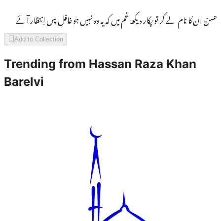
حسنؔ ان کا نام لے کر تو پکار دیکھ غم میں کہ یہ وہ نہیں جو غافل پس اِنتظار آئے
Add to Collection
Trending from
Hassan Raza Khan
Barelvi