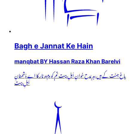
Bagh e Jannat Ke Hain
manqbat BY Hassan Raza Khan Barelvi
باغ جنت کے ہیں بہرِ مَدح خوانِ اَہلِ بیت تم کو مژدہ نار کا اے دُشمنانِ
اَہلِ بیت