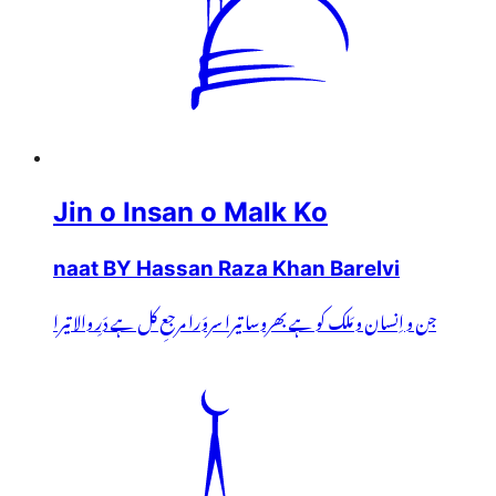
Jin o Insan o Malk Ko
naat BY Hassan Raza Khan Barelvi
جن و اِنسان و مَلک کو ہے بھروسا تیرا سروَرا مرجعِ کل ہے دَرِ والا تیرا