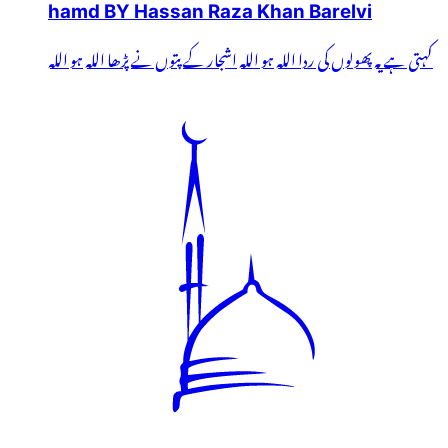
hamd BY Hassan Raza Khan Barelvi
کہتی ہے یہ پھولوں کی ردا اللہ ہو اللہ اشجار کے پتوں نے پڑھا اللہ ہو اللہ