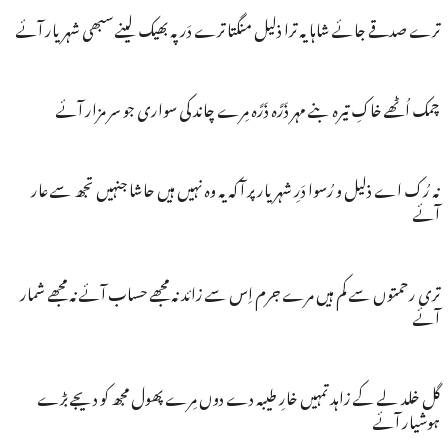
ترے صدقے جائے شاہا یہ ترا ذلیل منگتا ترے دَر پہ بھیک لینے سبھی شہریار آئے
چمک اُٹھے خاکِ تیرہ بنے مہر ذَرَّہ ذَرَّہ مِرے چاند کی سواری جو سر مزار آئے
نہ رُک اے ذلیل و رُسوا دَرِ شہریار پر آ کہ یہ وہ نہیں ہیں حاشا جنہیں تجھ سے عار
آئے
تری رحمتوں سے کم ہیں مرے جرم اِس سے زائد نہ مجھے حساب آئے نہ مجھے شمار
آئے
گل خلد لے کے زاہد تمہیں خارِ طیبہ دے دوں مِرے پھول مجھ کو دیجے بڑے
ہوشیار آئے