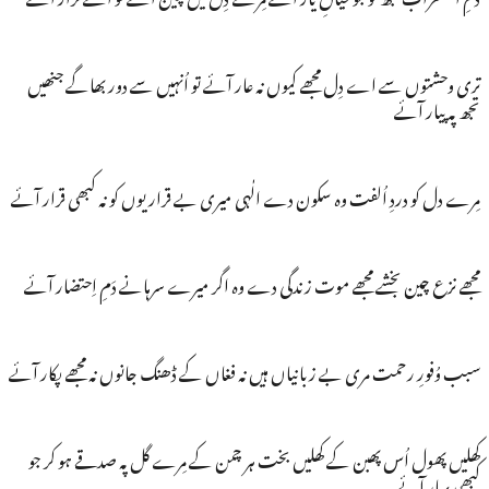
تری وحشتوں سے اے دِل مجھے کیوں نہ عار آئے تو اُنہیں سے دور بھاگے جنھیں
تجھ پہ پیار آئے
مِرے دل کو دردِ اُلفت وہ سکون دے الٰہی میری بے قراریوں کو نہ کبھی قرار آئے
مجھے نزع چین بخشے مجھے موت زندگی دے وہ اگر میرے سرہانے دَمِ اِحتضار آئے
سبب وُفورِ رحمت مری بے زبانیاں ہیں نہ فغاں کے ڈھنگ جانوں نہ مجھے پکار آئے
کھلیں پھول اُس پھبن کے کھلیں بخت ہر چمن کے مِرے گل پہ صدقے ہو کر جو
کبھی بہار آئے