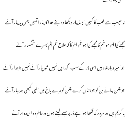
نہ حبیب سے محب کا کہیں ایسا پیار دیکھا وہ بنے خدا کا پیارا تمہیں جس پہ پیار آئے
مجھے کیا اَلم ہو غم کا مجھے کیا ہو غم اَلم کا کہ علاج غم اَلم کا مرے غمگسار آئے
جو امیر و بادشاہ ہیں اسی دَر کے سب گدا ہیں تمہیں شہریار آئے تمہیں تاجدار آئے
جو چمن بنائے بن کو جو جناں کرے چمن کو مِرے باغ میں الٰہی کبھی وہ بہار آئے
یہ کریم ہیں وہ سرور کہ لکھا ہوا ہے دَر پر جسے لینے ہوں دو عالم وہ امیدوار آئے