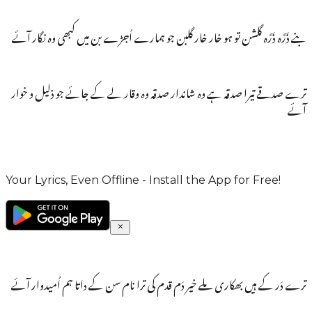
بنے ذَرَّہ ذَرَّہ گلشن تو ہو خار خار گلبن جو ہمارے اُجڑے بن میں کبھی وہ نگار آئے
ترے صدقے تیرا صدقہ ہے وہ شاندار صدقہ وہ وقار لے کے جائے جو ذلیل و خوار
آئے
Your Lyrics, Even Offline - Install the App for Free!
ترے دَر کے ہیں بھکاری ملے خیر دَم قدم کی ترا نام سن کے داتا ہم اُمیدوار آئے