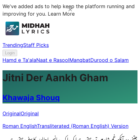
We've added ads to help keep the platform running and
improving for you.
Learn More
Trending
Staff Picks
Login
Hamd e Ta'ala
Naat e Rasool
Manqbat
Durood o Salam
Jitni Der Aankh Gham
Khawaja Shouq
Original
Original
Roman English
Transliterated (Roman English) Version
جتنی دیر آنکھ غمِ شاہ میں تر رہتی ہے ایک اک سانس اجالوں کا سفر رہتی ہے