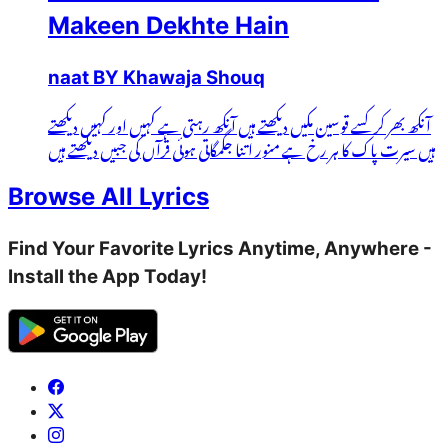
Makeen Dekhte Hain
naat BY Khawaja Shouq
آنکھ بھر کر کسے قوسین مکیں دیکھتے ہیں آنکھ رہتی ہے کہیں اور کہیں دیکھتے
ہیں سیرت پاک کا ہر رخ ہے منور اتنا جگمگاتی ہوئی قرآں کی جبیں دیکھتے ہیں
Browse All Lyrics
Find Your Favorite Lyrics Anytime, Anywhere -
Install the App Today!