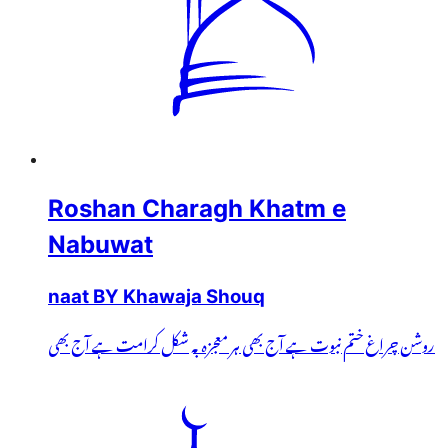
Roshan Charagh Khatm e
Nabuwat
naat BY Khawaja Shouq
روشن چراغ ختم نبوت ہے آج بھی ہر معجزہ بہ شکل کرامت ہے آج بھی