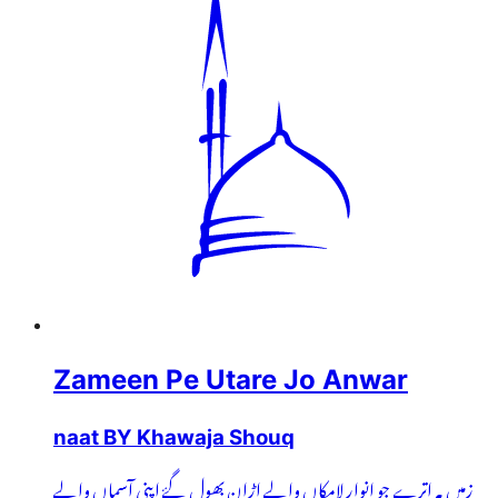
Zameen Pe Utare Jo Anwar
naat BY Khawaja Shouq
زمیں پہ اترے جو انوار لامکاں والے اڑان بھول گۓ اپنی آسماں والے