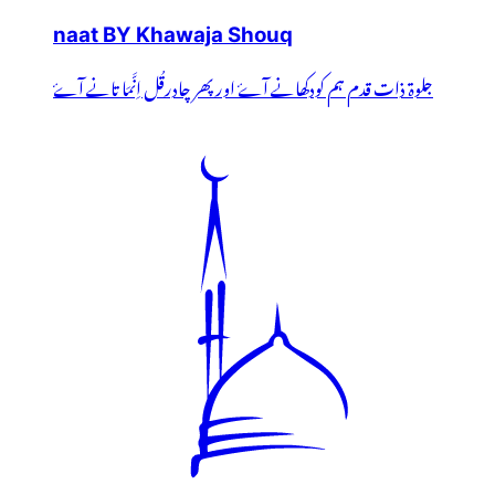
naat BY Khawaja Shouq
جلوۃ ذات قدم ہم کودکھانے آۓ اور پھر چادرقُل اِنَّمَا تانے آۓ