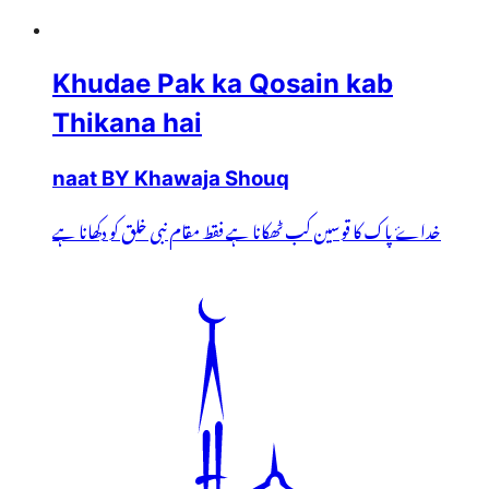
Khudae Pak ka Qosain kab
Thikana hai
naat BY Khawaja Shouq
خداۓ پاک کا قوسین کب ٹھکانا ہے فقط مقام نبی خلق کو دکھانا ہے