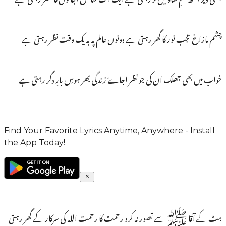
چشم مازاغ عجب نور کا گھر رہتی ہے دونوں عالم پہ بہ یک وقت نظر رہتی ہے
خواب میں بھی جھلک ان کی جو نظر اجاۓ زندگی بھر ہوسِ بارِ دگر رہتی ہے
Find Your Favorite Lyrics Anytime, Anywhere - Install
the App Today!
ہٹ کے آقا ﷺ سے تصور نہ کرو رحمت کا رحمت اللہ کی سرکار کے گھر رہتی