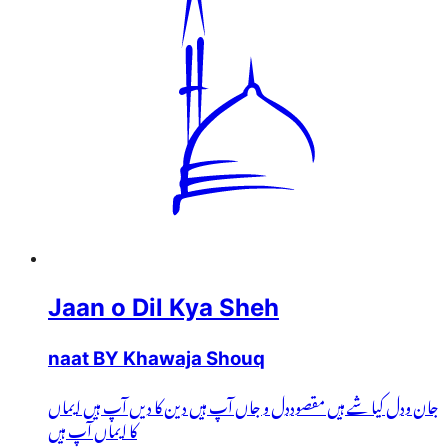
Jaan o Dil Kya Sheh
naat BY Khawaja Shouq
جان ودل کیا شے ہیں مقصوددل و جاں آپ ہیں دین کا دیں آپ ہیں ایماں
کا ایماں آپ ہیں