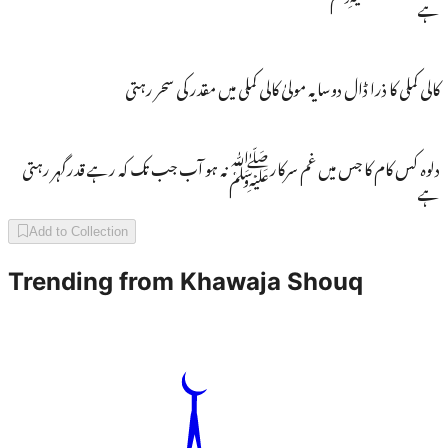
ہے
کالی کملی کا ذرا ڈال دوسایہ مولیٰ کالی کملی میں مقدر کی سحر رہتی
دلوہ کس کام کا جس میں غم سرکارﷺنہ ہو آب جب تک کہ رہے قدرگہر رہتی
ہے
Add to Collection
Trending from
Khawaja Shouq