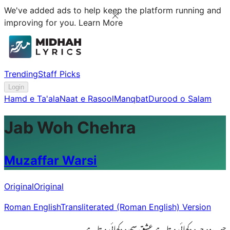
We've added ads to help keep the platform running and
improving for you.
Learn More
Trending
Staff Picks
Login
Hamd e Ta'ala
Naat e Rasool
Manqbat
Durood o Salam
Jab Woh Chehra
Muzaffar Warsi
Original
Original
Roman English
Transliterated (Roman English) Version
جب وہ چہرہ دکھائی دیتا ہے عشق سجدہ دکھائی دیتا ہے