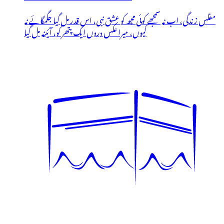
مفلس زندگی، اب نہ سمجھے کوئی مجھ کو عشق نبی، اس قدر مل گیا جگمگائے نہ
کیوں، میرا عکس دروں ایک پتھر کو، آئینہ مل گیا