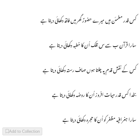
کس قدر مطمئن ہیں میرے حضورؐ گھر میں فاقہ دکھائی دیتا ہے
سارا قرآن ب سے س تلک اُن کا خطبہ دکھائی دیتا ہے
کس کے نقش قدم پہ چلتا ہوں صاف رستہ دکھائی دیتا ہے
بخدا کس قدر حیات افروز اُن کا روضہ دکھائی دیتا ہے
سارا جغرافیہ مظفر کو اُن کا حجرہ دکھائی دیتا ہے
Add to Collection