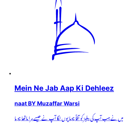
Mein Ne Jab Aap Ki Dehleez
naat BY Muzaffar Warsi
میں نے جب آپ کی دہلیز کو آقاؐ چوما یوں لگا آپ نے جیسے مرا ماتھا چو ما