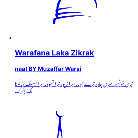
Warafana Laka Zikrak
naat BY Muzaffar Warsi
تیری خوشبو، میری چادر تیرے تیور، میرا زیور تیرا شیوہ، میرا مسلک وَرَفَعنا
لَکَ ذِکرَک