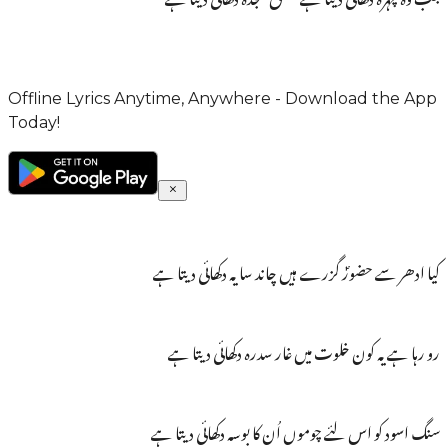
Offline Lyrics Anytime, Anywhere - Download the App
Today!
کیا ادھر سے حضورؐ گزرے ہیں چاند سا یہ دکھائی دیتا ہے
رو رہا ہے یہ کون خلوت میں غار سدرہ دکھائی دیتا ہے
سنگ اسود کو اس لئے چوموں اُن کا بوسہ دکھائی دیتا ہے