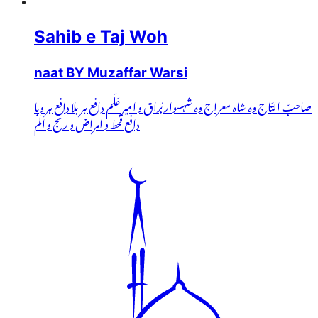
Sahib e Taj Woh
naat BY Muzaffar Warsi
صاحبّ التّاج وہ شاہ معراج وہ شہسوار بُراق و امیر عَلَم دافع ہر بلا دافعِ ہر وبا
دافع قحط و امراض و رنج و الم