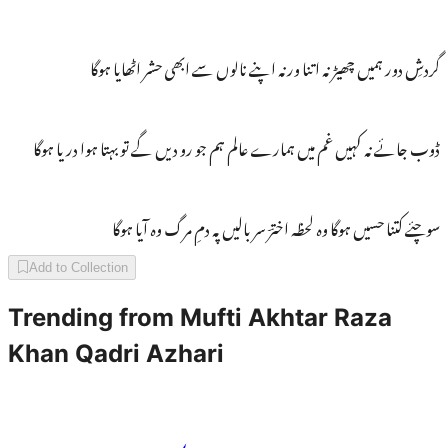
گردشِ دور ہمیں چھیڑ نہ اتنا ورنہ اپنے نالوں سے ابھی حشر اٹھایا ہوگا
ڈوب جائے نہ کہیں غم میں ہمارے عالم ہم جو رو دیں گے تو بہتا ہوا دریا ہوگا
سوچئے کتنا حسیں ہوگا وہ لحظہ اخترؔ سر بالیں پہ دمِ مرگ وہ آیا ہوگا
Add to Collection
Trending from
Mufti Akhtar Raza
Khan Qadri Azhari