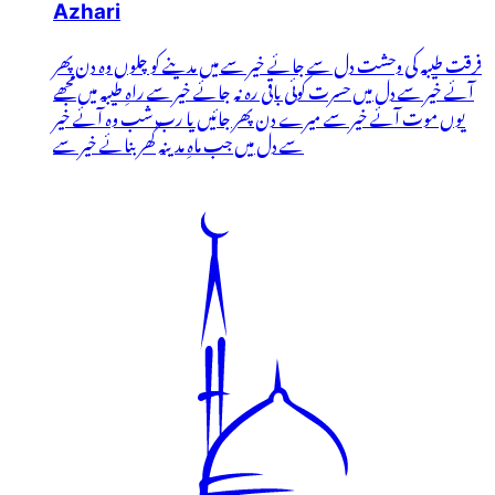
Azhari
فرقت طیبہ کی وحشت دل سے جائے خیر سے میں مدینے کو چلوں وہ دن پھر
آئے خیر سے دل میں حسرت کوئی باقی رہ نہ جائے خیر سے راہِ طیبہ میں مجھے
یوں موت آئے خیر سے میرے دن پھر جائیں یا رب شب وہ آئے خیر
سے دل میں جب ماہِ مدینہ گھر بنائے خیر سے