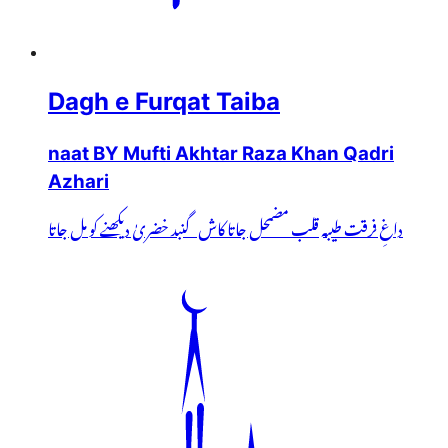
Dagh e Furqat Taiba
naat BY Mufti Akhtar Raza Khan Qadri
Azhari
داغِ فرقت طیبہ قلب مضمحل جاتا کاش گنبد خضریٰ دیکھنے کو مل جاتا