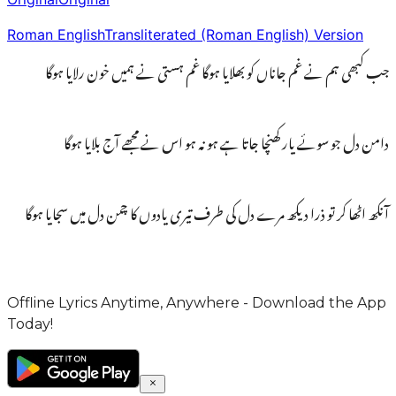
Roman English
Transliterated (Roman English) Version
جب کبھی ہم نے غم جاناں کو بھلایا ہوگا غم ہستی نے ہمیں خون رلایا ہوگا
دامن دل جو سوئے یار کھنچا جاتا ہے ہو نہ ہو اس نے مجھے آج بلایا ہوگا
آنکھ اٹھا کر تو ذرا دیکھ مرے دل کی طرف تیری یادوں کا چمن دل میں سجایا ہوگا
Offline Lyrics Anytime, Anywhere - Download the App
Today!