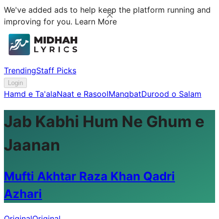
We've added ads to help keep the platform running and
improving for you.
Learn More
Trending
Staff Picks
Login
Hamd e Ta'ala
Naat e Rasool
Manqbat
Durood o Salam
Jab Kabhi Hum Ne Ghum e
Jaanan
Mufti Akhtar Raza Khan Qadri
Azhari
Original
Original