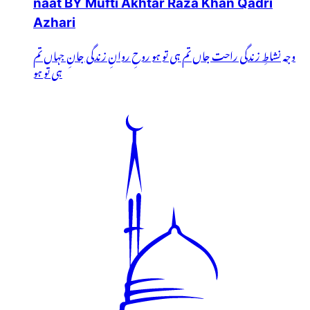
naat BY Mufti Akhtar Raza Khan Qadri
Azhari
وجہ نشاطِ زندگی راحت جاں تم ہی تو ہو روحِ روانِ زندگی جانِ جہاں تم
ہی تو ہو