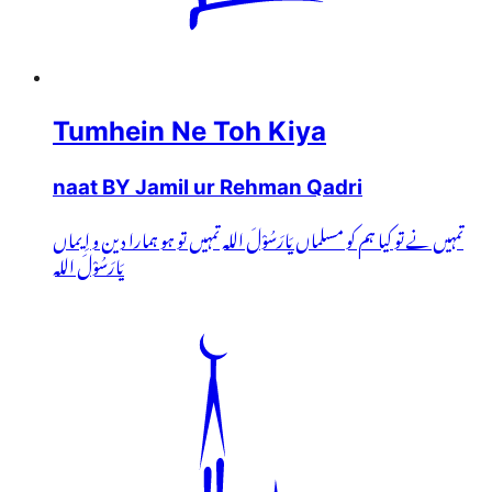
Tumhein Ne Toh Kiya
naat BY Jamil ur Rehman Qadri
تمہیں نے تو کیا ہم کو مسلماں یَارَسُوْلَ اللہ تمہیں تو ہو ہمارا دین و اِیماں
یَارَسُوْلَ اللہ