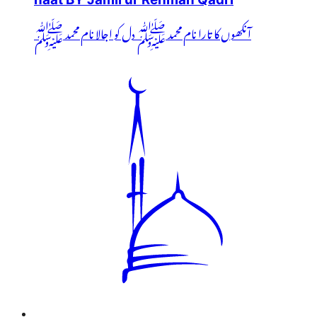
آنکھوں کا تارا نام محمد ﷺ دل کو اجالا نام محمد ﷺ