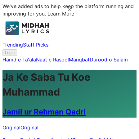
We've added ads to help keep the platform running and
improving for you.
Learn More
Trending
Staff Picks
Login
Hamd e Ta'ala
Naat e Rasool
Manqbat
Durood o Salam
Ja Ke Saba Tu Koe
Muhammad
Jamil ur Rehman Qadri
Original
Original