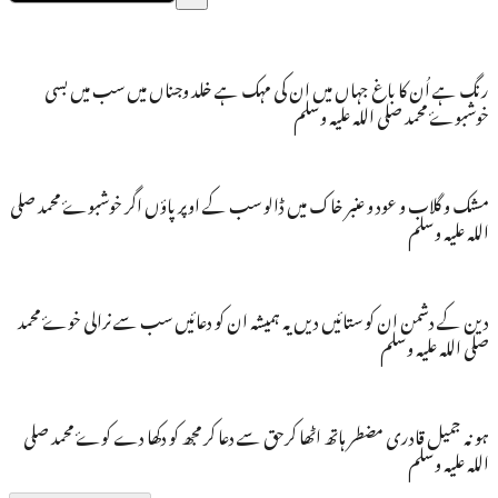
رنگ ہے اُن کا باغ جہاں میں ان کی مہک ہے خلد وجناں میں سب میں بسی
خوشبوۓ محمد صلی اللہ علیہ وسلم
مشک و گلاب و عود و عنبر خاک میں ڈالو سب کے اوپر پاؤں اگر خوشبوۓ محمد صلی
اللہ علیہ وسلم
دین کے دشمن ان کو ستائیں دیں یہ ہمیشہ ان کو دعائیں سب سے نرالی خوۓ محمد
صلی اللہ علیہ وسلم
ہو نہ جمیل قادری مضطر ہاتھ اٹھا کرحق سے دعا کر مجھ کو دکھا دے کوۓ محمد صلی
اللہ علیہ وسلم