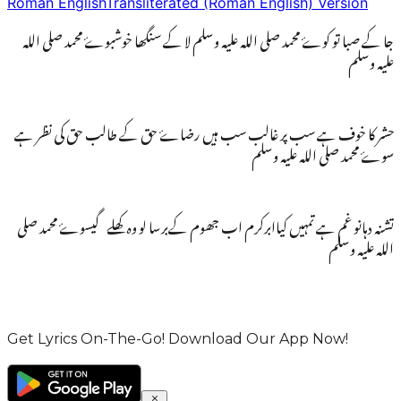
Roman English
Transliterated (Roman English) Version
جا کے صبا تو کوۓ محمد صلی اللہ علیہ وسلم لا کے سنگھا خوشبوۓ محمد صلی اللہ
علیہ وسلم
حشر کا خوف ہے سب پر غالب سب ہیں رضاۓ حق کے طالب حق کی نظر ہے
سوۓ محمد صلی اللہ علیہ وسلم
تشنہ دہانو غم ہے تمہیں کیاابرکرم اب جھوم کےبرسا لو وہ کھلے گیسوۓ محمد صلی
اللہ علیہ وسلم
Get Lyrics On-The-Go! Download Our App Now!