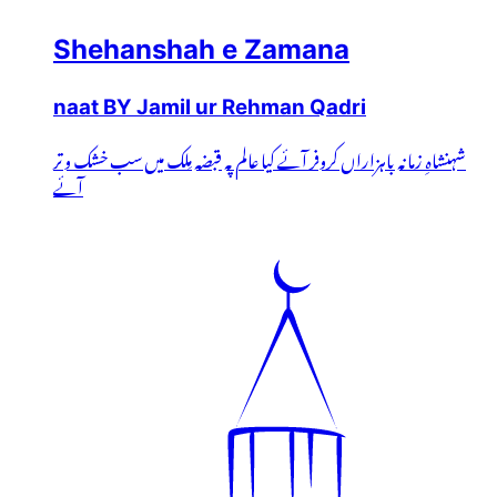
Shehanshah e Zamana
naat BY Jamil ur Rehman Qadri
شہنشاہِ زمانہ باہزاراں کروفر آئے کیا عالم پہ قبضہ مِلک میں سب خشک و تر
آئے