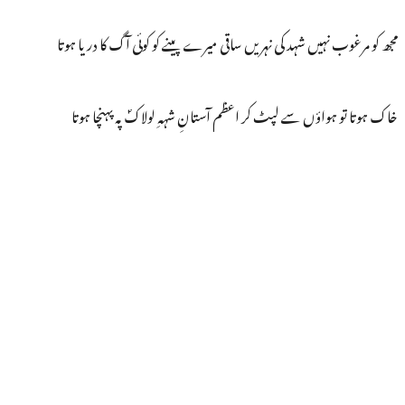
مجھ کو مرغوب نہیں شہد کی نہریں ساقی میرے پینے کو کوئی آگ کا دریا ہوتا
خاک ہوتا تو ہواؤں سے لپٹ کر اعظم آستانِ شہہِ لولاکؐ پہ پہنچا ہوتا