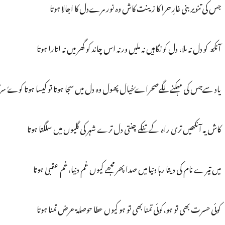
جس کی تنویر بنی غارِ حرا کا زینت کاش وہ نور مرےدل کا اجالا ہوتا
آنکھ کو دل نہ ملا، دل کو نگاہیں نہ ملیں ورنہ اس چاند کو گھر میں نہ اتارا ہوتا
یاد سےجس کی مہکنےلگےصحراۓخیال پھول وہ دل میں سجا ہوتا تو کیسا ہوتا کوۓ سرکار 
کاش یہ آنکھیں تری راہ کے تنکے چنتی دل ترے شہر کی گلیوں میں سلگتا ہوتا
میں تیرے نام کی دیتا رہا دنیا میں صدا پھر مجھے کیوں غم دنیا،غم عقبیٰ ہوتا
کوئی حسرت بھی تو ہو،کوئی تمنا بھی تو ہو کیوں عطا حوصلۃ عرض تمنا ہوتا