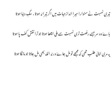
تیری نسبت نے سنوارا میرا اندازحیات میں اگر تیرا نہ ہوتا ، سگِ دنیا ہوتا
ہاۓ وہ سر جسے رفعت تری نسبت سے ملی اچھا ہوتا جو ترا نقش کف پا ہوتا
یہ مری اپنی طلب تھی کہ مجھے تو مل جاۓ ورنہ اللہ بھی مل جاتا جو مانگا ہوتا