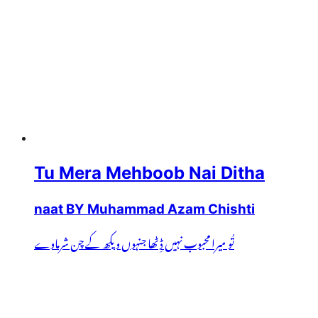
Tu Mera Mehboob Nai Ditha
naat BY Muhammad Azam Chishti
تُو میرا محبوب نہیں ڈِٹھا جنہوں ویکھ کے چن شرماوے