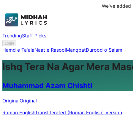
We've added a
Trending
Staff Picks
Login
Hamd e Ta'ala
Naat e Rasool
Manqbat
Durood o Salam
Ishq Tera Na Agar Mera Ma
Muhammad Azam Chishti
Original
Original
Roman English
Transliterated (Roman English) Version