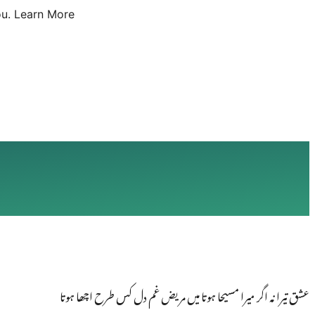
u.
Learn More
عشق تیرا نہ اگر میرا مسیحا ہوتا میں مریض غم دل کس طرح اچھا ہوتا