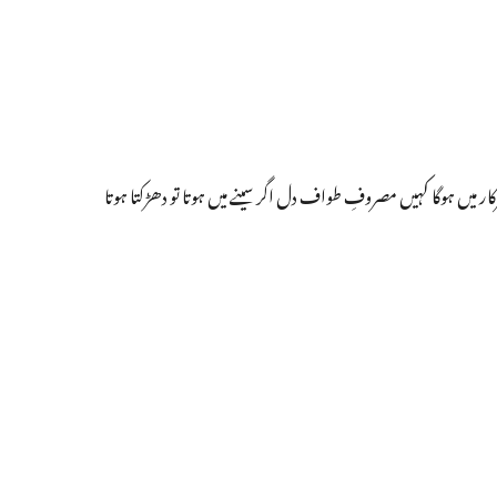
میں ہوگا کہیں مصروفِ طواف دل اگر سینے میں ہوتا تو دھڑکتا ہوتا