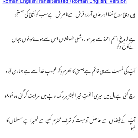
Roman English
Transliterated (Roman English) Version
ہیں وہیؐ روح تمنّا اور جان آرزو فرش سےتاعرش ہےسب کواُنہیؐ کی جستجو
ہے فروغ اسم احمدؐ سے بہر سو روشنی ضوفشاں اس سےہوۓدونوں جہاں
کےکاخ وکُو
آپؐ کی نسبت سےہی قائم ہےہستی کا بھرم ذِکر محبوبِ خداؐ سے ہے ہماری آبرو
رچ گئی ہےدل میں میری اُلفتِ خیر البشرؐ ہررگ وپے میں سرایت کرگئی وہ مُو بمو
آپؐ کےفیضاں سے حاصل آدمیت کو شرف محترم کعبےسے ٹھہراہے مسلماں کا
لہو