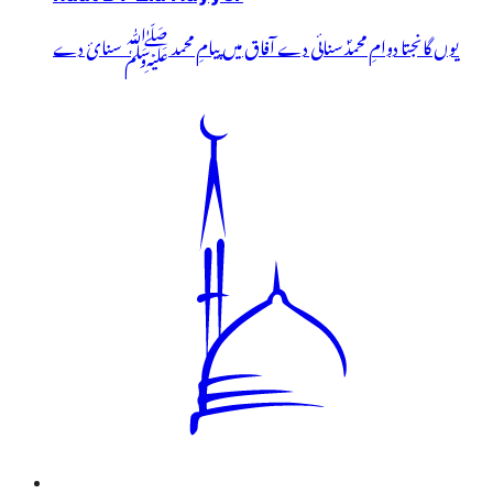
یوں گانجتا دوامِ محمدؐ سنائی دے آفاق میں پیامِ محمد ﷺ سنائ دے