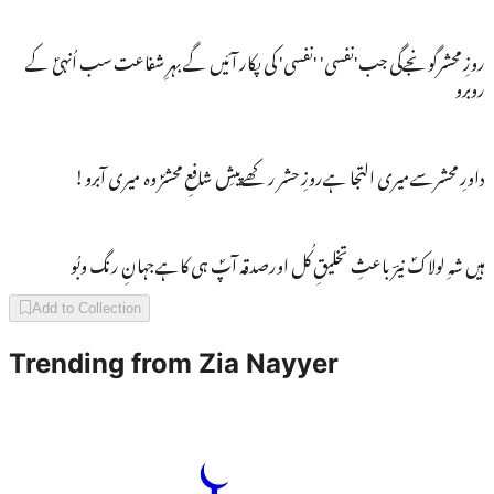
روزِ محشرگونجےگی جب'نفسی' 'نفسی' کی پکار آئیں گے بہرِ شفاعت سب اُنہیؐ کے
روبرو
داورِ محشرسےمیری التجا ہےروزِ حشر رکھےپیشِ شافعِ محشرؐ وہ میری آبرو!
ہیں شہِ لولاکؐ نیرؔ باعثِ تخلیقِ کُل اورصدقہ آپؐ ہی کاہےجہانِ رنگ وبُو
Add to Collection
Trending from
Zia Nayyer