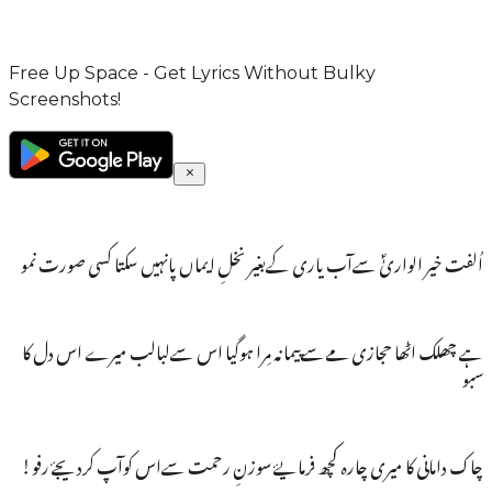
Free Up Space - Get Lyrics Without Bulky
Screenshots!
اُلفت خیر الواریٰؐ سےآب یاری کےبغیر نخلِ ایماں پانہیں سکتا کسی صورت نمو
ہے چھلک اٹھا حجازی مےسےپیمانہ مِرا ہوگیا اس سےلبالب میرے اس دل کا
سبو
چاک دامانی کا میری چارہ کچھ فرمایۓ سوزنِ رحمت سےاس کوآپ کردیجۓ رفو!