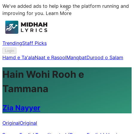
We've added ads to help keep the platform running and
improving for you.
Learn More
Trending
Staff Picks
Login
Hamd e Ta'ala
Naat e Rasool
Manqbat
Durood o Salam
Hain Wohi Rooh e
Tammana
Zia Nayyer
Original
Original