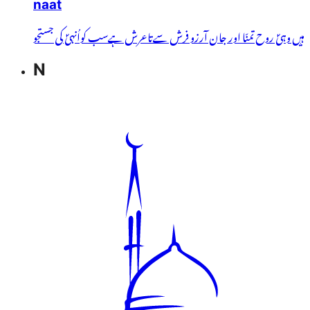
naat
ہیں وہیؐ روح تمنّا اور جان آرزو فرش سےتاعرش ہےسب کواُنہیؐ کی جستجو
N