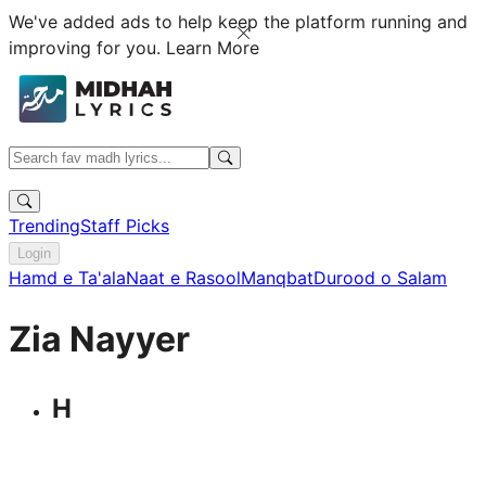
We've added ads to help keep the platform running and
improving for you.
Learn More
Trending
Staff Picks
Login
Hamd e Ta'ala
Naat e Rasool
Manqbat
Durood o Salam
Zia Nayyer
H