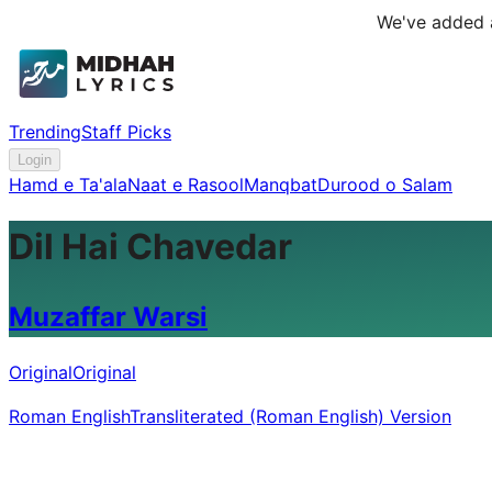
We've added a
Trending
Staff Picks
Login
Hamd e Ta'ala
Naat e Rasool
Manqbat
Durood o Salam
Dil Hai Chavedar
Muzaffar Warsi
Original
Original
Roman English
Transliterated (Roman English) Version