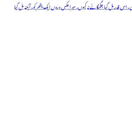
ی، اس قدر مل گیا جگمگائے نہ کیوں، میرا عکس دروں ایک پتھر کو، آئینہ مل گیا