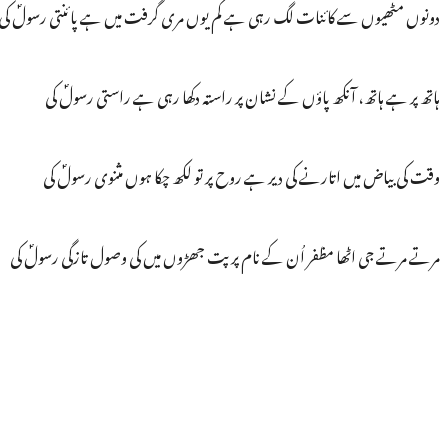
دونوں مٹھیوں سے کائنات لگ رہی ہے کم یوں مری گرفت میں ہے پائنتی رسولؐ کی
ہاتھ پر ہے ہاتھ، آنکھ پاؤں کے نشان پر راستہ دکھا رہی ہے راستی رسولؐ کی
وقت کی بیاض میں اتارنے کی دیر ہے روح پر تو لکھ چکا ہوں مثنوی رسولؐ کی
مرتے مرتے جی اٹھا مظفر اُن کے نام پر پت جھڑوں میں کی وصول تازگی رسولؐ کی