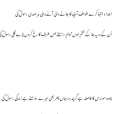
ابتدا و انتہا کرے طواف آپؐ کا جانے والی آنے والی ہر صدی رسولؐ کی
اُن کے در پہ جا کے ختم ہوں تمام راستے جس طرف کا رخ کروں پڑے گلی رسولؐ کی
چودہ سو برس کا فاصلہ ہے گرچہ درمیاں پھر بھی میرے سامنے ہے زندگی رسولؐ کی