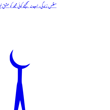
مفلس زندگی، اب نہ سمجھے کوئی مجھ کو عشق نب