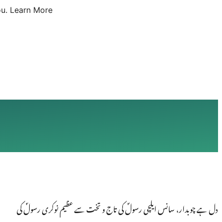
u.
Learn More
دل ہے چوبدار، سانس ایلچی رسولؐ کی تاج و تخت سے عظیم نوکری رسولؐ کی