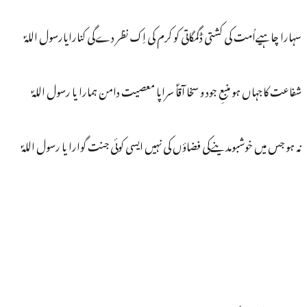
سہارا چاہیےاُمت کی کشتی ڈگمگاتی کو کرم کی اِک نظر دےگی کنارایارسول اللہؐ
شفاعت کاجہاں ہو منبعِ جود و سخا آقاؐ سراپا معصیت دامن ہمارا یا رسول اللہؐ
نہ ہو جس میں خوشبومدینےکی فضاؤں کی نہیں ایسی کوئی جنت گوارا یا رسول اللہؐ