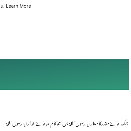
u.
Learn More
چمک جاۓ مقدر کا ستارا یا رسول اللہؐ بس اتنا کام ہوجاۓ خدارا یا رسول اللہؐ