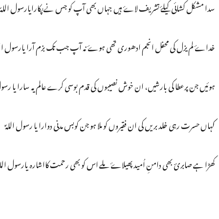
سدا مشکل کشائی کیلۓ تشریف لاۓ ہیں جہاں بھی آپ کو جس نےپکارایارسول اللہؐ
خداۓ لم یزل کی محفل انجم ادھوری تھی ہوۓ نہ آپ جب تک بزم آرا یارسول الل
ہوئیں جن پرعطا کی بارشیں، ان خوش نصیبوں کی قدم بوسی کرے عالم یہ سارا یا رسول 
کہاں حسرت رہی خلد بریں کی ان فقیروں کو ملا ہو جن کوبس مدنی دوارا یا رسول اللہؐ
کھڑا ہے صابریؔ بھی دامنِ اُمید پھیلاۓ ملے اس کو بھی رحمت کااشارہ یارسول اللہ