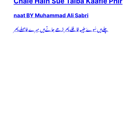
Chale Hain Sue Taiba Kaafle Phir
naat BY Muhammad Ali Sabri
چلےہیں سُوۓ طیبہ قافلے پھر بڑھے جاتےہیں میرے فاصلے پھر