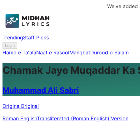
We've added a
Trending
Staff Picks
Login
Hamd e Ta'ala
Naat e Rasool
Manqbat
Durood o Salam
Chamak Jaye Muqaddar Ka Si
Muhammad Ali Sabri
Original
Original
Roman English
Transliterated (Roman English) Version