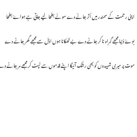
اپنی رحمت كے سمندر میں اُتَر جانے دے سوئے بطحا لیے جاتی ہے ہواۓ بطحا
بوۓ دُنیا مجھے گمراہ نا کر جانے دے بے ٹھکانا ہوں اذل سے مجھے گھر جانے دے
موت پر میری شہیدوں کو بھی رشک آئیگا اپنے قدموں سے لپٹ کر مجھے مر جانے د