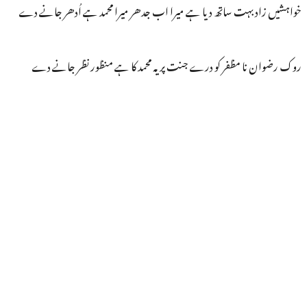
خواہشیں زاد بہت ساتھ دیا ہے میرا اب جدھر میرا محمد ہے اُدھر جانے دے
روک رضوان نا مظفر کو درے جنت پر یہ محمد کا ہے منظور نظر جانے دے