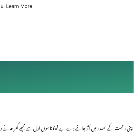
u.
Learn More
اپنی رحمت كے سمندر میں اُتَر جانے دے بے ٹھکانا ہوں اذل سے مجھے گھر جانے