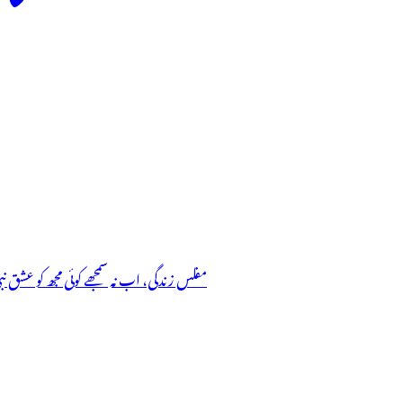
مفلس زندگی، اب نہ سمجھے کوئی مجھ کو عشق نب