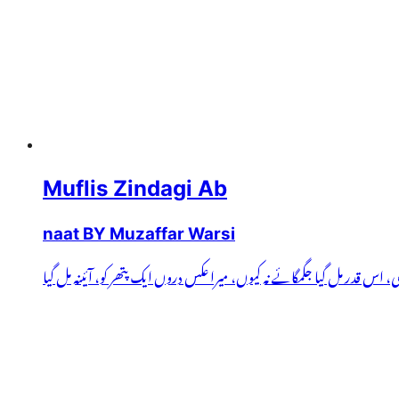
Muflis Zindagi Ab
naat BY Muzaffar Warsi
ی، اس قدر مل گیا جگمگائے نہ کیوں، میرا عکس دروں ایک پتھر کو، آئینہ مل گیا