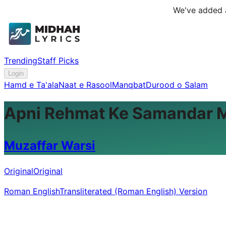
We've added a
Trending
Staff Picks
Login
Hamd e Ta'ala
Naat e Rasool
Manqbat
Durood o Salam
Apni Rehmat Ke Samandar 
Muzaffar Warsi
Original
Original
Roman English
Transliterated (Roman English) Version