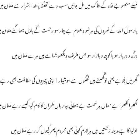
مَیلے منصوبے عَدُوکے خاک میں مل جائیں سب دے تحفُّظ یاخدا اشرار سے ملتان می
یارسولَ اللہ کے نعروں کی ہر سُو د ھوم ہے چار سو رحمت کے بادَل چھاگئے ملتان م
درگہ و دربار ہو یا کوچہ و بازار ہو جس طرف دیکھو عِمامے ہیں ہرے ملتان میں
گھر میں چُوہے بھی توگُھستے ہیں ٹھگوں سے ہوشیار! اپنی چیزوں کی حفاظت بھی رہے م
نکھرا نکھرا ہے سماں ہر سَمت ہے چھائی بہار یاں خَزاں کا کام کیا کیسے رہے ملتان م
اولیا کا ہے مدینہ رَحمتیں ہیں ہر قدم کوئی بھی محروم پھر کیوں کر رہے ملتان میں