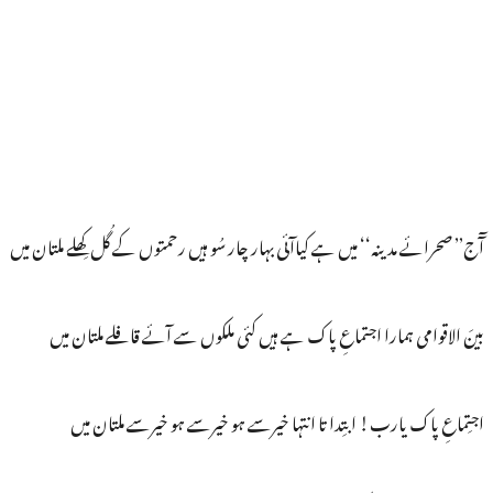
آٓج’’ صحرائے مدینہ‘‘ میں ہے کیاآئی بہار چار سُو ہیں رحمتوں کے گُل کِھلے ملتان میں
بینَ الاقوامی ہمارا اجتماعِ پاک ہے ہیں کئی ملکوں سے آئے قافلے ملتان میں
اجتِماعِ پاک یارب! ابتِدا تا انتہا خیرسے ہو خیرسے ہو خیرسے ملتان میں