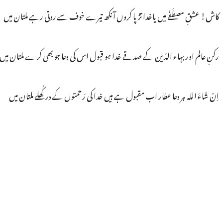
کاش! عشقِ مصطَفٰے میں یاخدا تڑپا کروں آنکھ تیرے خوف سے روتی رہے ملتان میں
رکنِ عالم اور بہاء الدّین کے صدقے خدا ہو قبول اس کی دعا جو بھی کرے ملتان میں
اِنْ شَاءَ اللہ ہر دعا عطار اب مقبول ہے ہیں خدا کی رَحمتوں کے در کُھلے ملتان میں