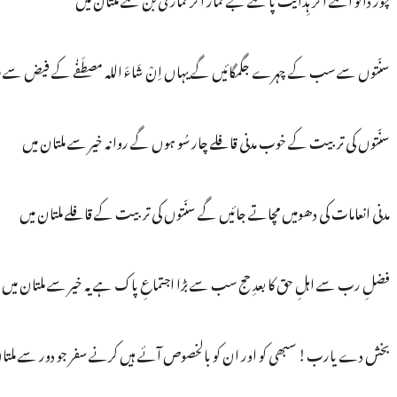
سنّتوں سے سب کے چہرے جگمگائیں گے یہاں اِنْ شَاءَ اللہ مصطَفٰے کے فیض سے مل
سنّتوں کی تربیت کے خوب مدنی قافلے چار سُو ہوں گے روانہ خیر سے ملتان میں
مدنی انعامات کی دھومیں مچاتے جائیں گے سنّتوں کی تربیت کے قافلے ملتان میں
فضلِ رب سے اہلِ حق کا بعدِ حج سب سے بڑا اجتماعِ پاک ہے یہ خیر سے ملتان میں
بخش دے یارب! سبھی کو اور ان کو بالخصوص آئے ہیں کرنے سفر جو دور سے ملتا