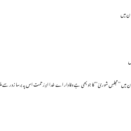
ان میں
ں
ں ’’ مجلسِ شوریٰ‘‘ کا جو بھی ہے وفادار اے خدا ابرِرَحمت اس پہ برسا زور سے مل