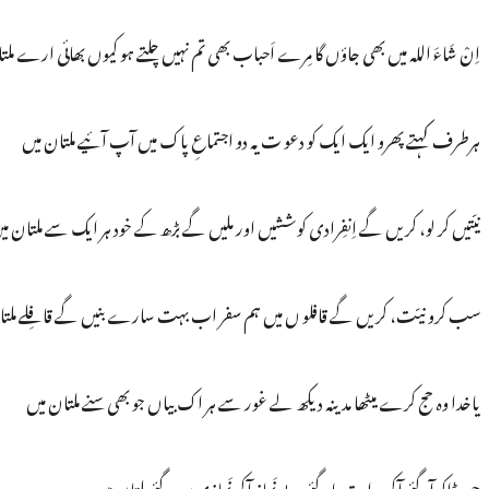
اِنْ شَاءَ اللہ میں بھی جاؤں گا مِرے اَحباب بھی تم نہیں چلتے ہو کیوں بھائی ارے ملت
ہرطرف کہتے پھرو ایک ایک کو دعو ت یہ دو اجتماعِ پاک میں آپ آئیے ملتان میں
نیّتیں کر لو، کریں گے اِنفِرادی کوششیں اور ملیں گے بڑھ کے خود ہر ایک سے ملتان می
سب کرو نیّت، کریں گے قافلو ں میں ہم سفر اب بہت سارے بنیں گے قافِلے ملتان می
یاخدا وہ حج کرے میٹھا مدینہ دیکھ لے غور سے ہر اک بیاں جو بھی سنے ملتان میں
چور ڈاکو آگئے آکر ہِدایت پا گئے بے نَماز آکر نَمازی بن گئے ملتان میں