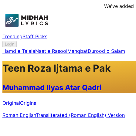
We've added a
Trending
Staff Picks
Login
Hamd e Ta'ala
Naat e Rasool
Manqbat
Durood o Salam
Teen Roza Ijtama e Pak
Muhammad Ilyas Atar Qadri
Original
Original
Roman English
Transliterated (Roman English) Version