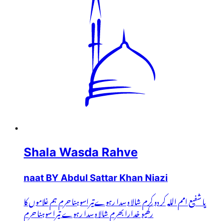
Shala Wasda Rahve
naat BY Abdul Sattar Khan Niazi
یا شفیع امم اللہ کر دو کرم شالا وسدا رہوےتیراسوہنا حرم ہم غلاموں کا
رکھیو خدارا بھرم شالا وسدا رہوے تیرا سوہنا حرم