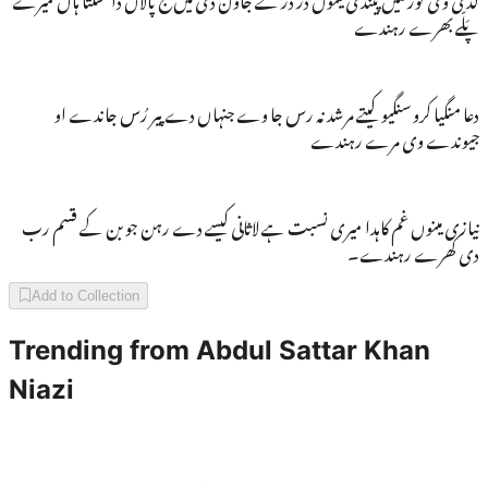
پَلّے بھرے رہندے
دعا منگیا کرو سنگیو کیتے مرشد نہ رس جا وے جنہاں دے پیر رُس جاندے او
جیوندے وی مرے رہندے
نیازی مینوں غم کاہدا میری نسبت ہے لاثانی کیسے دے رہن جو بن کے قسم رب
دی کھرے رہندے۔
Add to Collection
Trending from
Abdul Sattar Khan
Niazi