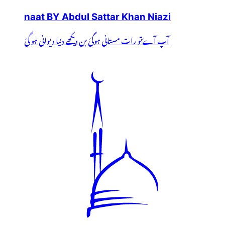
naat BY Abdul Sattar Khan Niazi
آپ آۓتو رات مستانی ہوگئ بن دیکھے دنیا دیوانی ہو گئ