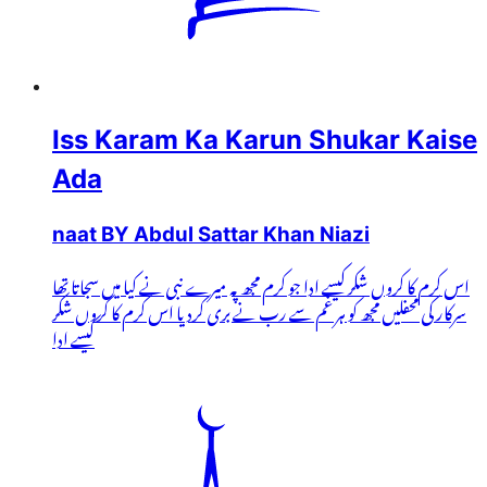
Iss Karam Ka Karun Shukar Kaise
Ada
naat BY Abdul Sattar Khan Niazi
اس کرم کا کروں شکر کیسے ادا جو کرم مجھ پہ میرے نبی نے کیا میں سجاتا تھا
سرکار کی محفلیں مجھ کو ہر غم سے رب نے بری کردیا اس کرم کا کروں شکر
کیسے ادا