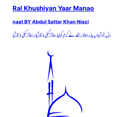
Ral Khushiyan Yaar Manao
naat BY Abdul Sattar Khan Niazi
رل خوشیاں یار مناؤ، اللہ نے کرم کمایا ساڈا کملی والا آیا، ساڈا کملی والا آیا