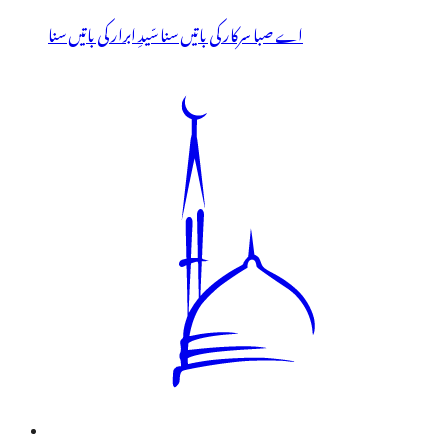
اے صبا سرکار کی باتیں سنا سّیدِ ابرار کی باتیں سنا