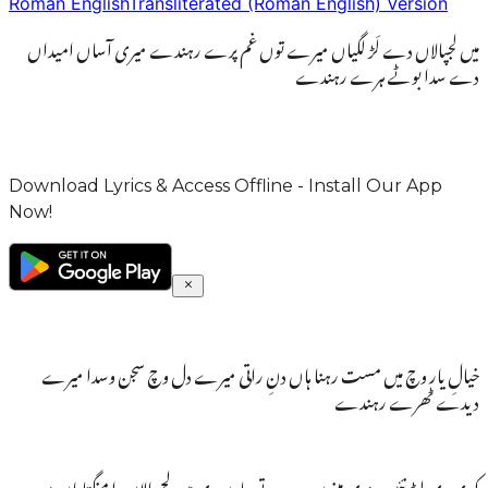
Roman English
Transliterated (Roman English) Version
میں لجپالاں دے لَڑ لگیاں میرے توں غم پرے رہندے میری آساں امیداں
دے سدا بوٹے ہرے رہندے
Download Lyrics & Access Offline - Install Our App
Now!
خیالِ یار وچ میں مست رہنا ہاں دنِ راتی میرے دل وچ سجن وسدا میرے
دیدے ٹھرے رہندے
کدی وی لوڑ نئیں پیندی مینوں در در تے جاون دی میں لج پالاں دا منگتا ہاں میرے