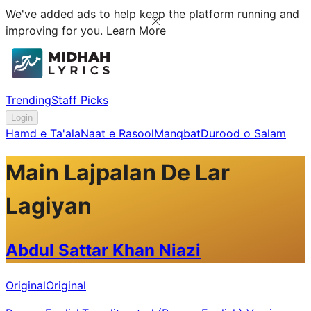
We've added ads to help keep the platform running and
improving for you.
Learn More
Trending
Staff Picks
Login
Hamd e Ta'ala
Naat e Rasool
Manqbat
Durood o Salam
Main Lajpalan De Lar
Lagiyan
Abdul Sattar Khan Niazi
Original
Original