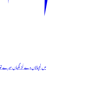
میں لجپالاں دے لَڑ لگیاں می