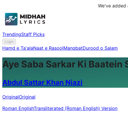
We've added a
Trending
Staff Picks
Login
Hamd e Ta'ala
Naat e Rasool
Manqbat
Durood o Salam
Aye Saba Sarkar Ki Baatein
Abdul Sattar Khan Niazi
Original
Original
Roman English
Transliterated (Roman English) Version