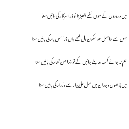
میں درودوں کے ہوں نغمے چھیڑتا تو ذرا سرکار کی باتیں سنا
جس سے حاصل ہو سکون دل مجھے ہاں ذرا اس یار کی باتیں سنا
ہم نہ جانے کب مدینے جائیں گے تو ذرا من ٹھار کی باتیں سنا
میں پڑھوں وجدان میں صل علیٰ پیار سے دلدار کی باتیں سنا