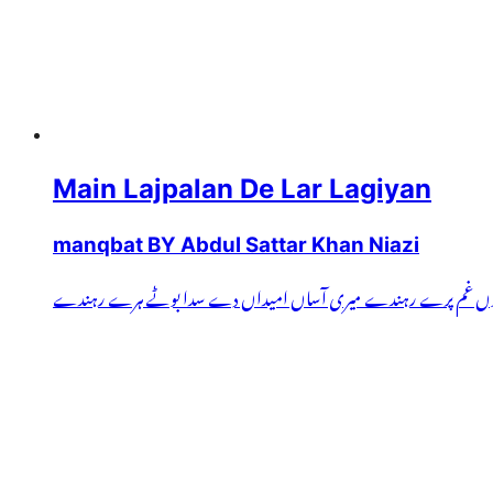
Main Lajpalan De Lar Lagiyan
manqbat BY Abdul Sattar Khan Niazi
رے توں غم پرے رہندے میری آساں امیداں دے سدا بوٹے ہرے رہندے