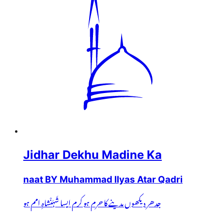
Jidhar Dekhu Madine Ka
naat BY Muhammad Ilyas Atar Qadri
جدھر دیکھوں مدینے کا حرم ہو کرم ایسا شَہَنْشاہِ امم ہو