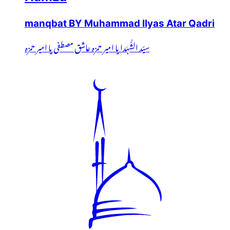
manqbat BY Muhammad Ilyas Atar Qadri
سیّد الشُّہَدا یا امیر حمزہ عاشق مصطفی یا امیر حمزہ