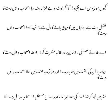
کیوں ہو مایوس اے فقیرو! آؤ آکر لوٹ لو ہے خزانہ بٹ رہا اصحاب و اہل بیت کا
فضل ربّ سے دوجہاں میں کامیابی پائے گا دل سے جو شیدا ہوا اصحاب و اہل
بیت کا
اے خدائے مصطفی! ایمان پر ہو خاتمہ مغفرت کر! واسطہ اصحاب و اہل بیت کا
جینا مرنا اُن کی اُلفت میں ہو یارب! اور ہو قرب جنت میں عطا اصحاب و اہل
بیت کا
حشر میں مجھ کو شفاعت کی عطا خیرات ہو واسطہ یا مصطفی! اصحاب و اہل بیت کا