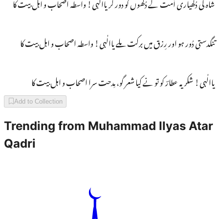
شاہ کی دُکھیاری اُمت کے دُکھوں کو دور کر یاالٰہی! واسطہ اصحاب و اہل بیت کا
تنگدستی دُور ہو اور رِزق میں برکت ملے یاالٰہی! واسطہ اصحاب و اہل بیت کا
یاالٰہی! شکریہ عطارؔ کو تو نے کیا شعر گو، مِدحت سرا اصحاب و اہل بیت کا
Add to Collection
Trending from
Muhammad Ilyas Atar
Qadri