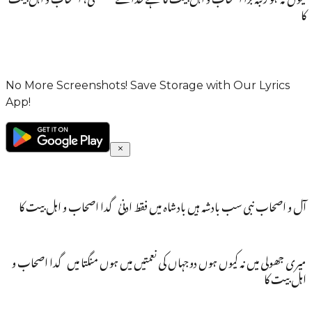
کا
No More Screenshots! Save Storage with Our Lyrics
App!
آل و اصحاب نبی سب بادشہ ہیں بادشاہ میں فقط ادنیٰ گدا اصحاب و اہل بیت کا
میری جھولی میں نہ کیوں ہوں دوجہاں کی نعمتیں میں ہوں منگتا میں گدا اصحاب و
اہل بیت کا