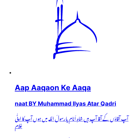
Aap Aaqaon Ke Aaqa
naat BY Muhammad Ilyas Atar Qadri
آپ آقاؤں کے آقا آپ ہیں شاہِ اَنام یارسولَ اللہ میں ہوں آپ کا ادنٰی
غلام