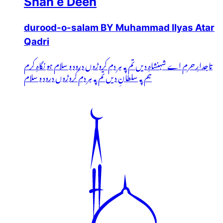
Shah e Deen
durood-o-salam BY Muhammad Ilyas Atar
Qadri
تاجدارِ حرم اے شہنشاہِ دیں تم پہ ہر دم کروڑوں درود و سلام ہو نگاہِ کرم
ہم پہ سلطانِ دیں تم پہ ہر دم کروڑوں درود و سلام