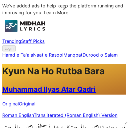
We've added ads to help keep the platform running and
improving for you.
Learn More
Trending
Staff Picks
Login
Hamd e Ta'ala
Naat e Rasool
Manqbat
Durood o Salam
Kyun Na Ho Rutba Bara
Muhammad Ilyas Atar Qadri
Original
Original
Roman English
Transliterated (Roman English) Version
کیوں نہ ہو رُتبہ بڑا اصحاب و اہل بیت کا ہے خدائے مصطفی، اصحاب و اہل بیت