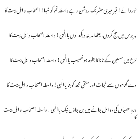
نور والے! قبر میری حشر تک روشن رہے واسطہ تم کو شہا! اصحاب و اہل بیت کا
ہر برس میں حج کروں، میٹھا مدینہ دیکھ لوں یاالٰہی! واسطہ اصحاب و اہل بیت کا
نزع میں حسنین کے نانا کا جلوہ ہو نصیب یاالٰہی! واسطہ اصحاب و اہل بیت کا
دے گناہوں سے نجات اور متقی مجھ کو بنا یاالٰہی! واسطہ اصحاب و اہل بیت کا
دردِ عصیاں کی دوا مل جائے میں بن جاؤں نیک یاالٰہی! واسطہ اصحاب و اہل بیت
کا