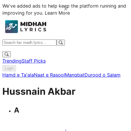
We've added ads to help keep the platform running and
improving for you.
Learn More
Trending
Staff Picks
Login
Hamd e Ta'ala
Naat e Rasool
Manqbat
Durood o Salam
Hussnain Akbar
A