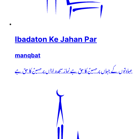
Ibadaton Ke Jahan Par
manqbat
عبادتوں کے جہاں پر حسینؑ کا حق ہے نماز سجدہ اذاں پر حسینؑ کا حق ہے