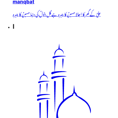
manqbat
علیؑ کے گھر کا اجالا حسینؑ کا چہرہ ہے گل بتولؑ کی دنیا حسینؑ کا چہرہ
I