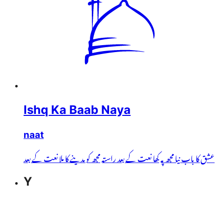
Ishq Ka Baab Naya
naat
عشق کا باب نیا مجھ پہ کھا نعت کے بعد راستہ مجھ کو مدینے کا ملا نعت کے بعد
Y