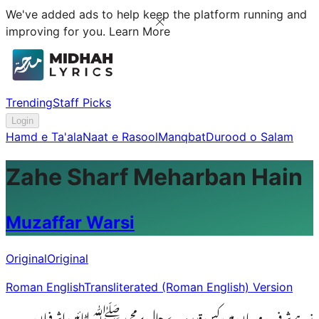
We've added ads to help keep the platform running and
improving for you.
Learn More
Trending
Staff Picks
Login
Hamd e Ta'ala
Naat e Rasool
Manqbat
Durood o Salam
Zahe Sharf Meharban Hain
Muzaffar Warsi
Original
Original
Roman English
Transliterated (Roman English) Version
زہے شرف، مہربان ہیں کس قدر مِرے حال پر محمد ﷺ لٹائیں اشرفیاں