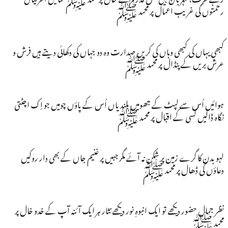
رحمتوں کی غریب اعمال پر محمد ﷺ
کبھی یہاں کی کبھی وہاں کی کریں صدارت وہ دو جہاں کی دکھائی دیتے ہیں فرش و
عرش بریں کے پنڈال پر محمد ﷺ
ہوائیں اُس سے لپٹ کے جھومیں بلندیاں اُس کے پاؤں چومیں جو اِک اچٹتی
نگاہ ڈالیں کسی کے اقبال پر محمد ﷺ
لہو بدن کا گرے زمین پر شکن نہ آئے مگر جبیں پر غنیم جاں کے بھی دار روکیں
دعاؤں کی ڈھال پر محمد ﷺ
نظر جمالِ حضور دیکھے تو ایک انبوہِ نور دیکھے نثار ہر ایک آئنہ آپ کے خدو خال پر
محمد ﷺ