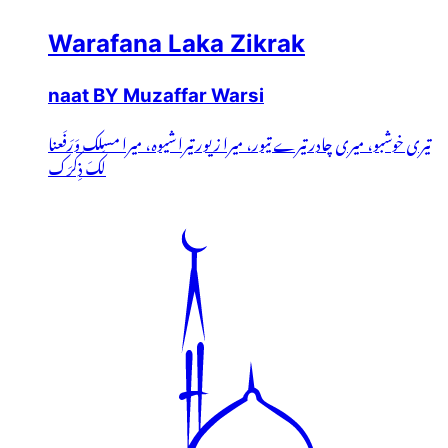
Warafana Laka Zikrak
naat BY Muzaffar Warsi
تیری خوشبو، میری چادر تیرے تیور، میرا زیور تیرا شیوہ، میرا مسلک وَرَفَعنا
لَکَ ذِکرَک