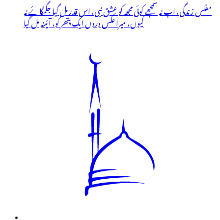
مفلس زندگی، اب نہ سمجھے کوئی مجھ کو عشق نبی، اس قدر مل گیا جگمگائے نہ
کیوں، میرا عکس دروں ایک پتھر کو، آئینہ مل گیا