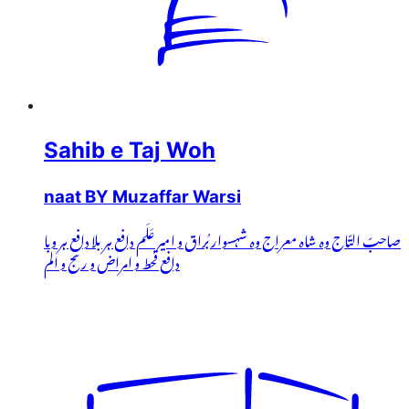
Sahib e Taj Woh
naat BY Muzaffar Warsi
صاحبّ التّاج وہ شاہ معراج وہ شہسوار بُراق و امیر عَلَم دافع ہر بلا دافعِ ہر وبا
دافع قحط و امراض و رنج و الم