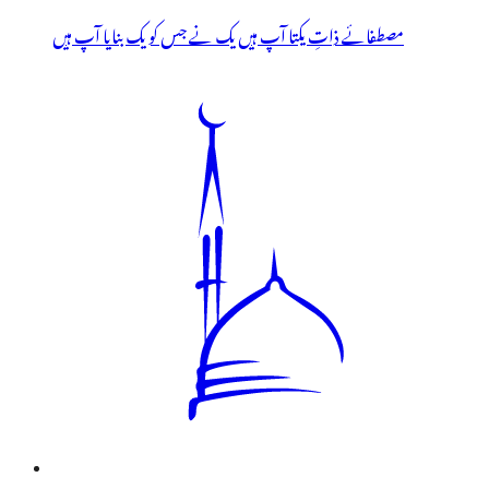
مصطفائے ذاتِ یکتا آپ ہیں یک نے جس کو یک بنایا آپ ہیں