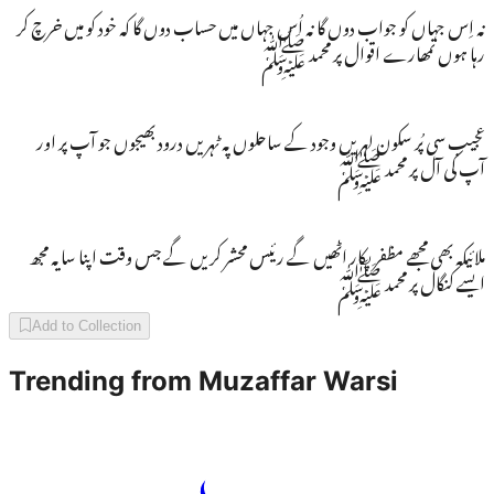
نہ اِس جہاں کو جواب دوں گا نہ اُس جہاں میں حساب دوں گا کہ خود کو میں خرچ کر
رہا ہوں تمھارے اقوال پر محمد ﷺ
عجیب سی پُر سکون لہریں وجود کے ساحلوں پہ ٹہریں درود بھیجوں جو آپ پر اور
آپ کی آل پر محمد ﷺ
ملائیکہ بھی مجھے مظفر پکار اٹھیں گے رئیس محشر کریں گے جس وقت اپنا سایہ مجھ
ایسے کنگال پر محمد ﷺ
Add to Collection
Trending from
Muzaffar Warsi