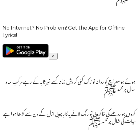
No Internet? No Problem! Get the App for Offline
Lyrics!
ہوئے جو معراج کو روانہ تو رُک گئی گردشِ زمانہ کسے خبر ثابہ کے رہے مرکب مہ و
سال پر محمد ﷺ
کروں جو روضے کی خاکروبی تو رنگ لائے یہ کارِ چوبی ازل کے دن سے کڑھا ہوا ہے
حیات کی شال پر محمد ﷺ