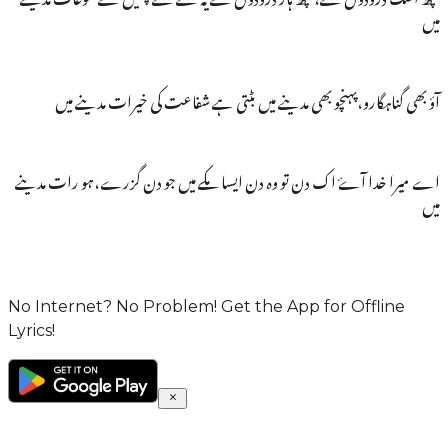
میں
آؤ بھی گناہگارو،پہنچو بھی مدینے میں بٹتی ہے شفاعت کی خیرات مدینے میں
اے میرا خدا آۓ اک دن تو وہ دن ایسا مکے میں جو دن گزرے،ہو رات مدینے
میں
No Internet? No Problem! Get the App for Offline
Lyrics!