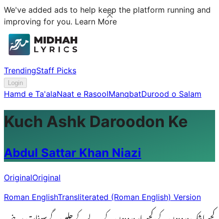
We've added ads to help keep the platform running and
improving for you.
Learn More
Trending
Staff Picks
Login
Hamd e Ta'ala
Naat e Rasool
Manqbat
Durood o Salam
Kuch Ashk Daroodon Ke
Abdul Sattar Khan Niazi
Original
Original
Roman English
Transliterated (Roman English) Version
کچھ اشک درودوں کے،کچھ ہار درودوں کے یہ لے کے چلیں گے سوغات مدینے