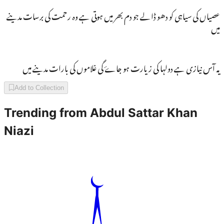
عصیاں کی سیاہی کو دھو ڈالے جو دم بھر میں ہوتی ہے وہ رحمت کی برسات مدینے
میں
یہ آس نیازی ہے دولہا کی زیارت ہو جاۓ گی غلاموں کی بارات مدینے میں
Add to Collection
Trending from
Abdul Sattar Khan
Niazi