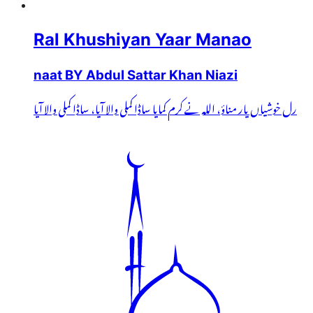
Ral Khushiyan Yaar Manao
naat BY Abdul Sattar Khan Niazi
رل خوشیاں یار مناؤ، اللہ نے کرم کمایا ساڈا کملی والا آیا، ساڈا کملی والا آیا