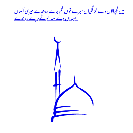
میں لجپالاں دے لَڑ لگیاں میرے توں غم پرے رہندے میری آساں
امیداں دے سدا بوٹے ہرے رہندے