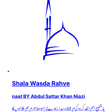
Shala Wasda Rahve
naat BY Abdul Sattar Khan Niazi
یا شفیع امم اللہ کر دو کرم شالا وسدا رہوےتیراسوہنا حرم ہم غلاموں کا