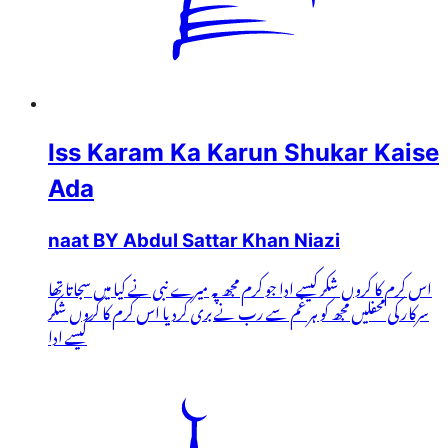
Iss Karam Ka Karun Shukar Kaise
Ada
naat BY Abdul Sattar Khan Niazi
اس کرم کا کروں شکر کیسے ادا جو کرم مجھ پہ میرے نبی نے کیا میں سجاتا تھا
سرکار کی محفلیں مجھ کو ہر غم سے رب نے بری کردیا اس کرم کا کروں شکر
کیسے ادا