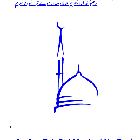
رکھیو خدارا بھرم شالا وسدا رہوے تیرا سوہنا حرم