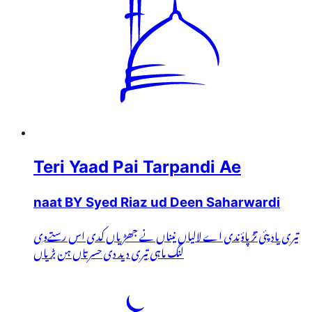
Teri Yaad Pai Tarpandi Ae
naat BY Syed Riaz ud Deen Saharwardi
تیری یاد پئی تڑپاؤندی اے لالیاں نیناں نے جھڑیاں کدی اس رستےوی
لنگ ماہی تیری دید دی حسرتاں ہن بڑیاں