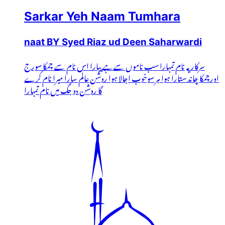
Sarkar Yeh Naam Tumhara
naat BY Syed Riaz ud Deen Saharwardi
سرکار یہ نام تمہارا سب ناموں سےہے پیارا اس نام سے چمکا سورج
اورچمکا چاند ستارا ہوا ہر سوخوب اجالا ہوا روشن عالم سارا میرا نام کرے
گا روشن دو جگ میں نام تمہارا