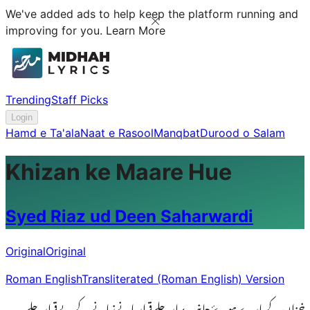
We've added ads to help keep the platform running and
improving for you.
Learn More
Trending
Staff Picks
Login
Hamd e Ta'ala
Naat e Rasool
Manqbat
Durood o Salam
Khizan ke Maare Hue
Syed Riaz ud Deen Saharwardi
Original
Original
Roman English
Transliterated (Roman English) Version
خزاں کے مارے ہوۓ جانب بہار چلے قرار پانےزمانے کے بےقرار چلے