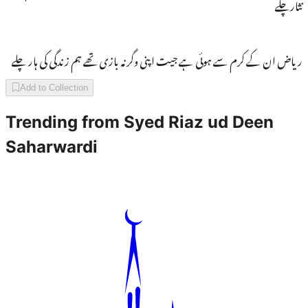
نثارچلے
ریاض ان کے کرم سے ہوئی ہے جیت اپنی وگرنہ بازی تھے ہم زندگی کی ہار چلے
Add to Collection
Trending from
Syed Riaz ud Deen
Saharwardi