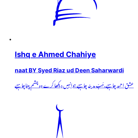
Ishq e Ahmed Chahiye
naat BY Syed Riaz ud Deen Saharwardi
عشق احمد چاہیے،حُبّ مدینہ چاہیے جوانہیں دیکھا کرے وہ چشم بیناچاہیے