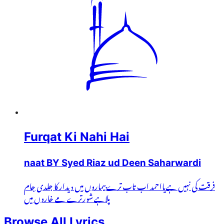
Furqat Ki Nahi Hai
naat BY Syed Riaz ud Deen Saharwardi
فرقت کی نہیں ہےیااحمد اب تاب ترےبیماروں میں دیدار کا جلدی جام
پلاہے شورترے مے خاروں میں
Browse All Lyrics