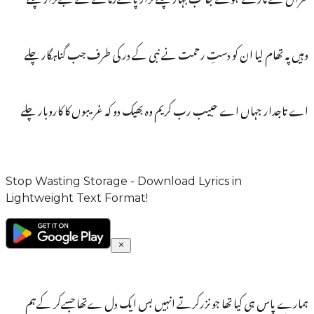
وہیں پہ تھام لیا ان کو دستِ رحمت نے نبی کے در کی طرف جب گناہگار چلے
اے تاجدار جہاں اے حبیب رب کریم وہ بھیک دو کہ غریبوں کا کاروبار چلے
Stop Wasting Storage - Download Lyrics in
Lightweight Text Format!
ہمارے پاس ہی کیا تھا جو نزرکرتے انہیں بس ایک دل ےتھا جسےکر کےہم