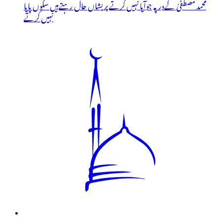
محمد مصطفیٰ کےدرپہ جوآیا نہیں کرتے پریشاں حال رہتےہیں سکوں پایا
نہیں کرتے