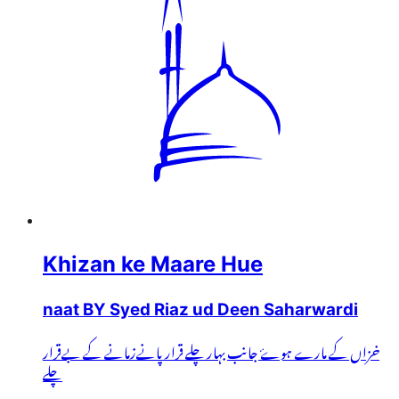
Khizan ke Maare Hue
naat BY Syed Riaz ud Deen Saharwardi
خزاں کے مارے ہوۓ جانب بہار چلے قرار پانےزمانے کے بےقرار
چلے