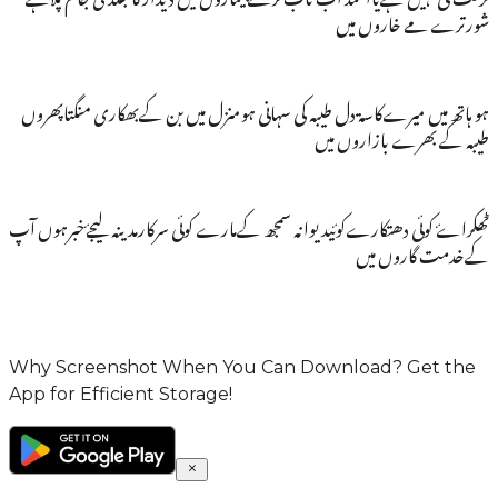
شورترے مے خاروں میں
ہو ہاتھ میں میرےکاسۃ دل طیبہ کی سہانی ہومنزل میں بن کےبھکاری منگتاپھروں
طیبہ کے بھرے بازاروں میں
ٹھکراۓ کوئی دھتکارےکوئیدیوانہ سمجھ کےمارے کوئی سرکارمدینہ لیجۓخبرہوں آپ
کےخدمت گاروں میں
Why Screenshot When You Can Download? Get the
App for Efficient Storage!