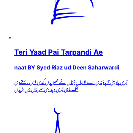
Teri Yaad Pai Tarpandi Ae
naat BY Syed Riaz ud Deen Saharwardi
تیری یاد پئی تڑپاؤندی اے لالیاں نیناں نے جھڑیاں کدی اس رستےوی
لنگ ماہی تیری دید دی حسرتاں ہن بڑیاں