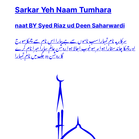
Sarkar Yeh Naam Tumhara
naat BY Syed Riaz ud Deen Saharwardi
سرکار یہ نام تمہارا سب ناموں سےہے پیارا اس نام سے چمکا سورج
اورچمکا چاند ستارا ہوا ہر سوخوب اجالا ہوا روشن عالم سارا میرا نام کرے
گا روشن دو جگ میں نام تمہارا