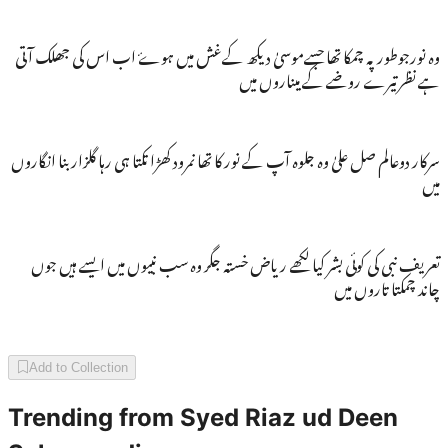
وہ نورجوطورپہ چمکا تھا جسےموسیٰ دیکھ کےغش میں ہوۓ اب اس کی جھلک آتی
ہے نظرتیرے روضے کے میناروں میں
سرکار دوعالم صل علیٰ وہ جلوہ آپ کے نور کا تھا نمرود کھڑا تکتا ہی رہا گلزار بنا انگاروں
میں
تعریف نبی کی کوئی بشر کیا لکھے ریاض خستہ جگر وہ سب نبیوں میں ایسے ہیں جوں
چاند چمکتا تاروں میں
Add to Collection
Trending from
Syed Riaz ud Deen