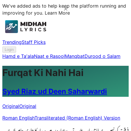
We've added ads to help keep the platform running and
improving for you.
Learn More
Trending
Staff Picks
Login
Hamd e Ta'ala
Naat e Rasool
Manqbat
Durood o Salam
Furqat Ki Nahi Hai
Syed Riaz ud Deen Saharwardi
Original
Original
Roman English
Transliterated (Roman English) Version
فرقت کی نہیں ہےیااحمد اب تاب ترےبیماروں میں دیدار کا جلدی جام پلاہے