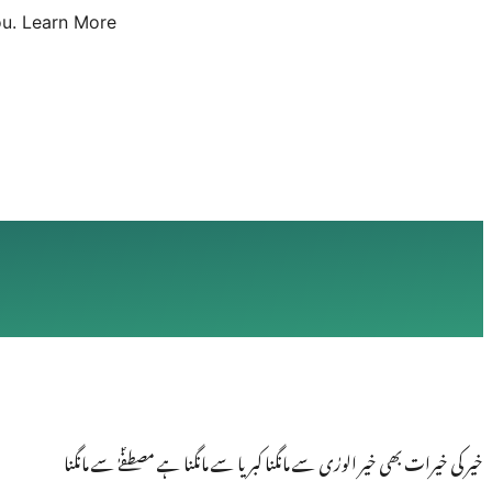
u.
Learn More
خیر کی خیرات بھی خیر الورٰی سے مانگنا کبریا سے مانگنا ہے مصطفؐےٰ سے مانگنا