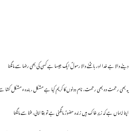
دینے والا ہے خدا اور بانٹنے والا رسولؐ ایک جیسا ہے کسی کی بھی رضا سے مانگنا
یہ بھی رحمت وہ بھی رحمت، نام دونوں کا کریم کیا ہے مشکل ، بندہء مشکل کشا سے م
اپنا ایماں ہے کہ زیرِ خاک ہیں زندہ حضورؐ مانگنی ہے تو بقا اپنی، فنا سے مانگنا