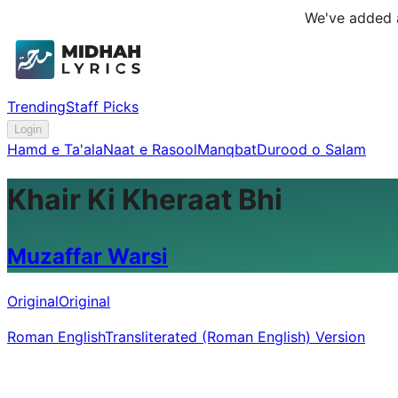
We've added a
Trending
Staff Picks
Login
Hamd e Ta'ala
Naat e Rasool
Manqbat
Durood o Salam
Khair Ki Kheraat Bhi
Muzaffar Warsi
Original
Original
Roman English
Transliterated (Roman English) Version