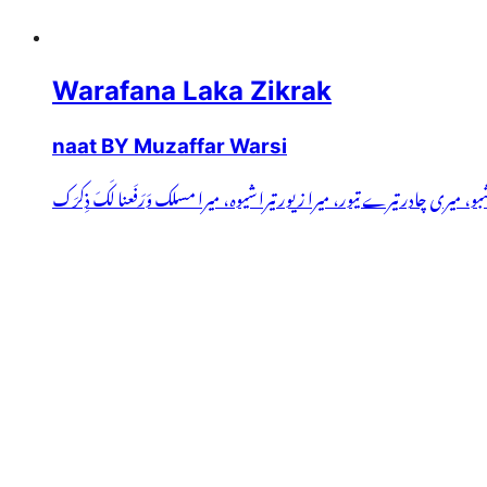
Warafana Laka Zikrak
naat BY Muzaffar Warsi
و، میری چادر تیرے تیور، میرا زیور تیرا شیوہ، میرا مسلک وَرَفَعنا لَکَ ذِکرَک