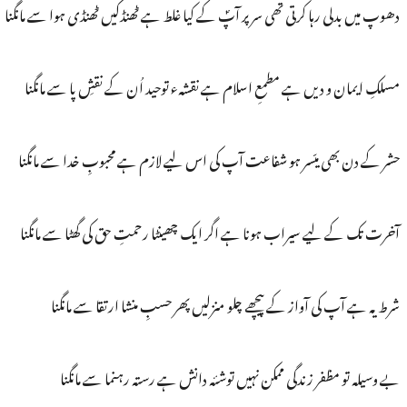
دھوپ میں بدلی رہا کرتی تھی سر پر آپؐ کے کیا غلط ہے ٹھنڈکیں ٹھنڈی ہوا سے مانگنا
مسلکِ ایمان و دیں ہے مطمعِ اسلام ہے نقشہء توحید اُن کے نقشِ پا سے مانگنا
حشر کے دن بھی میّسر ہو شفاعت آپ کی اس لیے لازم ہے محبوبِ خدا سے مانگنا
آخرت تک کے لیے سیراب ہونا ہے اگر ایک چھینٹا رحمتِ حق کی گھٹا سے مانگنا
شرط یہ ہے آپ کی آواز کے پیچھے چلو منزلیں پھر حسبِ منشا ارتقا سے مانگنا
بے وسیلہ تو مظفر زندگی ممکن نہیں توشئہ دانش ہے رستہ رہنما سے مانگنا