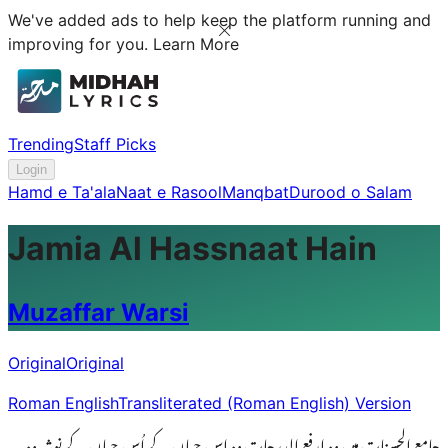
We've added ads to help keep the platform running and
improving for you.
Learn More
Trending
Staff Picks
Login
Hamd e Ta'ala
Naat e Rasool
Manqbat
Durood o Salam
Jamia Al Hassnaat Hain
Muzaffar Warsi
Original
Original
Roman English
Transliterated (Roman English) Version
جامع الحسنات ہیں وہ ارفع الدرجات وہ اس جہاں کے اُس جہاں کے نوشہ وہ