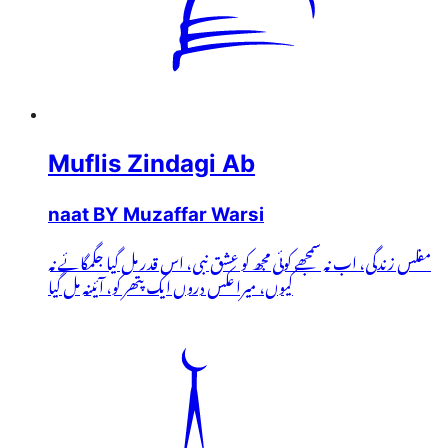
Muflis Zindagi Ab
naat BY Muzaffar Warsi
مفلس زندگی، اب نہ سمجھے کوئی مجھ کو عشق نبی، اس قدر مل گیا جگمگائے نہ
کیوں، میرا عکس دروں ایک پتھر کو، آئینہ مل گیا