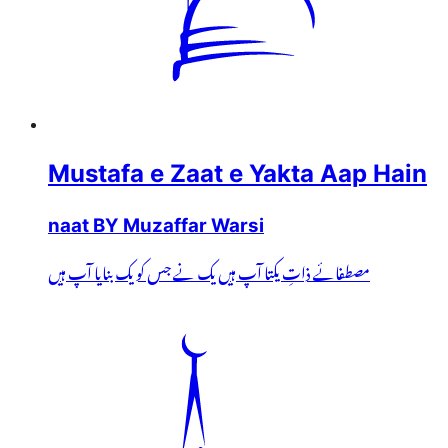
Mustafa e Zaat e Yakta Aap Hain
naat BY Muzaffar Warsi
مصطفائے ذاتِ یکتا آپ ہیں یک نے جس کو یک بنایا آپ ہیں