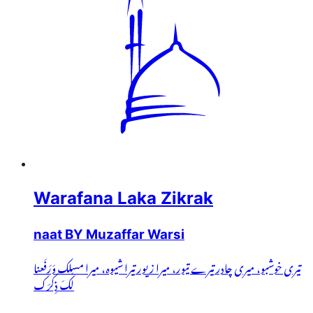
Warafana Laka Zikrak
naat BY Muzaffar Warsi
تیری خوشبو، میری چادر تیرے تیور، میرا زیور تیرا شیوہ، میرا مسلک وَرَفَعنا
لَکَ ذِکرَک