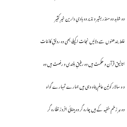
وہ شاہد وہ منذر بشیر و نذیر وہ ہادیِ دارین خیرِ کثیر
غلط بندھنوں سے دلائیں نجات اکیلے بھی وہ رونقِ کائنات
اتالیق قرآن و حکمت ہیں وہ رفیقِ بلندی و رفعت ہیں وہ
و ہ سالار کونین عالم پناہ وہی ہیں ہمارے تمہارے گواہ
وہ ہر زخم خفیہ کے ہیں چارہ گر وہ بینائی افروز نظّارہ گر