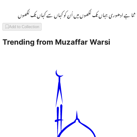
ثنا ہے ادھوری جہاں تک لکھوں میں اُن کو کہاں سے کہاں تک لکھوں
Add to Collection
Trending from
Muzaffar Warsi