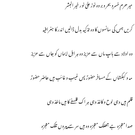
میر حرم خسروِ بحر و بر وہ نورٌ علیٰ نور خیر البشر
کریں جس کی سانسوں کا وہ تذکیہ بدل ڈالیں اندر کا جغرافیہ
وہ اولاد سے باپ ماں سے عزیز وہ ہر اہل ایماں کو جاں سے عزیز
مہ و کہکشاں کے مسافر حضورؐ پس غیب و غائب ہیں حاضر حضورؐ
قلم ہیں وہی لوح و کاغذ وہی ہر اک فلسفے کا ہیں ماخذ وہی
صدا معجزہ ہے جھلک معجزہ وہ ہیں سر سے پیروں تلک معجزہ