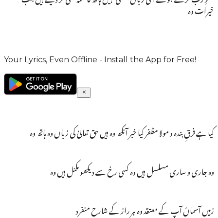
خیرات وہ
Your Lyrics, Even Offline - Install the App for Free!
کیا ہے فرقِ بندہ و مولا مظفر کیا خبر آنکھ وہ ہیں حق تعالیٰ کی زباں وہ ہاتھ وہ
وہ جاری و ساری مسلسل ہیں وہ کسی رخ سے دیکھو مکمّل ہیں وہ
زمیں آسماںٗ آپ کے معتقد وہ ہر راز کے شارحِ منفرد