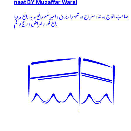
naat BY Muzaffar Warsi
صاحبّ التّاج وہ شاہ معراج وہ شہسوار بُراق و امیر عَلَم دافع ہر بلا دافعِ ہر وبا
دافع قحط و امراض و رنج و الم