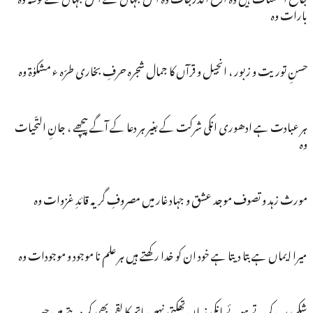
بارات وہ
حسنِ توریت و زبور ، انجیل و قرآں کا جمال شجرہ حرفِ بخاری طرّہ ء مشکوٰۃ وہ
ہر عبادت ہے ادھوری انکی شرکت کے بغیر ہر دعا کے آگے پیچھے ، جانِ التّحیات
وہ
مورث زہد و تصوف موجد عشق و جہاد غار میں مصروفِ گریہ قائدِ غزوات وہ
میرا ایماں ہے بتا دیتا ہے خود ان کو خدا رکھتے ہیں ہر علم نا موجود و موجودات وہ
شکرِ رب کرتے ہوئے انکی زباں تھکتی نہیں ہاتھ کا لقمہ بھی کر دیتے ہیں جب