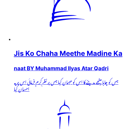
Jis Ko Chaha Meethe Madine Ka
naat BY Muhammad Ilyas Atar Qadri
جس کو چاہا میٹھے مدینے کا اس کو مہمان کیا جس پر نظرِکرم فرمائی اس پر یہ
احسان کیا