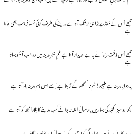
مجھے اُس کے مُقدَّر پر بڑا ہی رَشک آتا ہے مدینے کی طرف کوئی مُسافِر جب بھی جاتا
ہے
مجھے اُس وَقْت دیوانے پہ بے حد پیار آتا ہے غمِ ہجرِ مدینہ میں وہ جب آنسُو بہاتا
ہے
یہ بیمارِ مدینہ ہے طبیبو! تم نہ سمجھو گے تڑپتا ہے اِسے جِس دَم مدینہ یاد آتا ہے
دکھا دو سبز گنبد کی بہاریں یارسولَ اللہ نہ جانے کب مدینے کا بُلاوا مجھ کو آتا ہے
مدد سرکار فرماتے ہیں دیوانہ اگر کوئی تڑپ کر یارسولَ اللہ کا نعرہ لگاتا ہے