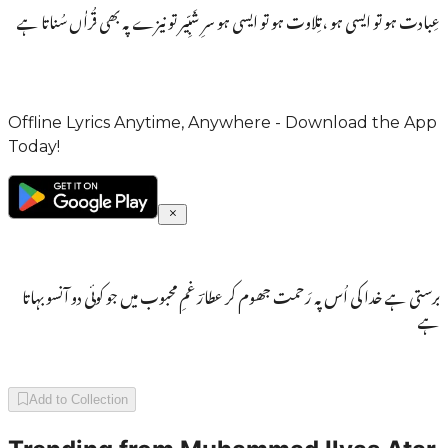
عِبادت ہو تو ایسی ہو ،تِلاوت ہو تو ایسی ہو سرِ شَبِّیر تو نیزے پہ بھی قُراٰں سُناتا ہے
Offline Lyrics Anytime, Anywhere - Download the App
Today!
برستی ہے خدا کی اُس پہ رَحمت جھوم کر عطارؔ غمِ محبوب میں جو کوئی دو آنسو بہاتا
ہے
Add to Collection