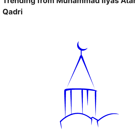
Trending from
Muhammad Ilyas Atar
Qadri