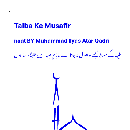
Taiba Ke Musafir
naat BY Muhammad Ilyas Atar Qadri
طیبہ کے مسافِر مجھے تو بھول نہ جانا اے عازِمِ طیبہ! میں طلبگارِ دعا ہوں