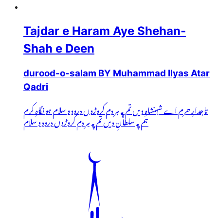
Tajdar e Haram Aye Shehan-
Shah e Deen
durood-o-salam BY Muhammad Ilyas Atar
Qadri
تاجدارِ حرم اے شہنشاہِ دیں تم پہ ہر دم کروڑوں درود و سلام ہو نگاہِ کرم
ہم پہ سلطانِ دیں تم پہ ہر دم کروڑوں درود و سلام