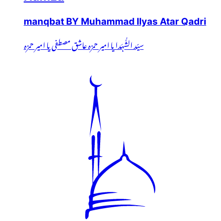
manqbat BY Muhammad Ilyas Atar Qadri
سیّد الشُّہَدا یا امیر حمزہ عاشق مصطفی یا امیر حمزہ