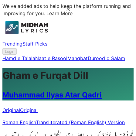
We've added ads to help keep the platform running and
improving for you.
Learn More
Trending
Staff Picks
Login
Hamd e Ta'ala
Naat e Rasool
Manqbat
Durood o Salam
Gham e Furqat Dill
Muhammad Ilyas Atar Qadri
Original
Original
Roman English
Transliterated (Roman English) Version
غمِ فُرقت دِلِ عُشّاق کو بے حد رُلاتا ہے تڑپ اُٹھتے ہیں جب اُن کو مدینہ یاد آتا ہے