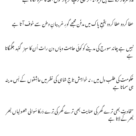
عطا کردو عطا کردو بقیعِ پاک میں مدفَن مجھے گورِ غریبانِ وطن سے خوف آتا ہے
نہیں ہے چاند سورج کی مدینے کو کوئی حاجت وہاں دن رات اُن کا سبز گنبد جگمگاتا
ہے
حُکومت کی طلب دل میں ، نہ خواہِش تاجِ شاہی کی نظر میں عاشِقوں کے بَس مدینہ
ہی سماتا ہے
سخاوت بھی ترے گھر کی عنایت بھی ترے گھر کی تِرے دَرکا سُوالی جھولیاں بَھر
بَھر کے لاتا ہے