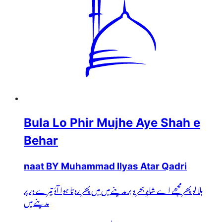
Bula Lo Phir Mujhe Aye Shah e
Behar
naat BY Muhammad Ilyas Atar Qadri
بلا لو پھر مجھے اے شاہِ بحر و بر مدینے میں میں پھر روتا ہوا آؤ تیرے در پر
مدینے میں