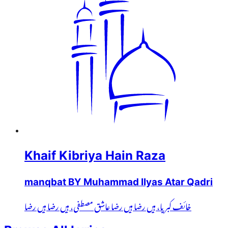
Khaif Kibriya Hain Raza
manqbat BY Muhammad Ilyas Atar Qadri
خائف کبریا، ہیں رضا ہیں رضا عاشق مصطفی، ہیں رضا ہیں رضا