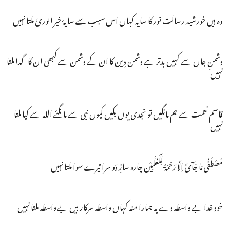
وہ ہیں خورشید رسالت نور کا سایہ کہاں اس سبب سے سایۂ خیر الوریٰ ملتا نہیں
دشمنِ جاں سے کہیں بدتر ہے دشمن دِین کا ان کے دشمن سے کبھی ان کا گدا ملتا
نہیں
قاسم نعمت سے ہم مانگیں تو نجدی یوں بکیں کیوں نبی سے مانگئے اللہ سے کیا ملتا
نہیں
مُصْطَفٰی مَا جَآئَ اِلَّا رَحْمَۃً لِّلْعٰلَمِیْن چارہ سازِ دَو سرا تیرے سوا ملتا نہیں
خود خدا بے واسطہ دے یہ ہمارا منہ کہاں واسطہ سرکار ہیں بے واسطہ ملتا نہیں