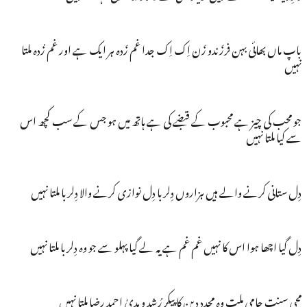
باپ ماں بھائی بہن فرزَندو زَن اِک اِک جدا غم زَدہ ہر ایک ہے اور غم زُدہ ملتا
نہیں
جو محب کی چیز ہے محبوب کے قبضے کی ہے ہاتھ میں ہو جس کے سب کچھ اس
سے کیا ملتا نہیں
دِل ستانی کرنے والے ہیں ہزاروں دِلربا دِل نوازی کرنے والا دِلربا ملتا نہیں
دِل گیا اچھا ہوا اس کا نہیں غم غم ہے یہ لے گیا پہلو سے جو وہ دِلربا ملتا نہیں
محی سنت حامی ملت وہ مجدد دِین کا پیکر رُشد و ہدیٰ احمد رضا ملتا نہیں