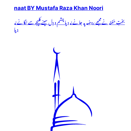
naat BY Mustafa Raza Khan Noori
بختِ خفتہ نے مجھے روضہ پہ جانے نہ دیا چشم و دِل سینے کلیجے سے لگانے نہ
دیا