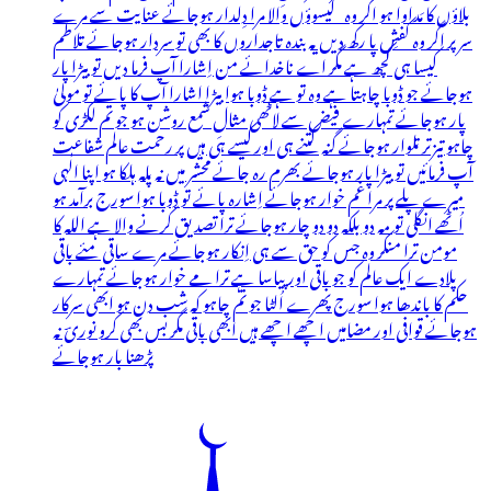
بلاؤں کا مَداوا ہو اگر وہ گیسوؤں والا مرا دِلدار ہوجائے عنایت سے مرے
سر پر اگر وہ کفشِ پا رکھ دیں یہ بندہ تاجداروں کا بھی تو سردار ہوجائے تلاطم
کیسا ہی کچھ ہے مگر اے ناخدائے من اِشارا آپ فرما دیں تو بیڑا پار
ہوجائے جو ڈوبا چاہتا ہے وہ تو ہے ڈوبا ہوا بیڑا اشارا آپ کا پائے تو مولیٰ
پار ہوجائے تمہارے فیض سے لاٹھی مثالِ شمع روشن ہو جو تم لکڑی کو
چاہو تیزتر تلوار ہوجائے گنہ کتنے ہی اور کیسے ہی ہیں پر رحمت عالم شفاعت
آپ فرمائیں تو بیڑا پار ہوجائے بھرم رہ جائے محشر میں نہ پلہ ہلکا ہو اپنا الٰہی
میرے پلے پر مرا غم خوار ہوجائے اِشارہ پائے تو ڈوبا ہوا سورج برآمد ہو
اُٹھے انگلی تو مہ دو بلکہ دو دو چار ہوجائے ترا تصدیق کرنے والا ہے اللہ کا
مومن ترا منکر وہ جس کو حق سے ہی اِنکار ہوجائے مرے ساقی مئے باقی
پلادے ایک عالم کو جو باقی اور پیاسا ہے ترا مے خوار ہوجائے تمہارے
حکم کا باندھا ہوا سورج پھرے اُلٹا جو تم چاہو کہ شب دن ہو ابھی سرکار
ہوجائے قوافی اور مضامیں اچھے اچھے ہیں ابھی باقی مگر بس بھی کرو نوریؔ نہ
پڑھنا بار ہوجائے