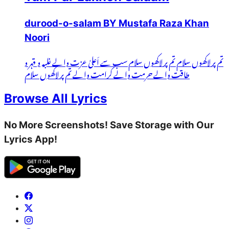
durood-o-salam BY Mustafa Raza Khan
Noori
تم پر لاکھوں سلام تم پر لاکھوں سلام سب سے اَعلیٰ عزت والے غلبہ و قہر و
طاقت والے حرمت والے کرامت والے تم پر لاکھوں سلام
Browse All Lyrics
No More Screenshots! Save Storage with Our
Lyrics App!