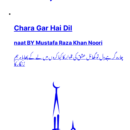
Chara Gar Hai Dil
naat BY Mustafa Raza Khan Noori
چارہ گر ہے دِل تو گھائل عشق کی تلوار کا کیا کروں میں لے کے پھاہا مرہمِ
زَنگار کا