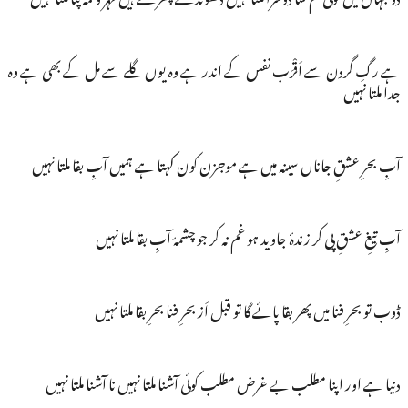
ہے رگِ گردن سے اَقْرَب نفس کے اندر ہے وہ یوں گلے سے مل کے بھی ہے وہ
جدا ملتا نہیں
آبِ بحرِ عشقِ جاناں سینہ میں ہے موجزن کون کہتا ہے ہمیں آبِ بقا ملتا نہیں
آبِ تیغِ عشقِ پی کر زندۂ جاوید ہو غم نہ کر جو چشمۂ آبِ بقا ملتا نہیں
ڈوب تو بحرِ فنا میں پھر بقا پائے گا تو قبل اَز بحرِ فنا بحرِ بقا ملتا نہیں
دنیا ہے اور اپنا مطلب بے غرض مطلب کوئی آشنا ملتا نہیں نا آشنا ملتا نہیں