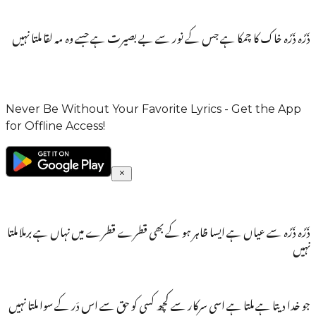
ذَرَّہ ذَرَّہ خاک کا چمکا ہے جس کے نور سے بے بصیرت ہے جسے وہ مہ لقا ملتا نہیں
Never Be Without Your Favorite Lyrics - Get the App
for Offline Access!
ذَرَّہ ذَرَّہ سے عیاں ہے ایسا ظاہر ہو کے بھی قطرے قطرے میں نہاں ہے برملا ملتا
نہیں
جو خدا دیتا ہے ملتا ہے اسی سرکار سے کچھ کسی کو حق سے اس دَر کے سوا ملتا نہیں