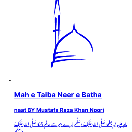
Mah e Taiba Neer e Batha
naat BY Mustafa Raza Khan Noori
مَاہِ طیبہ نَیّرِ بطحا صَلَّی اللہُ عَلَیْکَ وَسَلَّم تیرے دَم سے عالم چمکا صَلَّی اللہُ عَلَیْکَ
وَسَلَّم