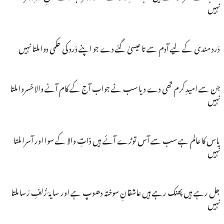
نہیں
دَرد مندی کے لیے آدم سے تا عیسیٰ گئے دے جو اپنے دَرد کی حکمی دوا ملتا نہیں
جن سے امیدِ کرم تھی دے دیا سب نے جواب آج کے کام آنے والا خسروا ملتا
نہیں
یاس کا عالم ہے سب سے آس توڑے آئے ہیں ذاتِ والا کے سوا اور آسرا ملتا
نہیں
جل رہے ہیں پھنک رہے ہیں عاشقانِ سوختہ دھوپ ہے اور سایۂ زُلفِ رَسا ملتا
نہیں