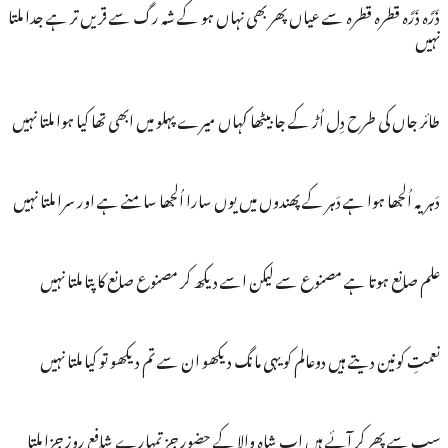
ذَرَّہ ذَرَّہ قطرہ قطرہ سے عیاں پھر بھی نہاں ہو کے شہ رگ سے قریں تر ہے جدا ملتا
نہیں
طائر جاں کی طرح دِل اُڑ کے جا بیٹھا کہاں میرے پہلو میں ابھی تھا کیا ہوا ملتا نہیں
دَہریہ اُلجھا ہوا ہے دَہر کے پھندوں میں یوں سارا اُلجھا سامنے ہے اور سرا ملتا نہیں
علم صانع ہوتا ہے مصنوع سے لیکن اسے دیکھ کر مصنوع صانع کا پتا ملتا نہیں
نعمتِ کونین دیتے ہیں دوعالم کو یہی مانگ دیکھو ان سے تم دیکھو تو کیا ملتا نہیں
سب سے پھر کر آئے ہیں اب شاہِ والا کے حضور جز تمہارے شافعِ روزِ جزا ملتا