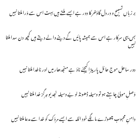
بر زباں تسبیح و در دل گاؤخر کا دور ہے ایسے ملتے ہیں بہت اس سے وَرا ملتا نہیں
بس یہی سرکار ہے اس سے ہمیشہ پائیں گے دینے والے دیتے ہیں کچھ دن سدا ملتا
نہیں
دور ساحل موج حائل پار بیڑا کیجئے ناؤ ہے منجدھار میں اور ناخدا ملتا نہیں
وَصلِ مولیٰ چاہتے ہو تو وسیلہ ڈھونڈ لو بے وسیلہ نجدیو ہرگز خدا ملتا نہیں
دامنِ محبوب چھوڑے مانگے خود اللہ سے ایسے مردَک کو خدا سے مدعا ملتا نہیں