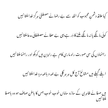
کیا علاقہ دشمنِ محبوب کو اللہ سے بے رضائے مصطفیٰ ہرگز خدا ملتا نہیں
کوئی مانگے یا نہ مانگے ملنے کا دَر ہے یہی بے عطائے مصطفائی مدعا ملتا نہیں
رہنماؤں کی سی صورت راہ ماری کام ہے راہزن ہیں کوبکو اور رہنما ملتا نہیں
اہلے گہلے ہیں مشائخ آج کل ہر ہر گلی بے ہمہ و باہمہ مردِ خدا ملتا نہیں
ہیں صفائے ظاہری کے سازو ساماں خوب خوب جس کا باطن صاف ہو وہ باصفا
ملتا نہیں