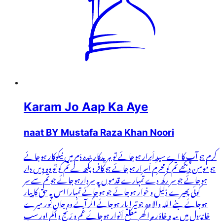
Karam Jo Aap Ka Aye
naat BY Mustafa Raza Khan Noori
کرم جو آپ کا اے سیدِ اَبرار ہوجائے تو ہر بدکار بندہ دَم میں نیکوکار ہوجائے
جو مومن دیکھے تم کو محرم اَسرار ہوجائے جو کافر دیکھ لے تم کو تو وہ دِیں دار
ہوجائے جو سر رکھ دے تمہارے قدموں پہ سردارہوجائے جو تم سے سر
کوئی پھیرے ذلیل و خوار ہوجائے جو ہوجائے تمہارا اس پہ حق کا پیار
ہوجائے بنے اللہ والا وہ جو تیرا یار ہوجائے اگر آئے وہ جانِ نور میرے
خانۂ دل میں مہ و خاوَر مرا گھر مَطلَعِ اَنوار ہوجائے غم و رَنج و اَلم اور سب