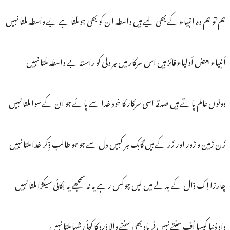
ہم تو ہم وہ انبیاء کے بھی لیے ہیں واسطہ ان کو بھی جو ملتا ہے بے واسطہ ملتا نہیں
اَنبیاء بعض اَولیاء فائز ہیں اس سرکار میں ہر ولی کو راستہ بے واسطہ ملتا نہیں
دونوں عالم پاتے ہیں صدقہ اسی سرکار کا خود خدا سے پائے جو ان کے سوا ملتا نہیں
زَن زَمین و زَور اور زَر کے ہیں گاہک ہر کہیں دل سے جو ہو طالب ذِکر خدا ملتا نہیں
چارزا اِک ذال کے بدلے میں لیں چوکس رہے یہ نہ سمجھے یہ اِکائی سیکڑا ملتا نہیں
دادِ دُنیا کیسا اُف سنتے نہیں فریاد بھی سننے والا دَرد کا کوئی شہا ملتا نہیں