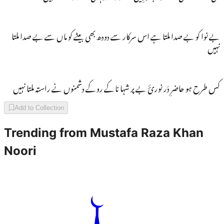
بے نوا کو بے صدا ملتا ہے اس سرکار سے دودھ بھی بیٹے کو ماں سے بے صدا ملتا
نہیں
کس طرح ہو حاضرِ دَر نوریؔٔ بے پر شہا ناکے روکے دشمنوں نے راستہ ملتا نہیں
Add to Collection
Trending from
Mustafa Raza Khan
Noori