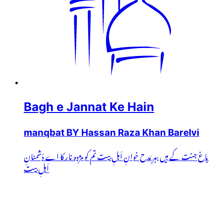
Bagh e Jannat Ke Hain
manqbat BY Hassan Raza Khan Barelvi
باغ جنت کے ہیں بہرِ مَدح خوانِ اَہلِ بیت تم کو مژدہ نار کا اے دُشمنانِ
اَہلِ بیت