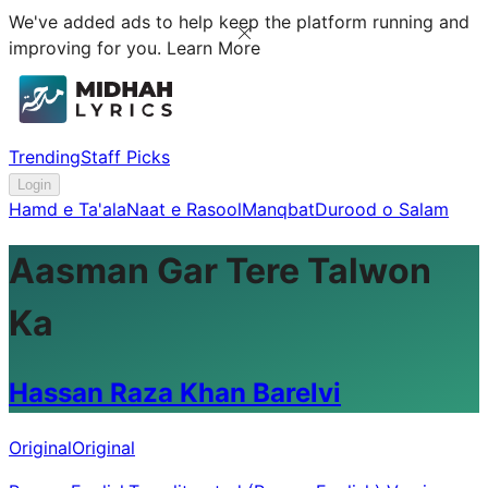
We've added ads to help keep the platform running and
improving for you.
Learn More
Trending
Staff Picks
Login
Hamd e Ta'ala
Naat e Rasool
Manqbat
Durood o Salam
Aasman Gar Tere Talwon
Ka
Hassan Raza Khan Barelvi
Original
Original