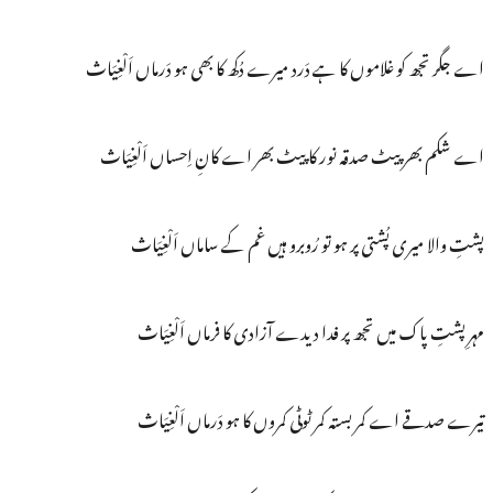
اے جگر تجھ کو غلاموں کا ہے دَرد میرے دُکھ کا بھی ہو دَرماں اَلْغِیَاث
اے شکم بھر پیٹ صدقہ نور کا پیٹ بھر اے کانِ اِحساں اَلْغِیَاث
پشتِ والا میری پُشتی پر ہو تو رُوبرو ہیں غم کے ساماں اَلْغِیَاث
مہرِ پشتِ پاک میں تجھ پر فدا دیدے آزادی کا فرماں اَلْغِیَاث
تیرے صدقے اے کمر بستہ کمر ٹوٹی کمروں کا ہو دَرماں اَلْغِیَاث