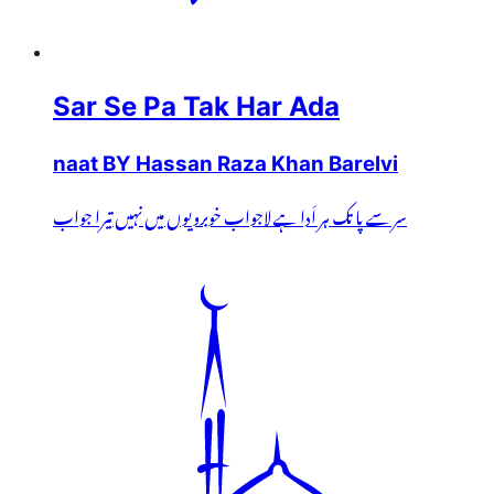
Sar Se Pa Tak Har Ada
naat BY Hassan Raza Khan Barelvi
سر سے پا تک ہر اَدا ہے لاجواب خوبرویوں میں نہیں تیرا جواب