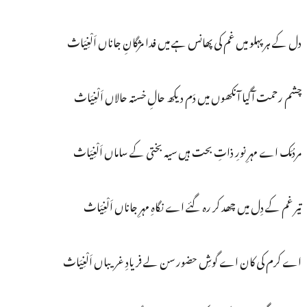
دل کے ہر پہلو میں غم کی پھانس ہے میں فدا مژگانِ جاناں اَلْغِیَاث
چشم رحمت آگیا آنکھوں میں دَم دیکھ حالِ خستہ حالاں اَلْغِیَاث
مردُمَک اے مہرِ نورِ ذاتِ بحت ہیں سیہ بختی کے ساماں اَلْغِیَاث
تیر غم کے دِل میں چھد کر رہ گئے اے نگاہِ مہرِ جاناں اَلْغِیَاث
اے کرم کی کان اے گوشِ حضور سن لے فریادِ غریباں اَلْغِیَاث