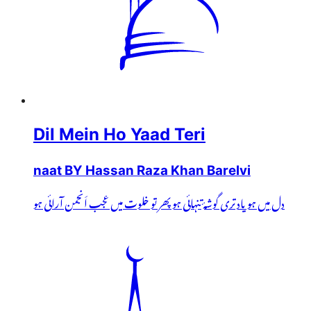
Dil Mein Ho Yaad Teri
naat BY Hassan Raza Khan Barelvi
دل میں ہو یاد تری گوشۂ تنہائی ہو پھر تو خلوت میں عجب اَنجمن آرائی ہو