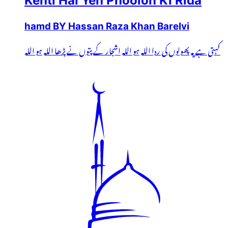
Kehti Hai Yeh Phoolon Ki Rida
hamd BY Hassan Raza Khan Barelvi
کہتی ہے یہ پھولوں کی ردا اللہ ہو اللہ اشجار کے پتوں نے پڑھا اللہ ہو اللہ