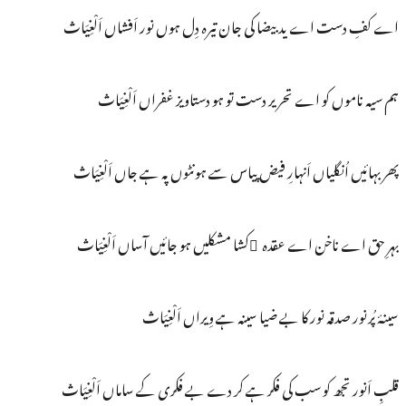
اے کفِ دست اے ید بیضا کی جان تیرہ دِل ہوں نور اَفشاں اَلْغِیَاث
ہم سیہ ناموں کو اے تحریر دست تو ہو دستاویز غفراں اَلْغِیَاث
پھر بہائیں اُنگلیاں اَنہارِ فیض پیاس سے ہونٹوں پہ ہے جاں اَلْغِیَاث
بہرِ حق اے ناخن اے عقدہ ُکشا مشکلیں ہو جائیں آساں اَلْغِیَاث
سینۂ پُرنور صدقہ نور کا بے ضیا سینہ ہے وِیراں اَلْغِیَاث
قلبِ اَنور تجھ کو سب کی فکر ہے کر دے بے فکری کے ساماں اَلْغِیَاث