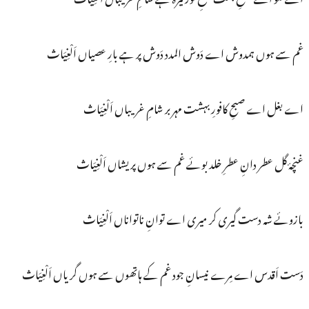
غم سے ہوں ہمدوش اے دَوش المدد دَوش پر ہے بارِ عصیاں اَلْغِیَاث
اے بغل اے صبحِ کافورِ بہشت مہر بر شامِ غریباں اَلْغِیَاث
غنچۂ گل عطر دانِ عطرِ خلد بوئے غم سے ہوں پریشاں اَلْغِیَاث
بازوئے شہ دست گیری کر میری اے توانِ ناتواناں اَلْغِیَاث
دَست اَقدس اے مِرے نیسانِ جود غم کے ہاتھوں سے ہوں گریاں اَلْغِیَاث