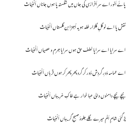
پائے اَنور اے سر اَفرازی کی جاں میں شکستہ پا ہوں جاناں اَلْغِیَاث
نقش پا اے نو گلِ گلزار خلد ہو یہ اُجڑا بن گلستاں اَلْغِیَاث
اے سراپا اے سراپا لطف حق ہوں سراپا جرم و عصیاں اَلْغِیَاث
اے عمامہ دَورِ گردِش دُور کر گرد پھر پھر کر ہوں قرباں اَلْغِیَاث
نیچے نیچے دامنوں والی عبا خوار ہے خاکِ غریباں اَلْغِیَاث
پڑ گئی شامِ اَلم میرے گلے جلوۂ صبحِ گریباں اَلْغِیَاث