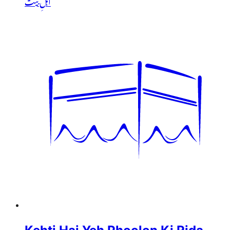
اَہلِ بیت