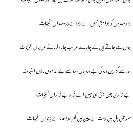
دَرد مندوں کو دَوا ملتی نہیں اے دَوائے دَردمنداں اَلْغِیَاث
جاں سے جاتے ہیں بے چارے غریب چارہ فرمائے غریباں اَلْغِیَاث
حد سے گزریں دَرد کی بے دَردیاں دَرد سے بے حد ہوں نالاں اَلْغِیَاث
بے قراری چین لیتی ہی نہیں اے قرارِ بے قراراں اَلْغِیَاث
حسرتیں دِل میں بہت بے چین ہیں گھر ہوا جاتا ہے زِنداں اَلْغِیَاث