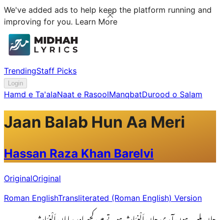
We've added ads to help keep the platform running and
improving for you.
Learn More
Trending
Staff Picks
Login
Hamd e Ta'ala
Naat e Rasool
Manqbat
Durood o Salam
Jaan Balab Hun Aa Meri
Hassan Raza Khan Barelvi
Original
Original
Roman English
Transliterated (Roman English) Version
جاں بلب ہوں آ مری جاں اَلْغِیَاث ہوتے ہیں کچھ اور ساماں اَلْغِیَاث