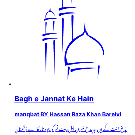
Bagh e Jannat Ke Hain
manqbat BY Hassan Raza Khan Barelvi
باغ جنت کے ہیں بہرِ مَدح خوانِ اَہلِ بیت تم کو مژدہ نار کا اے دُشمنانِ