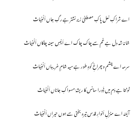
اے شراکِ نعل پاکِ مصطفیٰ زیر نشتر ہے رگِ جاں اَلْغِیَاث
شانۂ شہ دل ہے غم سے چاک چاک اے اَنیسِ سینہ چاکاں اَلْغِیَاث
سرمہ اے چشم و چراغِ کوہِ طور ہے سیہ شامِ غریباں اَلْغِیَاث
ٹوٹتا ہے دَم میں ڈَورا سانس کا ریشۂ مسواکِ جاناں اَلْغِیَاث
آئینہ اے منزلِ اَنوارِ قدس تیرہ بختی سے ہوں حیراں اَلْغِیَاث