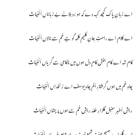
اے زبانِ پاک کچھ کہہ دے کہ ہو رَد بلائے بے زباناں اَلْغِیَاث
اے کلام اے راحتِ جانِ کلیم کلمہ گو ہے غم سے نالاں اَلْغِیَاث
کام شہ اے کام بخش کامِ دل ہوں میں ناکامی سے گریاں اَلْغِیَاث
چاہِ غم میں ہوں گرفتارِ اَلم چاہِ یوسف اے زنخداں اَلْغِیَاث
ریشِ اَطہر سنبل گلزارِ خلد ریشِ غم سے ہوں پریشاں اَلْغِیَاث
اے گلو اے صبحِ جنت شمعِ نور تیرہ ہے شامِ غریباں اَلْغِیَاث