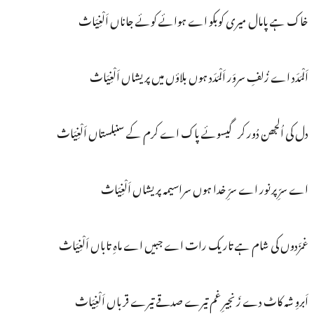
خاک ہے پامال میری کوبکو اے ہوائے کوئے جاناں اَلْغِیَاث
اَلْمَدَد اے زُلفِ سروَر اَلْمَدَد ہوں بلاؤں میں پریشاں اَلْغِیَاث
دل کی اُلجھن دُور کر گیسوئے پاک اے کرم کے سنبلستاں اَلْغِیَاث
اے سرِّ پرنور اے سرِّ خدا ہوں سراسیمہ پریشاں اَلْغِیَاث
غمزَدوں کی شام ہے تاریک رات اے جبیں اے ماہِ تاباں اَلْغِیَاث
اَبروِ شہ کاٹ دے زَنجیرِ غم تیرے صدقے تیرے قرباں اَلْغِیَاث