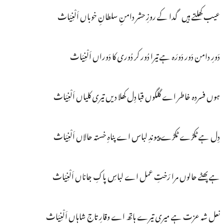
عیب کھلتے ہیں گدا کے روزِ حشر دامنِ سلطانِ خوباں اَلْغِیَاث
دَورِ دامن دَور دَورَہ ہے تیرا دُور کر دُوری کا دَوراں اَلْغِیَاث
ہوں فسردہ خاطر اے گلگوں قبا دِل کھلا دیں تیری کلیاں اَلْغِیَاث
دِل ہے ٹکڑے ٹکڑے پیوندِ لباس اے پناہِ خستہ حالاں اَلْغِیَاث
ہے پھٹے حالوں مرا رَختِ عمل اے لباسِ پاکِ جاناں اَلْغِیَاث
نعلِ شہ عزت ہے میری تیرے ہاتھ اے وقارِ تاجِ شاہاں اَلْغِیَاث