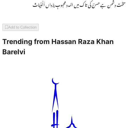
سخت دشمن ہے حسنؔ کی تاک میں المدد محبوبِ یزداں اَلْغِیَاث
Add to Collection
Trending from
Hassan Raza Khan
Barelvi