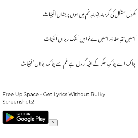
کھول مشکل کی گرہ بند قبا بندِ غم میں ہوں پریشاں اَلْغِیَاث
آستیں نقدِ عطا دَر آستیں بے نوا ہیں اَشک ریزاں اَلْغِیَاث
چاک اے چاکِ جگر کے بخیہ گر دل ہے غم سے چاک جاناں اَلْغِیَاث
Free Up Space - Get Lyrics Without Bulky
Screenshots!