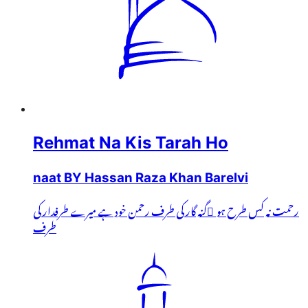
Rehmat Na Kis Tarah Ho
naat BY Hassan Raza Khan Barelvi
رحمت نہ کس طرح ہو ُگنہ گار کی طرف رحمن خود ہے میرے طرفدار کی
طرف