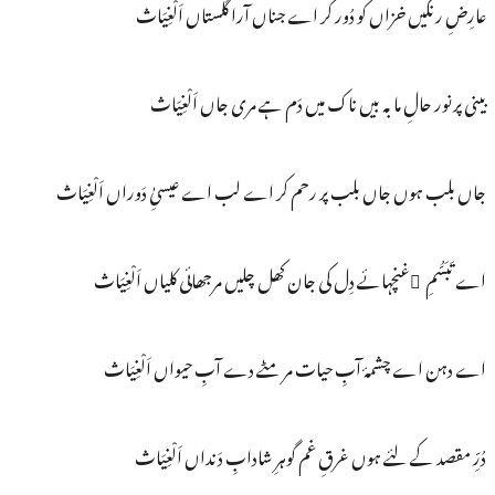
عارِضِ رنگیں خزاں کو دُور کر اے جناں آرا گلستاں اَلْغِیَاث
بینی پرنور حالِ ما بہ بیں ناک میں دَم ہے مری جاں اَلْغِیَاث
جاں بلب ہوں جاں بلب پر رحم کر اے لب اے عیسیِٰ دَوراں اَلْغِیَاث
اے تَبَسُّمِ ُغنچہائے دِل کی جان کھل چلیں مرجھائی کلیاں اَلْغِیَاث
اے دہن اے چشمۂ آبِ حیات مر مٹے دے آبِ حیواں اَلْغِیَاث
دُرِّ مقصد کے لئے ہوں غرقِ غم گوہرِ شادابِ دَنداں اَلْغِیَاث