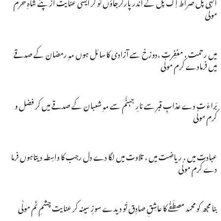
الٰہی پُلْ صراط اِک پَل کے اندر پارکرجاؤں تو کر ایسی عنایت از پئے شاہِ حرم
مولٰی
میں رحمت ، مغفِرت ،دوزخ سے آزادی کاسائل ہوں مہِ رمضان کے صدقے
میں فرمادے کرم مولٰی
بَراءَ ت دے عذابِ قبر سے نارِ جہنَّم سے مہِ شعبان کے صدقے میں کر فضل و
کرم مولٰی
عبادت میں ، ریاضت میں ، تلاوت میں لگا دے دل رجب کا واسِطہ دیتاہوں فرما
دے کرم مولٰی
بنا مجھ کو محمد مصطَفٰے کا عاشِقِ صادِق تُو دیدے سوزِ سینہ کر عنایت چشمِ نَم مولٰی