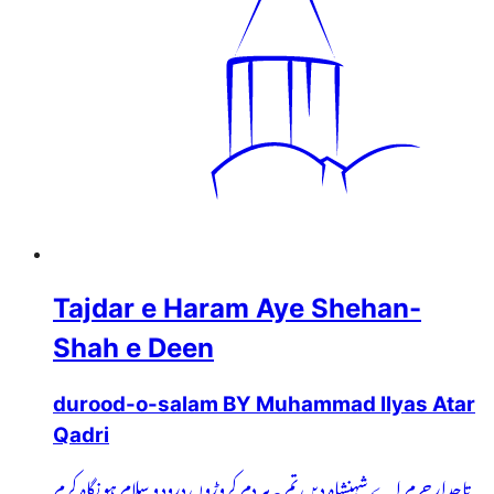
Tajdar e Haram Aye Shehan-
Shah e Deen
durood-o-salam BY Muhammad Ilyas Atar
Qadri
تاجدارِ حرم اے شہنشاہِ دیں تم پہ ہر دم کروڑوں درود و سلام ہو نگاہِ کرم