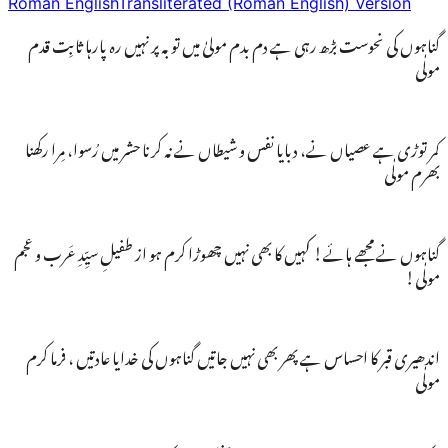
Roman English
Transliterated (Roman English) Version
گناہوں کی نحوست بڑھ رہی ہے دم بدم مولیٰ میں توبہ پر نہیں رہ پارہا ثابِت قدم
مولٰی
کمر توڑی ہے عصیاں نے، دبایا نفس و شیطاں نے نہ کرنا حشر میں رُسوا، مِرا رکھنا
بھرم مولٰی
گناہوں نے مجھے ہائے! کہیں کا بھی نہیں چھوڑا کرم ہو از طفیلِ سیِّدِ عَرب و عجم
مولٰی!
اندھیری قبر کا احساس ہے پھر بھی نہیں جاتیں گناہوں کی خدایا عادتیں ، فرما کرم
مولٰی