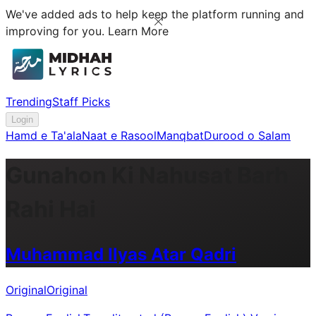
We've added ads to help keep the platform running and
improving for you.
Learn More
Trending
Staff Picks
Login
Hamd e Ta'ala
Naat e Rasool
Manqbat
Durood o Salam
Gunahon Ki Nahusat Barh
Rahi Hai
Muhammad Ilyas Atar Qadri
Original
Original