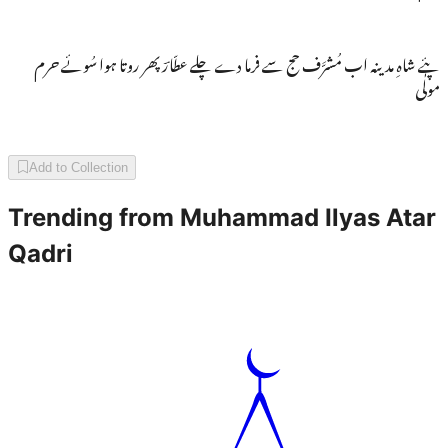
پئے شاہِ مدینہ اب مُشرَّف حج سے فرما دے چلے عطّارؔ پھر روتا ہوا سُوئے حرم
مولٰی
Add to Collection
Trending from
Muhammad Ilyas Atar
Qadri