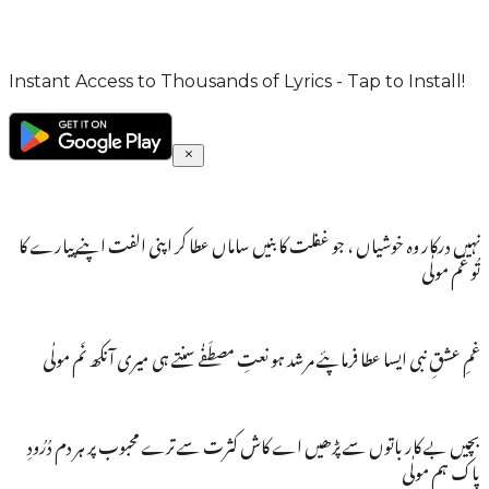
Instant Access to Thousands of Lyrics - Tap to Install!
نہیں درکار وہ خوشیاں ، جو غفلت کا بنیں ساماں عطا کر اپنی الفت اپنے پیارے کا
تُو غم مولٰی
غمِ عشقِ نبی ایسا عطا فرماپئے مرشد ہو نعتِ مصطَفٰے سنتے ہی میری آنکھ نَم مولٰی
بچیں بے کار باتوں سے پڑھیں اے کاش کثرت سے ترے محبوب پر ہر دم دُرُودِ
پاک ہم مولٰی