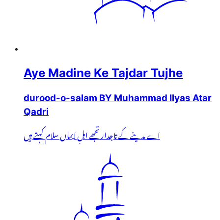
Aye Madine Ke Tajdar Tujhe
durood-o-salam BY Muhammad Ilyas Atar
Qadri
اے مدینے کے تاجدار تجھے اہلِ ایماں سلام کہتے ہیں