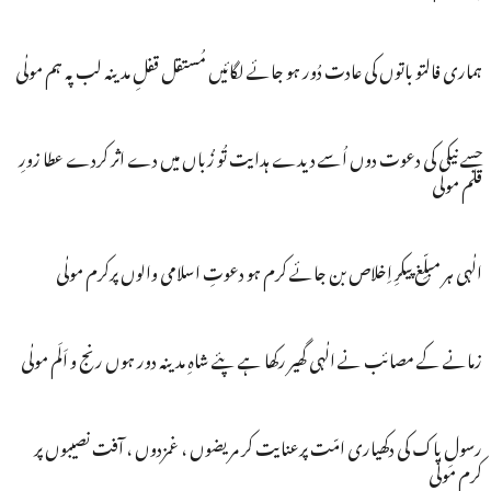
ہماری فالتو باتوں کی عادت دُور ہو جائے لگائیں مُستقل قفلِ مدینہ لب پہ ہم مولٰی
جسے نیکی کی دعوت دوں اُسے دیدے ہدایت تُو زُباں میں دے اثر کردے عطا زورِ
قلم مولٰی
الٰہی ہر مبلِّغ پیکرِ اِخلاص بن جائے کرم ہو دعوتِ اسلامی والوں پرکرم مولٰی
زمانے کے مصائب نے الٰہی گھیر رکھا ہے پئے شاہِ مدینہ دور ہوں رنج و اَلَم مولٰی
رسولِ پاک کی دکھیاری امّت پرعنایت کر مریضوں ، غمزدوں ، آفت نصیبوں پر
کرم مولٰی