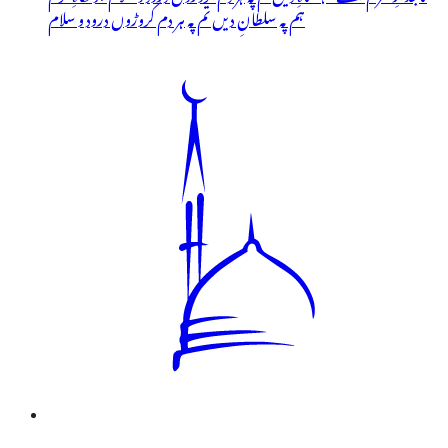
ہم پہ سلطانِ دیں تم پہ ہر دم کروڑوں درود و سلام