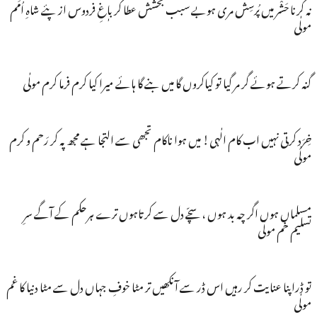
نہ کرنا حَشْر میں پُرسِش مری ہوبے سبب بخشش عطا کر باٖغِ فردوس از پئے شاہِ اُمَم
مولٰی
گنہ کرتے ہوئے گر مر گیا تو کیاکروں گا میں بنے گا ہائے میرا کیا کرم فرما کرم مولٰی
خِرَد کرتی نہیں اب کام الٰہی! میں ہوا ناکام تجھی سے التجا ہے مجھ پہ کر رَحم و کرم
مولٰی
مسلماں ہوں اگر چہ بد ہوں ، سچّے دل سے کرتاہوں ترے ہرحکم کے آگے سرِ
تسلیم خم مولٰی
تو ڈراپنا عنایت کر رہیں اس ڈر سے آنکھیں تر مٹا خوفِ جہاں دل سے مٹا دنیا کا غم
مولٰی