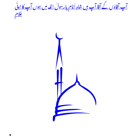
آپ آقاؤں کے آقا آپ ہیں شاہِ اَنام یارسولَ اللہ میں ہوں آپ کا ادنٰی
غلام