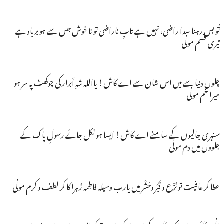
تُو بس رہنا سدا راضی، نہیں ہے تابِ ناراضی تو نا خوش جس سے ہو برباد ہے
تیری قسم مولٰی
چلوں دنیا سے میں اس شان سے اے کاش! یااللہ شہِ اَبرار کی چوکھٹ پہ سر ہو
میرا خم مولٰی
سنہری جالیوں کے سامنے اے کاش! ایسا ہو نکل جائے رسولِ پاک کے
جلووں میں دم مولٰی
عطا کر عافیت تو نَزْع و قَبْر وحَشْر میں یارب وسیلہ فاطِمہ زَہرا کا کر لطف و کرم مولٰی