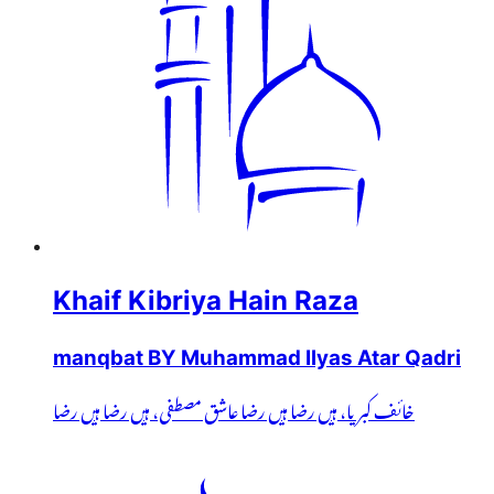
Khaif Kibriya Hain Raza
manqbat BY Muhammad Ilyas Atar Qadri
خائف کبریا، ہیں رضا ہیں رضا عاشق مصطفی، ہیں رضا ہیں رضا