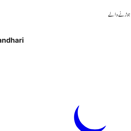
 جوڑنے والے
andhari