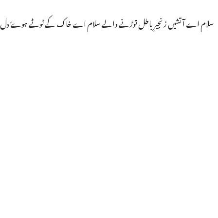
سلام اے آتشیں زنجیرِ باطل توڑنے والے سلام اے خاک کے ٹوٹے ہوۓ دل