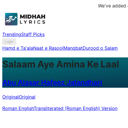
We've added a
Trending
Staff Picks
Login
Hamd e Ta'ala
Naat e Rasool
Manqbat
Durood o Salam
Salaam Aye Amina Ke Laal
Abu Alasar Hafeez Jalandhari
Original
Original
Roman English
Transliterated (Roman English) Version