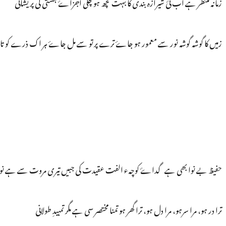
زمانہ منتظر ہے اب نئ شیرازہ بندی کا بہت کچھ ہو چکی اجزاۓ ہستی کی پریشانی
زمیں کا گوشہ گوشہ نور سے معمور ہو جاۓ ترے پرتو سے مل جاۓ ہر اک ذرے کو تاب
حفیظ بے نوا بھی ہے گداۓ کوچہء الفت عقیدت کی جبیں تیری مروت سے ہے نوا
ترا در ہو، مرا سرہو، مرا دل ہو، ترا گھر ہو تمنا مختصر سی ہے مگر تمہیدِ طولانی