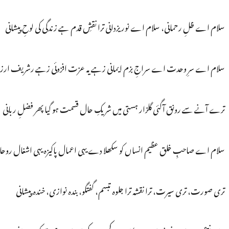
سلام اے ظلِ رحمانی، سلام اے نور یزدانی ترا نقشِ قدم ہے زندگی کی لوحِ پیشانی
سلام اے سرِ وحدت اے سراجِ بزم ایمانی زہے یہ عزت افزوئی زہے رشریف ارزا
ترے آنے سے رونق آگئی گلزار ہستی میں شریکِ حال قسمت ہو گیا پھر فضلِ ربانی
سلام اے صاحبِ خلق عظیم انساں کو سکھلا دے یہی اعمال پاکیزہ یہی اشغال روحان
تری صورت، تری سیرت، ترا نقشہ ترا جلوہ تبسم، گفتگو، بندہ نوازی، خندہ پیشانی