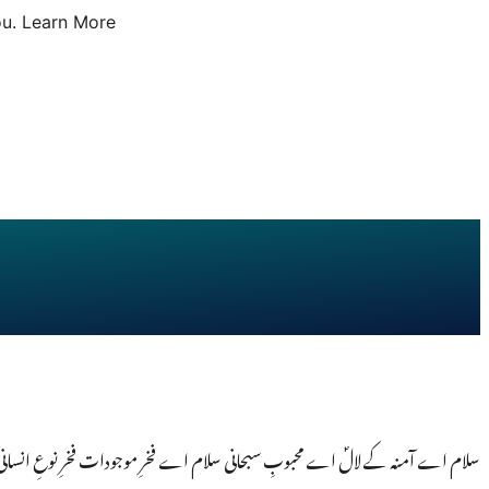
u.
Learn More
سلام اے آمنہ کے لالؐ اے محبوبِ سبحانی سلام اے فخرِ موجودات فخرِ نوعِ انسانی