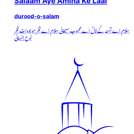
Salaam Aye Amina Ke Laal
durood-o-salam
سلام اے آمنہ کے لالؐ اے محبوبِ سبحانی سلام اے فخرِ موجودات فخرِ
نوعِ انسانی