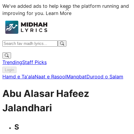
We've added ads to help keep the platform running and
improving for you.
Learn More
Trending
Staff Picks
Login
Hamd e Ta'ala
Naat e Rasool
Manqbat
Durood o Salam
Abu Alasar Hafeez
Jalandhari
S