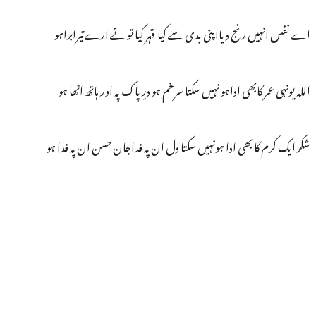
اے نفس انہیں رنج دیااپنی بدی سے کیا قہر کیا تو نے ارےتیرابراہو
اللہ یونہی عمر کابھی اداہو نہیں سکتا سرخم ہو درِ پاک پہ اور ہاتھ اٹھا ہو
شکر ایک کرم کا بھی ادا ہونہیں سکتا دل ان پہ فداجان حسن ان پہ فدا ہو