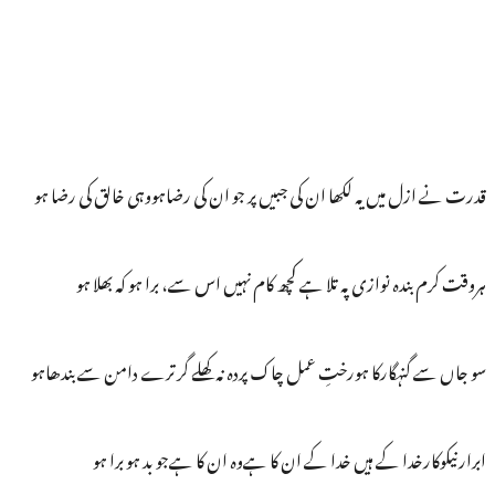
قدرت نے ازل میں یہ لکھا ان کی جبیں پر جو ان کی رضاہووہی خالق کی رضا ہو
ہروقت کرم بندہ نوازی پہ تلا ہے کچھ کام نہیں اس سے، برا ہو کہ بھلا ہو
سو جاں سے گنہگارکا ہورختِ عمل چاک پردہ نہ کھلے گر ترے دامن سے بندھاہو
ابرارنیکوکارخدا کے ہیں خدا کے ان کا ہےوہ ان کا ہےجو بد ہو برا ہو