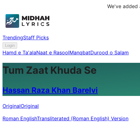
We've added a
Trending
Staff Picks
Login
Hamd e Ta'ala
Naat e Rasool
Manqbat
Durood o Salam
Tum Zaat Khuda Se
Hassan Raza Khan Barelvi
Original
Original
Roman English
Transliterated (Roman English) Version