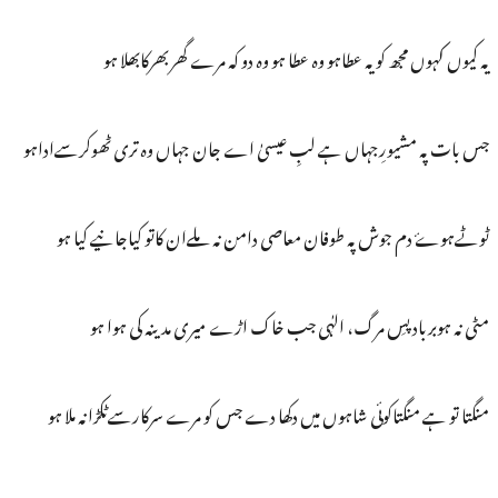
یہ کیوں کہوں مجھ کو یہ عطاہو وہ عطا ہو وہ دو کہ مرے گھربھرکابھلا ہو
جس بات پہ مشیورِجہاں ہے لبِ عیسیٰ اے جان جہاں وہ تری ٹھوکرسےاداہو
ٹوٹےہوۓ دم جوش پہ طوفان معاصی دامن نہ ملےان کاتو کیاجانیے کیا ہو
مٹی نہ ہوبرباد پسِ مرگ، الہٰی جب خاک اڑے میری مدینہ کی ہوا ہو
منگتا تو ہے منگتاکوئی شاہوں میں دکھا دے جس کو مرے سرکارسےٹکڑانہ ملا ہو