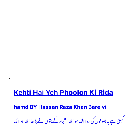
Kehti Hai Yeh Phoolon Ki Rida
hamd BY Hassan Raza Khan Barelvi
کہتی ہے یہ پھولوں کی ردا اللہ ہو اللہ اشجار کے پتوں نے پڑھا اللہ ہو اللہ