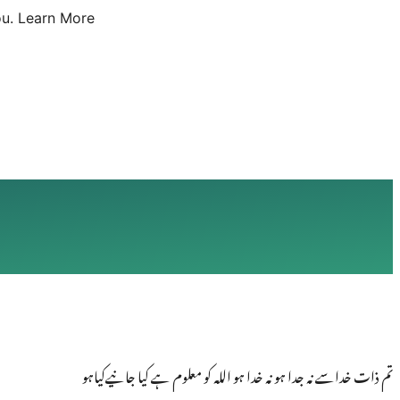
u.
Learn More
تم ذات خداسے نہ جدا ہو نہ خدا ہو اللہ کو معلوم ہے کیا جانیےکیاہو