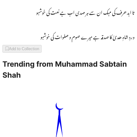
تا ابد حرف کی مہک ان سے ہر صدی اب ہے نعت کی خوشبو
وردِ شاہِ ھدیٰ کا صدقہ ہے میرے صوم و صلوات کی خوشبو
Add to Collection
Trending from
Muhammad Sabtain
Shah