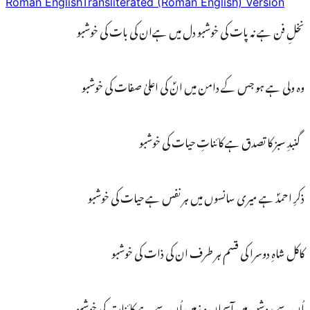
Roman English
Transliterated (Roman English) Version
نخلِ فن ہے نہ پات کی خوشبو دل میں ہےان کی بات کی خوشبو
وہ ولی ہے ہو جس کے دامن میں انؐ کی اعلیٰ صفات کی خوشبو
گنبدِ سبز کا تصدق ہے کائناتِ حیات کی خوشبو
ذکرِ احمدؐ ہے میری سانسوں میں ہر نفس ہے حیات کی خوشبو
کاکل شاہِ دوسرا کی قسم ہر طرف ان کی ذات کی خوشبو
اُن سے روشن ہیں آسمان و زمیں اُن سے ہے کائنات کی خوشبو