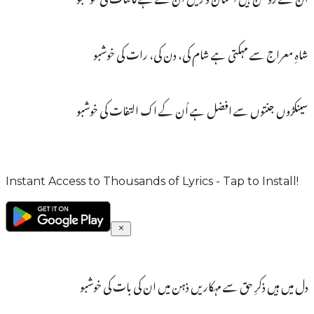
شاہِ معراج سے مہکتی ہے شام کی، دن کی، رات کی خوشبو
سینکڑوں جنتوں سے افضل ہے اُن کے اک التفات کی خوشبو
Instant Access to Thousands of Lyrics - Tap to Install!
دل میں ہیں ذکرِ حق سے مہکاریں ذہن میں ان کی بات کی خوشبو