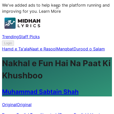
We've added ads to help keep the platform running and
improving for you.
Learn More
Trending
Staff Picks
Login
Hamd e Ta'ala
Naat e Rasool
Manqbat
Durood o Salam
Nakhal e Fun Hai Na Paat Ki
Khushboo
Muhammad Sabtain Shah
Original
Original