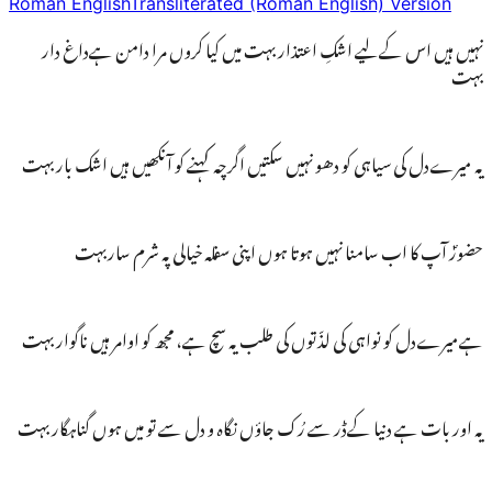
Roman English
Transliterated (Roman English) Version
نہیں ہیں اس کےلیے اشکِ اعتذار بہت میں کیا کروں مرا دامن ہےداغ دار
بہت
یہ میرےدل کی سیاہی کو دھو نہیں سکتیں اگرچہ کہنے کو آنکھیں ہیں اشک بار بہت
حضورؐ آپ کا اب سامنا نہیں ہوتا ہوں اپنی سفلہ خیالی پہ شرم ساربہت
ہےمیرےدل کو نواہی کی لذّتوں کی طلب یہ سچ ہے، مجھ کو اوامر ہیں ناگوار بہت
یہ اور بات ہے دنیا کےڈر سے رُک جاؤں نگاہ و دل سے تو میں ہوں گناہگار بہت