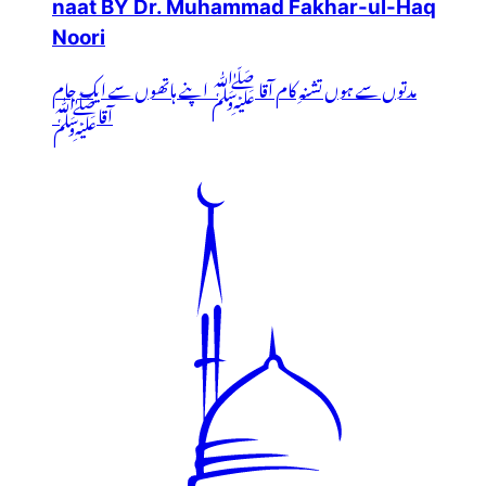
naat BY Dr. Muhammad Fakhar-ul-Haq
Noori
مدتوں سے ہوں تشنہِ کام آقا ﷺ اپنے ہاتھوں سے ایک جام
آقاﷺ