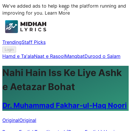
We've added ads to help keep the platform running and
improving for you.
Learn More
Trending
Staff Picks
Login
Hamd e Ta'ala
Naat e Rasool
Manqbat
Durood o Salam
Nahi Hain Iss Ke Liye Ashk
e Aetazar Bohat
Dr. Muhammad Fakhar-ul-Haq Noori
Original
Original