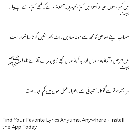
میں کب ہوں حلیہ و اُسوہ میں آپؐ کا پیرو یہ جھوٹ ہےکہ مجھے آپؐ سےہے پیار
بہت
حساب اپنے معاصی کا مجھ سے ہونہ سکا میں رات بھر انھیں کرتا رہا شمار بہت
میں حرص و آز کا بندہ ہوں اوریہ کہتا ہوں مجھےتو ہیں مرے آقاۓ نامدارﷺ
بہت
مرا بھرم توہے گفتارِ سیمیائی سے باعتبارِ عمل ہوں میں کم عیار بہت
Find Your Favorite Lyrics Anytime, Anywhere - Install
the App Today!