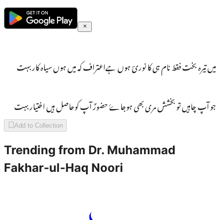
میں تیرہ بخت فقط نام ہی کا نوریؔ ہوں ہےاعتراف کہ میں ہوں سیاہ کار بہت
جو آپ چاہیں تو بخشش مری بھی ہوجاۓ حضورؐ آپ کوحاصل ہیں اختیار بہت
Add to Collection
Trending from
Dr. Muhammad
Fakhar-ul-Haq Noori