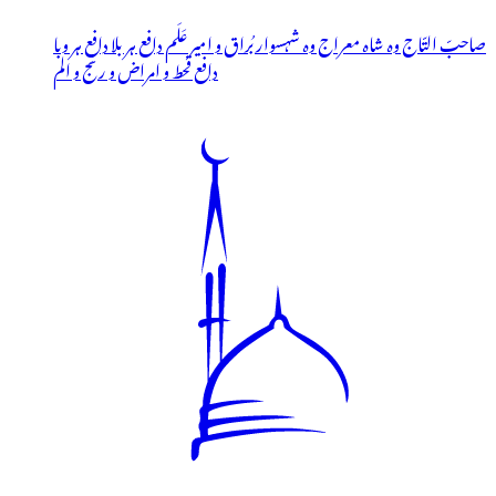
صاحبّ التّاج وہ شاہ معراج وہ شہسوار بُراق و امیر عَلَم دافع ہر بلا دافعِ ہر وبا
دافع قحط و امراض و رنج و الم