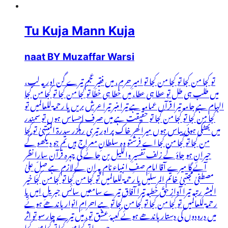
Tu Kuja Mann Kuja
naat BY Muzaffar Warsi
تو کجا من کجا تو کجا من کجا تو امیرِ حرم، میں فقیرِ عجم تیرے گن اور یہ لب،
میں طلب ہی طل تو عطا ہی عطا، میں خطا ہی خطا تو کجا من کجا تو کجا من کجا
الہام ہے جامہ تیرا قرآں عمامہ ہے تیرا منبر تیرا عرشِ بریں یا رحمۃ للعالمیں تو
کجا من کجا تو کجا من کجا تو حقیقت ہے میں صرف احساس ہوں تو سمندر
میں بھٹکی ہوئی پیاس ہوں میرا گھر خاک پر اور تیری رہگزر سدرۃ المنتہیٰ تو کجا
من کجا تو کجا من کجا اے فرشتو وہ سلطانِ معراج ہیں تم جو دیکھو گے
حیران ہو جاؤ گے زلف تفسیرِ واللیل بن جائے گی چہرہ قرآن سارا نظر
آئے گا میرے آقا امامِ صفِ انبیاء نام پہ ان کے لازم ہے صلِّ علیٰ
مصطفیٰ مجتبیٰ خاتم المرسلیں یا رحمۃ للعالمیں تو کجا من کجا تو کجا من کجا خیر
البشر رتبہ تیرا آوازِ حقّ خطبہ تیرا آفاق تیرے سامعیں سائس جبریلِ امیں یا
رحمۃ للعالمیں تو کجا من کجا تو کجا من کجا تو ہے احرامِ انوار باندھے ہوئے
میں درودوں کی دستار باندھے ہوئے کعبۂ عشق تو، میں تیرے چار سو تو اثر
میں دعا تو کجا من کجا تو کجا من کجا