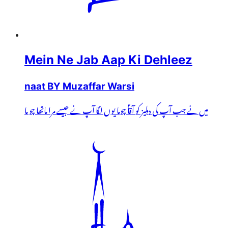
Mein Ne Jab Aap Ki Dehleez
naat BY Muzaffar Warsi
میں نے جب آپ کی دہلیز کو آقاؐ چوما یوں لگا آپ نے جیسے مرا ماتھا چو ما