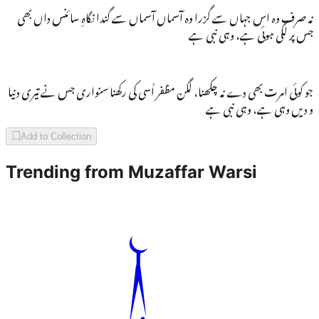
نہ صرف وہ اس جہاں سے گزرا وہ آسماں آسماں سے گندا نگاہِ سائنس داں بھی
جس پر لگی ہوئی ہے، وہی نبی ہے
جو کوئی امرت بھی دے نہ چکھنا، لگن مظفر اُسی کی رکھنا سنواری جس نے تیری دنیا
و دیں وہی ہے، وہی نبی ہے
Add to Collection
Trending from
Muzaffar Warsi