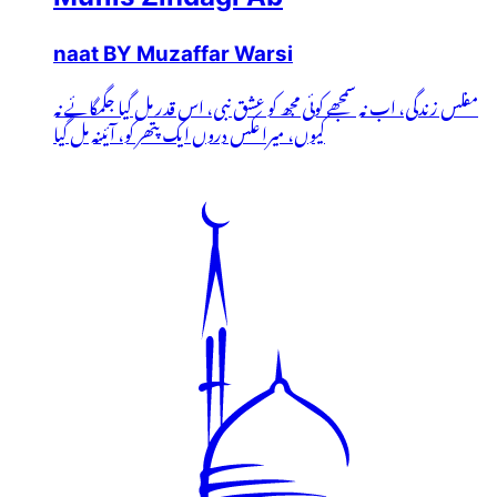
naat BY Muzaffar Warsi
مفلس زندگی، اب نہ سمجھے کوئی مجھ کو عشق نبی، اس قدر مل گیا جگمگائے نہ
کیوں، میرا عکس دروں ایک پتھر کو، آئینہ مل گیا