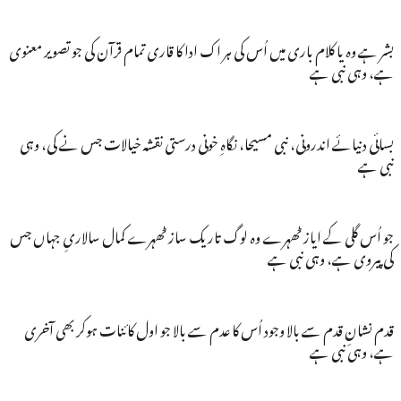
بشر ہے وہ یا کلام باری میں اُس کی ہر اک ادا کا قاری تمام قرآن کی جو تصویر معنوی
ہے، وہی نبی ہے
بسائی دنیائے اندرونی، نبی مسیحا، نگاہِ خونی درستی نقشہ خیالات جس نے کی، وہی
نبی ہے
جو اُس گلی کے ایاز ٹھہرے وہ لوگ تاریک ساز ٹھہرے کمال سالاریِ جہاں جس
کی پیروی ہے، وہی نبی ہے
قدم نشانِ قدم سے بالا وجود اُس کا عدم سے بالا جو اول کائنات ہوکر بھی آخری
ہے، وہی نبی ہے