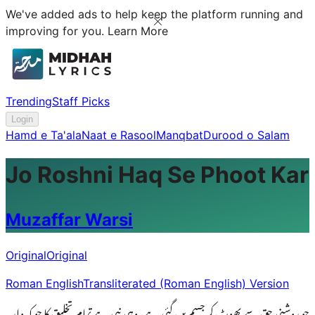
We've added ads to help keep the platform running and
improving for you.
Learn More
Trending
Staff Picks
Login
Hamd e Ta'ala
Naat e Rasool
Manqbat
Durood o Salam
Jo Roshni Haq Se Phoot Kar
Muzaffar Warsi
Original
Original
Roman English
Transliterated (Roman English) Version
جو روشنی حق سے پھوٹ کر جسم بن گئی ہے، وہی نبی ہے تمام تخلیق کا جو کہ وارِ