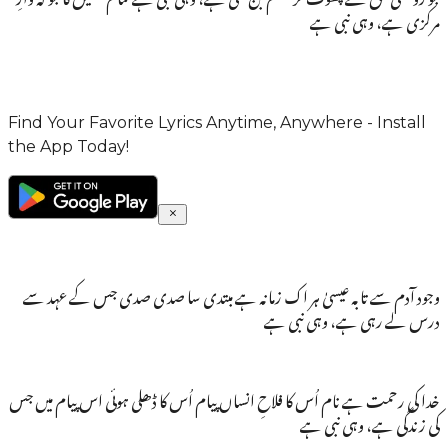
مرکزی ہے، وہی نبی ہے
Find Your Favorite Lyrics Anytime, Anywhere - Install
the App Today!
وجود آدم سے تابہ عیسیٰ ہر اک زمانہ ہے مبتدی سا صدی صدی جس کے عہد سے
درس لے رہی ہے، وہی نبی ہے
خدا کی رحمت ہے نام اُس کا فلاحِ انساں پیام اُس کا ڈھلی ہوئی اس پیام میں جس
کی زندگی ہے، وہی نبی ہے