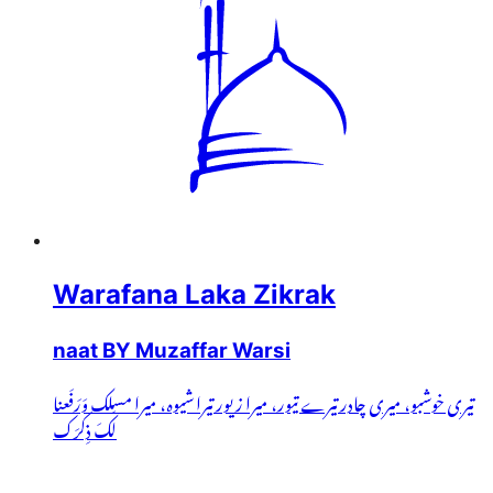
Warafana Laka Zikrak
naat BY Muzaffar Warsi
تیری خوشبو، میری چادر تیرے تیور، میرا زیور تیرا شیوہ، میرا مسلک وَرَفَعنا
لَکَ ذِکرَک