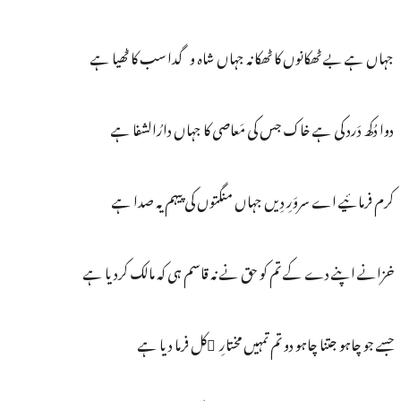
جہاں ہے بے ٹھکانوں کا ٹھکانہ جہاں شاہ و گدا سب کا ٹھیا ہے
دوا دُکھ دَرد کی ہے خاک جس کی مَعاصی کا جہاں دارُالشفا ہے
کرم فرمائیے اے سروَرِ دِیں جہاں منگتوں کی پیہم یہ صدا ہے
خزانے اپنے دے کے تم کو حق نے نہ قاسم ہی کہ مالک کردیا ہے
جسے جو چاہو جتنا چاہو دو تم تمہیں مختارِ ُکل فرما دیا ہے