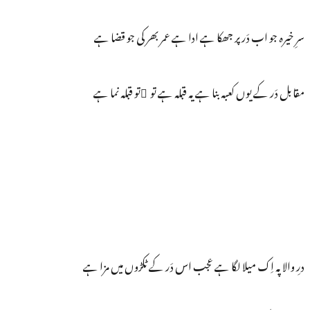
سرِ خیرہ جو اب دَر پر جھکا ہے ادا ہے عمر بھر کی جو قضا ہے
مقابل دَر کے یوں کعبہ بنا ہے یہ قبلہ ہے تو ُتو قبلہ نما ہے
درِ والا پہ اِک میلا لگا ہے عجب اس دَر کے ٹکڑوں میں مزا ہے