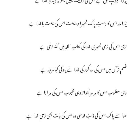
یَدُ اللہ جس کا د ستِ پاک ٹھہرا وہ بیعت جس کی بیعت باخدا ہے
رَمی جس کی رَمی ٹھہری خدا کی کتاب اللہ میں اَللّٰہ رَمٰی ہے
قسم قرآں میں جس کی رہ گزر کی خدا نے یاد کی کیا مرتبہ ہے
وہی مطلوب جس کا ہر ہر اَنداز وہی محبوب جس کی ہر ادا ہے
ہوا سے پاک جس کی ذاتِ قدسی وہ جس کی بات بھی وَحیِ خدا ہے