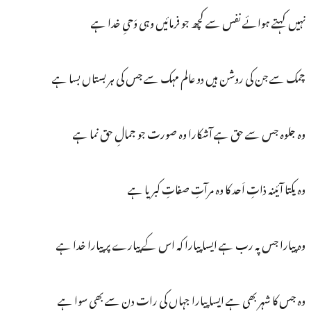
نہیں کہتے ہوائے نفس سے کچھ جو فرمائیں وہی وَحیِ خدا ہے
چمک سے جن کی روشن ہیں دو عالم مہک سے جس کی ہر بستاں بسا ہے
وہ جلوہ جس سے حق ہے آشکارا وہ صورت جو جمالِ حق نما ہے
وہ یکتا آئینہ ذاتِ اَحد کا وہ مرآتِ صفاتِ کبریا ہے
وہ پیارا جس پہ رب ہے ایسا پیارا کہ اس کے پیارے پر پیارا خدا ہے
وہ جس کا شہر بھی ہے ایسا پیارا جہاں کی رات دن سے بھی سوا ہے