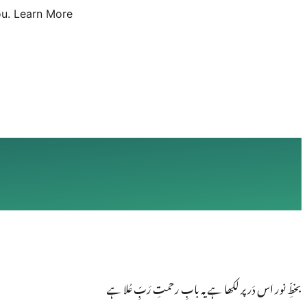
u.
Learn More
بخطِّ نور اس دَر پر لکھا ہے یہ بابِ رحمتِ رَبِّ عُلا ہے