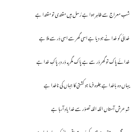
شب معراج سے ظاہر ہوا ہے رُسل ہیں مقتدی تو مقتدا ہے
خدائی کو خدا نے جو دیا ہے اسی گھر سے اسی دَر سے ملا ہے
خدائے پاک تو گھر دَر سے ہے پاک مگر یہ دَر درِ پاکِ خدا ہے
یہاں وہ باخدا ہے جلوہ فرما جو کشتی کا جہاں کی ناخدا ہے
شہِ عرش آستاں اللہ اللہ تصوّر سے خدا یاد آرہا ہے
یہ وہ محبوبِ حق ہے جس کی رُویت یقیں مانو کہ دیدارِ خدا ہے