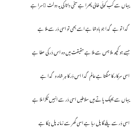
یہاں سے کب کوئی خالی پھرا ہے سخی داتا کی یہ دولت َسرا ہے
گدا تو ہے گدا جو بادشا ہے اسے بھی تو اسی دَر سے ملا ہے
جسے جو کچھ ملا جس سے ملا ہے حقیقت میں وہ اس دَر کی عطا ہے
اسی سرکار کا منگتا ہے عالم گدا اس دَر کا ہر شاہ و گدا ہے
یہاں سے بھیک پاتے ہیں سلاطیں اسی دَر سے انہیں ٹکڑا ملا ہے
اسی دَر سے پلے گا پل رہا ہے اسی گھر سے زمانہ پل چکا ہے