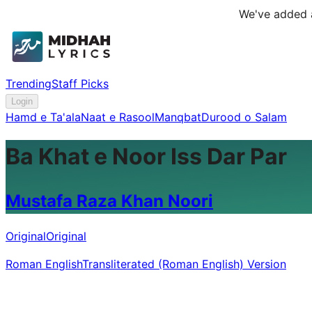
We've added a
Trending
Staff Picks
Login
Hamd e Ta'ala
Naat e Rasool
Manqbat
Durood o Salam
Ba Khat e Noor Iss Dar Par
Mustafa Raza Khan Noori
Original
Original
Roman English
Transliterated (Roman English) Version