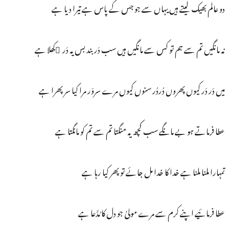
دو عالم بھیک لیتے ہیں یہاں سے جو جس کے پاس ہے تیرا دیا ہے
نہ مانگیں تم سے ہم تو کس سے مانگیں ہیں سب دَر بند بس یہ دَر ُکھلا ہے
میں دَر دَر کیوں پھروں دُردُر سنوں کیوں مرے سروَر مرا کیا سر پھرا ہے
عطا فرماتے ہو بے مانگے سب کچھ یہ منگتا تم سے تم کو مانگتا ہے
تمہارا ملنا ملنا ہے خدا کا خدا مل جائے تو پھر کیا رہا ہے
عطا فرمائیے اپنے کرم سے مرے مولیٰ جو دل کا مُدَّعا ہے