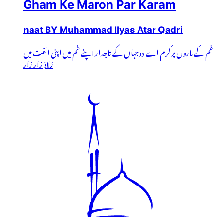
Gham Ke Maron Par Karam
naat BY Muhammad Ilyas Atar Qadri
غم کے ماروں پر کرم اے دوجہاں کے تاجدار اپنے غم میں اپنی الفت میں
رُلاؤ زار زار