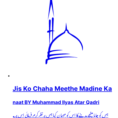
Jis Ko Chaha Meethe Madine Ka
naat BY Muhammad Ilyas Atar Qadri
جس کو چاہا میٹھے مدینے کا اس کو مہمان کیا جس پر نظرِکرم فرمائی اس پر یہ