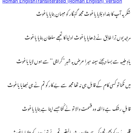
Roman English
Transliterated (Roman English) Version
شکریہ آپ کا بغداد بُلایا یاغوث مجھ گنہگار کو مِہمان بنایا یاغوث
مرتبہ یوں تِرا خالِق نے بڑھایا یاغوث اولیا کا تجھے سلطان بنایا یاغوث
یادِ طیبہ سے بسا دیجئے سینہ میرا عرض یہ شہرِ ’’کراچی‘‘ سے ہوں لایا یاغوث
میں نکمّا تو کسی کام کے قابل ہی نہ تھا مجھ سے بے کار کو تم نے ہی نبھایا یاغوث
قابلِ رشک ہے وَاللہ وہ قسمت والا تو نے کُتّا جسے اپنا ہے بنایا یاغوث
قلبِ مُردہ کو بھی ٹھوکر سے جِلا دو مرشِد بالیقیں تم نے تو مُردوں کو جِلایا یاغوث