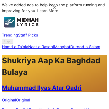
We've added ads to help keep the platform running and
improving for you.
Learn More
Trending
Staff Picks
Login
Hamd e Ta'ala
Naat e Rasool
Manqbat
Durood o Salam
Shukriya Aap Ka Baghdad
Bulaya
Muhammad Ilyas Atar Qadri
Original
Original