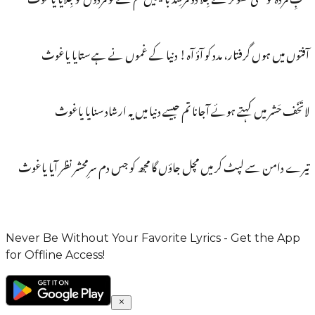
آفتوں میں ہوں گرفتار، مدد کو آؤ آہ! دنیا کے غموں نے ہے ستایا یاغوث
لاتَخَف حَشر میں کہتے ہوئے آجانا تم جیسے دنیا میں یہ ارشاد سنایا یاغوث
تیرے دامن سے لپٹ کر میں مچل جاؤں گا مجھ کو جس دم سرِمحشر نظر آیا یاغوث
Never Be Without Your Favorite Lyrics - Get the App
for Offline Access!