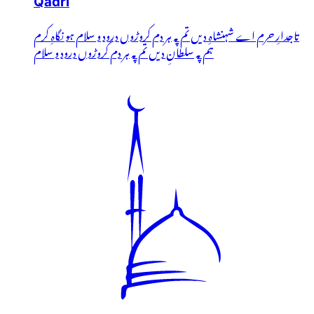
Qadri
تاجدارِ حرم اے شہنشاہِ دیں تم پہ ہر دم کروڑوں درود و سلام ہو نگاہِ کرم
ہم پہ سلطانِ دیں تم پہ ہر دم کروڑوں درود و سلام