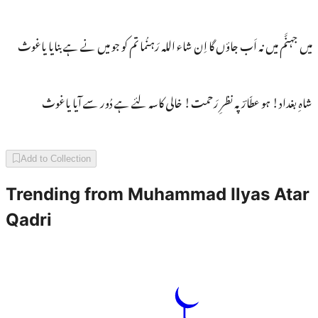
میں جہنَّم میں نہ اَب جاؤں گا اِن شاء اللہ رَہنُما تم کو جو میں نے ہے بنایا یاغوث
شاہِ بغداد! ہو عطّارؔ پہ نظرِ رَحمت! خالی کاسہ لئے ہے دُور سے آیا یاغوث
Add to Collection
Trending from
Muhammad Ilyas Atar
Qadri