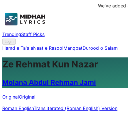
We've added a
Trending
Staff Picks
Login
Hamd e Ta'ala
Naat e Rasool
Manqbat
Durood o Salam
Ze Rehmat Kun Nazar
Molana Abdul Rehman Jami
Original
Original
Roman English
Transliterated (Roman English) Version