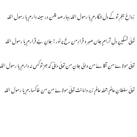
زِداغِ ہجرِ تَوکے دل فگارم یا رسول اللہ بہارِ صد چمن در سینہ دارم یا رسول اللہ
تُوئی تسکینِ دلِ آرامِ جاں صبر و قرارِمن رخ پرنور! جانِ بے قرارم یا رسول اللہ
توئی مولاۓ من آقاۓ من والی جانِ من توئی دانی کہ جز تَوکس نہ دارم یا رسول اللہ
توئی سلطانِ عالم جملہ عالم زیر وامانت توئی مولاۓ من من خاکسارم یا رسول اللہ