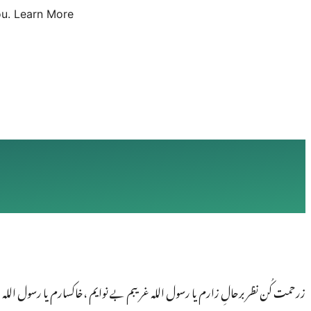
u.
Learn More
زرحمت کُن نظر برحالِ زارم یا رسول اللہ غریبم بے نوایم ،خاکسارم یا رسول اللہ