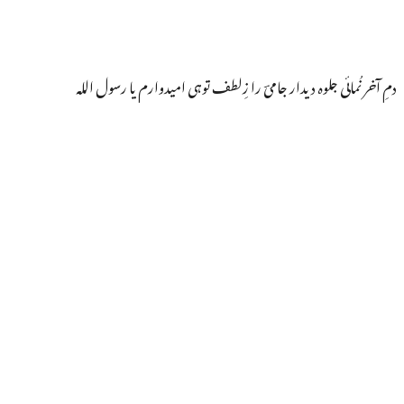
دمِ آخر نُمائی جلوہ دیدار جامیؔ را زِلطف توہی امیدوارم یا رسول اللہ