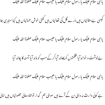
یا نبی سلام علیک یا رسول سلام علیک یا حبیب سلام علیک صلوٰۃ اللہ علیک
کیسی بےمثالیاں ہیں ذرے گل کی تھالیاں ہیں کتنی خوش جمالیاں ہیں کیا سنہری جال
یا نبی سلام علیک یا رسول سلام علیک یا حبیب سلام علیک صلوٰۃ اللہ علیک
بےنوشت و خواندآیا ظلمتوں کو پھاند آیا کرکےسب کو ماند آیا آمنہ کا چاند آیا
یا نبی سلام علیک یا رسول سلام علیک یا حبیب سلام علیک صلوٰۃ اللہ علیک
ہے کوئی وارث نہ والی بن کے آۓ ہیں سوالی ہم گدا، توشاہ عالی جھولیاں ہیں اپنی 