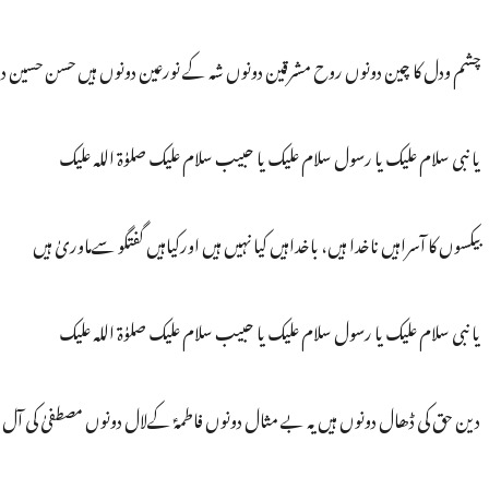
چشم ودل کا چین دونوں روح مشرقین دونوں شہ کے نورعین دونوں ہیں حسن حسین د
یا نبی سلام علیک یا رسول سلام علیک یا حبیب سلام علیک صلوٰۃ اللہ علیک
بیکسوں کا آسراہیں ناخدا ہیں، باخداہیں کیا نہیں ہیں اورکیاہیں گفتگو سےماوریٰ ہیں
یا نبی سلام علیک یا رسول سلام علیک یا حبیب سلام علیک صلوٰۃ اللہ علیک
دین حق کی ڈھال دونوں ہیں یہ بے مثال دونوں فاطمہؑ کےلال دونوں مصطفیٰ کی آل 