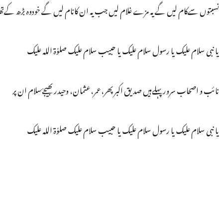
نسبتوں سےکام لیں گے یہ مزے غلام لیں جب یہ ان کانام لیں گے خودوہ بڑھ کےت
یا نبی سلام علیک یا رسول سلام علیک یا حبیب سلام علیک صلوٰۃ اللہ علیک
نائب و اصحاب سرور پہلےہیں صدیق اکبر پھر،عمر،عثمان، وحیدر بھیجۓسلام ان پر
یا نبی سلام علیک یا رسول سلام علیک یا حبیب سلام علیک صلوٰۃ اللہ علیک