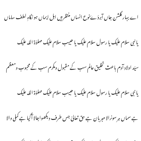
اے بہار گلشن جاں آبرؤۓنوع انساں منتظرہیں اہل ایماں ہو نگاہِ لطف ساماں
یا نبی سلام علیک یا رسول سلام علیک یا حبیب سلام علیک صلوٰۃ اللہ علیک
سیّد اولاد آدم باعث تخلیق عالم سب کے مقبول ومکرم سب کے محبوب ومعظم
یا نبی سلام علیک یا رسول سلام علیک یا حبیب سلام علیک صلوٰۃ اللہ علیک
ہے سماں ہر سونرالا مہربان ہے حق تعالیٰ جس طرف دیکھواجالا آگیا ہے کملی والا