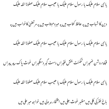
یا نبی سلام علیک یا رسول سلام علیک یا حبیب سلام علیک صلوٰۃ اللہ علیک
دین کا شباب ہیں یہ حافظ کتاب ہیں یہ مہرومہتاب ہیں یہ مرتضیٰ کاخواب ہیں یہ
یا نبی سلام علیک یا رسول سلام علیک یا حبیب سلام علیک صلوٰۃ اللہ علیک
قبلۃ روشن ضمیراں تمکنت بخش فقیراں دست گیر دستگیراں غوث پاک، پیرپیراں
یا نبی سلام علیک یا رسول سلام علیک یا حبیب سلام علیک صلوٰۃ اللہ علیک
باغ فقرکی کلی ہیں مظہر غوث جلی ہیں افتخار ہر ولی ہیں خواجہ مہر علی ہیں