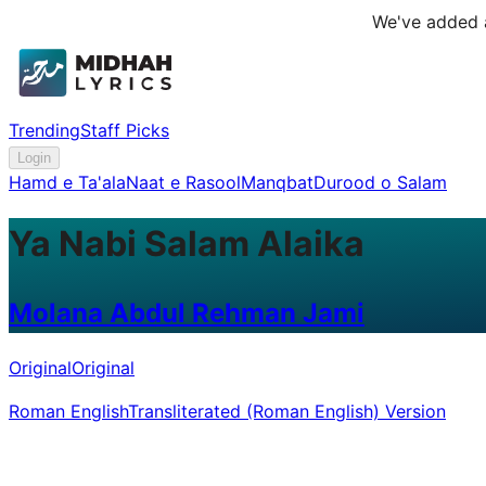
We've added a
Trending
Staff Picks
Login
Hamd e Ta'ala
Naat e Rasool
Manqbat
Durood o Salam
Ya Nabi Salam Alaika
Molana Abdul Rehman Jami
Original
Original
Roman English
Transliterated (Roman English) Version