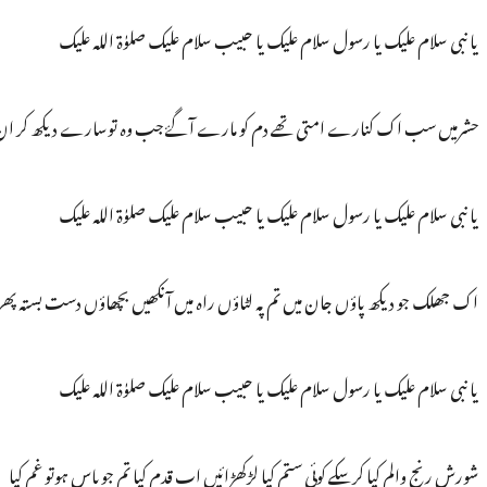
یا نبی سلام علیک یا رسول سلام علیک یا حبیب سلام علیک صلوٰۃ اللہ علیک
حشرمیں سب اک کنارے امتی تھے دم کو مارے آگۓ جب وہ توسارے دیکھ کر ان
یا نبی سلام علیک یا رسول سلام علیک یا حبیب سلام علیک صلوٰۃ اللہ علیک
اک جھلک جو دیکھ پاؤں جان میں تم پہ لٹاؤں راہ میں آنکھیں بچھاؤں دست بستہ پھ
یا نبی سلام علیک یا رسول سلام علیک یا حبیب سلام علیک صلوٰۃ اللہ علیک
شورش رنج والم کیا کرسکے کوئی ستم کیا لڑکھڑائیں اب قدم کیا تم جوپاس ہوتو غم کیا